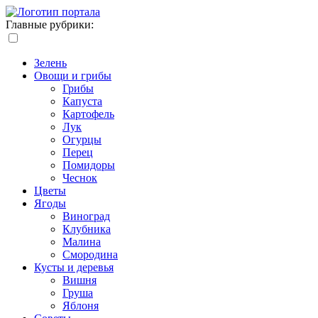
Главные рубрики:
Зелень
Овощи и грибы
Грибы
Капуста
Картофель
Лук
Огурцы
Перец
Помидоры
Чеснок
Цветы
Ягоды
Виноград
Клубника
Малина
Смородина
Кусты и деревья
Вишня
Груша
Яблоня