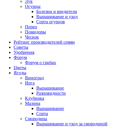
Лук
Огурцы
Болезни и вредители
Выращивание и уход
Сорта огурцов
Перец
Помидоры
Чеснок
Рейтинг производителей семян
Советы
Удобрения
Форум
Форум о грибах
Цветы
Ягоды
Виноград
Ирга
Выращивание
Разновидности
Клубника
Малина
Выращивание
Сорта
Смородина
Выращивание и уход за смородиной