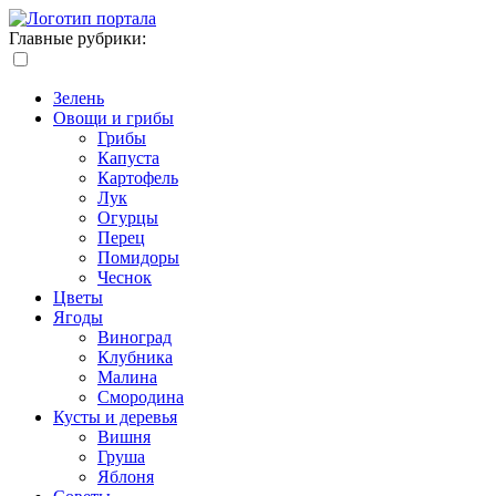
Главные рубрики:
Зелень
Овощи и грибы
Грибы
Капуста
Картофель
Лук
Огурцы
Перец
Помидоры
Чеснок
Цветы
Ягоды
Виноград
Клубника
Малина
Смородина
Кусты и деревья
Вишня
Груша
Яблоня