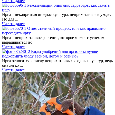
Читать далее
Рекомендации опытных садоводов, как сажать
иргу
Ирга – некапризная ягодная культура, неприхотливая в уходе.
Но для ...
Читать далее
Ответственный процесс, или как правильно
пересадить иргу
Ирга – неприхотливое растение, которое может с успехом
выращиваться во ...
Читать далее
Виды удобрений для ирги: чем лучше
подкормить ягоду весной, летом и осенью?
Ирга относится к числу неприхотливых ягодных культур, ведь
она легко ...
Читать далее