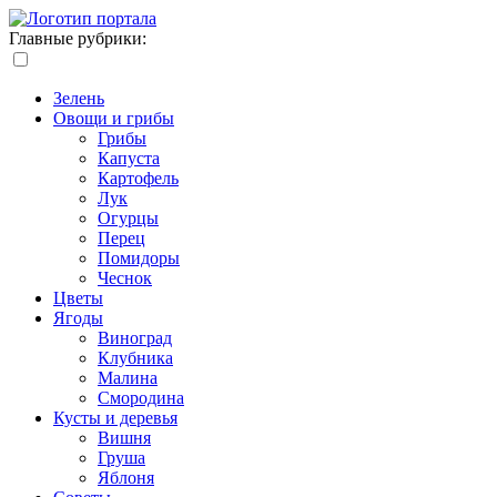
Главные рубрики:
Зелень
Овощи и грибы
Грибы
Капуста
Картофель
Лук
Огурцы
Перец
Помидоры
Чеснок
Цветы
Ягоды
Виноград
Клубника
Малина
Смородина
Кусты и деревья
Вишня
Груша
Яблоня