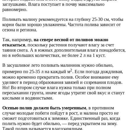
заглушками. Влага поступает в почву максимально
равномерно.
Поливать малину рекомендуется на глубину 25-30 см, чтобы
корни были хорошо увлажнены. Частота полива зависит от
сезона и региона.
Так, например,
на севере весной от поливов можно
отказаться
, поскольку растения получают влагу за счет
таяния снега. А в южных дополнительная влага понадобится,
но в небольших количествах, не более 2 л на 1 куст.
В засушливое лето поливать малинник нужно обильно,
2
примерно по 25-35 л на каждый м
. Если погода дождливая,
можно временно прекратить полив. Особое внимание ему
уделяют в период образования завязей и созревания плодов.
Но! Во втором случае влага нужна только при полном
пересыхании грунта, иначе ягоды утратят свой вкус и станут
кислыми и водянистыми.
Осенью полив должен быть умеренным
, в противном
случае молодые побеги пойдут в рост, и малина просто не
сможет подготовиться к зимовке. Единственный раз, когда
полить нужно будет обильно, — перед укрытием на зиму.
Такой полив называется влагозарядным.