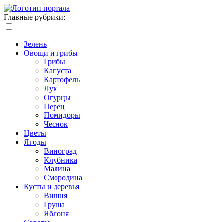
Главные рубрики:
Зелень
Овощи и грибы
Грибы
Капуста
Картофель
Лук
Огурцы
Перец
Помидоры
Чеснок
Цветы
Ягоды
Виноград
Клубника
Малина
Смородина
Кусты и деревья
Вишня
Груша
Яблоня