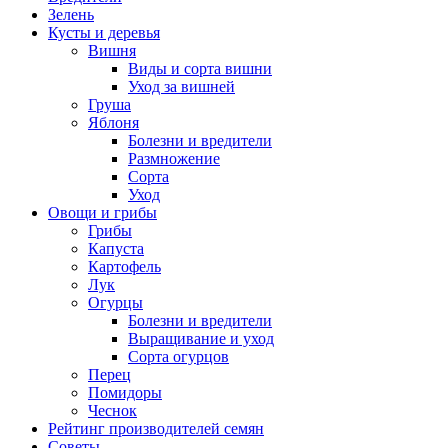
Зелень
Кусты и деревья
Вишня
Виды и сорта вишни
Уход за вишней
Груша
Яблоня
Болезни и вредители
Размножение
Сорта
Уход
Овощи и грибы
Грибы
Капуста
Картофель
Лук
Огурцы
Болезни и вредители
Выращивание и уход
Сорта огурцов
Перец
Помидоры
Чеснок
Рейтинг производителей семян
Советы