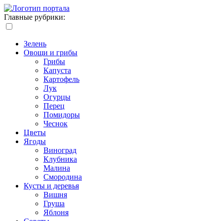
Главные рубрики:
Зелень
Овощи и грибы
Грибы
Капуста
Картофель
Лук
Огурцы
Перец
Помидоры
Чеснок
Цветы
Ягоды
Виноград
Клубника
Малина
Смородина
Кусты и деревья
Вишня
Груша
Яблоня