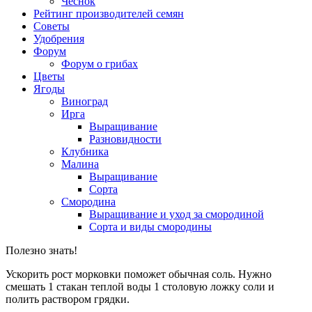
Чеснок
Рейтинг производителей семян
Советы
Удобрения
Форум
Форум о грибах
Цветы
Ягоды
Виноград
Ирга
Выращивание
Разновидности
Клубника
Малина
Выращивание
Сорта
Смородина
Выращивание и уход за смородиной
Сорта и виды смородины
Полезно знать!
Ускорить рост морковки поможет обычная соль. Нужно
смешать 1 стакан теплой воды 1 столовую ложку соли и
полить раствором грядки.