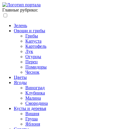
Главные рубрики:
Зелень
Овощи и грибы
Грибы
Капуста
Картофель
Лук
Огурцы
Перец
Помидоры
Чеснок
Цветы
Ягоды
Виноград
Клубника
Малина
Смородина
Кусты и деревья
Вишня
Груша
Яблоня