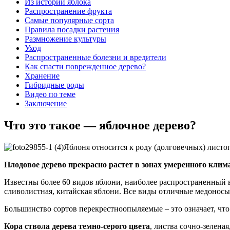
Из истории яблока
Распространение фрукта
Самые популярные сорта
Правила посадки растения
Размножение культуры
Уход
Распространенные болезни и вредители
Как спасти поврежденное дерево?
Хранение
Гибридные роды
Видео по теме
Заключение
Что это такое — яблочное дерево?
Яблоня относится к роду (долговечных) листо
Плодовое дерево прекрасно растет в зонах умеренного клим
Известны более 60 видов яблони, наиболее распространенный 
сливолистная, китайская яблони. Все виды отличные медоносы
Большинство сортов перекрестноопыляемые – это означает, что
Кора ствола дерева темно-серого цвета
, листва сочно-зелена