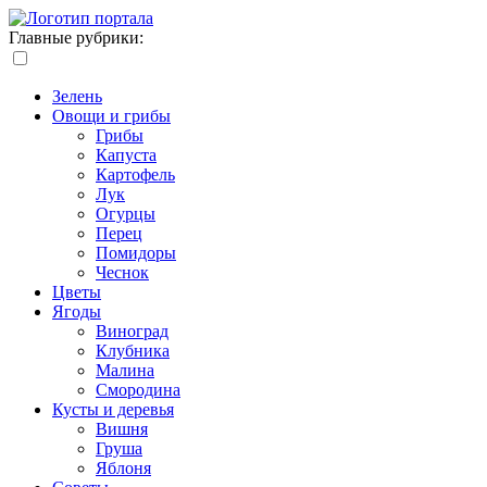
Главные рубрики:
Зелень
Овощи и грибы
Грибы
Капуста
Картофель
Лук
Огурцы
Перец
Помидоры
Чеснок
Цветы
Ягоды
Виноград
Клубника
Малина
Смородина
Кусты и деревья
Вишня
Груша
Яблоня