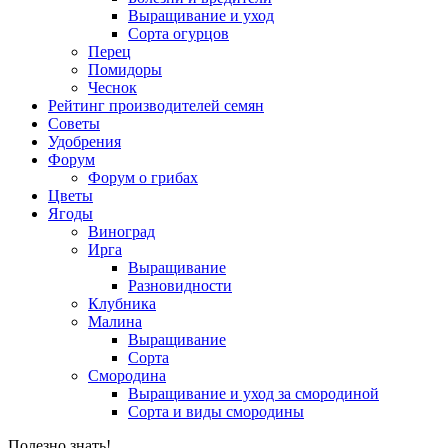
Выращивание и уход
Сорта огурцов
Перец
Помидоры
Чеснок
Рейтинг производителей семян
Советы
Удобрения
Форум
Форум о грибах
Цветы
Ягоды
Виноград
Ирга
Выращивание
Разновидности
Клубника
Малина
Выращивание
Сорта
Смородина
Выращивание и уход за смородиной
Сорта и виды смородины
Полезно знать!