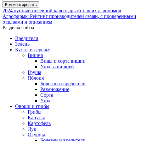
2024
лунный посевной календарь от наших агрономов
Агрофирмы
Рейтинг производителей семян, с проверенными
отзывами и описанием
Разделы сайты
Вредители
Зелень
Кусты и деревья
Вишня
Виды и сорта вишни
Уход за вишней
Груша
Яблоня
Болезни и вредители
Размножение
Сорта
Уход
Овощи и грибы
Грибы
Капуста
Картофель
Лук
Огурцы
Болезни и вредители