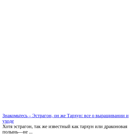
Знакомьтесь – Эстрагон, он же Тархун: все о выращивании и
уходе
Хотя эстрагон, так же известный как тархун или драконовая
полынь—не ...