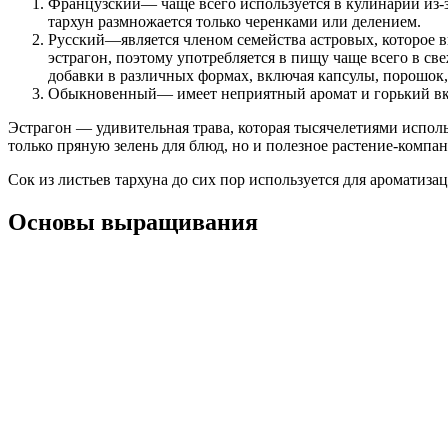
Французский— чаще всего используется в кулинарии из-за
тархун размножается только черенками или делением.
Русский—является членом семейства астровых, которое в
эстрагон, поэтому употребляется в пищу чаще всего в св
добавки в различных формах, включая капсулы, порошок,
Обыкновенный— имеет неприятный аромат и горький вкус
Эстрагон — удивительная трава, которая тысячелетиями исполь
только пряную зелень для блюд, но и полезное растение-компа
Сок из листьев тархуна до сих пор используется для ароматиза
Основы выращивания