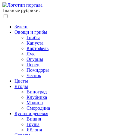
Главные рубрики:
Зелень
Овощи и грибы
Грибы
Капуста
Картофель
Лук
Огурцы
Перец
Помидоры
Чеснок
Цветы
Ягоды
Виноград
Клубника
Малина
Смородина
Кусты и деревья
Вишня
Груша
Яблоня