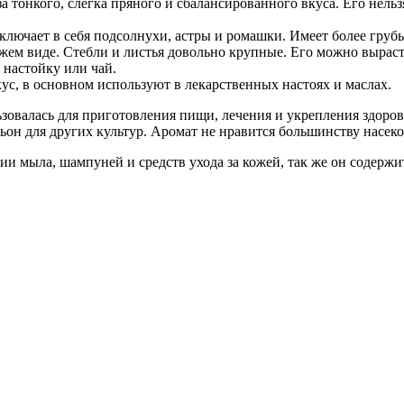
 тонкого, слегка пряного и сбалансированного вкуса. Его нель
ключает в себя подсолнухи, астры и ромашки. Имеет более груб
ежем виде. Стебли и листья довольно крупные. Его можно выраст
 настойку или чай.
, в основном используют в лекарственных настоях и маслах.
зовалась для приготовления пищи, лечения и укрепления здоровь
ньон для других культур. Аромат не нравится большинству насек
ции мыла, шампуней и средств ухода за кожей, так же он содерж