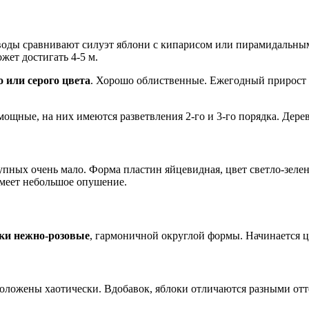
оды сравнивают силуэт яблони с кипарисом или пирамидальным 
жет достигать 4-5 м.
 или серого цвета
. Хорошо облиственные. Ежегодный прирост с
ощные, на них имеются разветвления 2-го и 3-го порядка. Дерево
упных очень мало. Форма пластин яйцевидная, цвет светло-зеле
меет небольшое опушение.
тки нежно-розовые
, гармоничной округлой формы. Начинается цв
положены хаотически. Вдобавок, яблоки отличаются разными отт