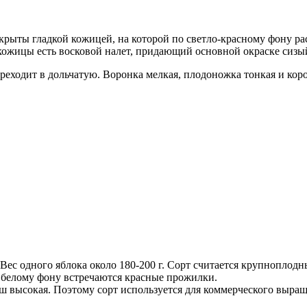
крыты гладкой кожицей, на которой по светло-красному фону р
 кожицы есть восковой налет, придающий основной окраске сизы
ереходит в дольчатую. Воронка мелкая, плодоножка тонкая и кор
Вес одного яблока около 180-200 г. Сорт считается крупноплодн
о белому фону встречаются красные прожилки.
ш высокая. Поэтому сорт используется для коммерческого выращ