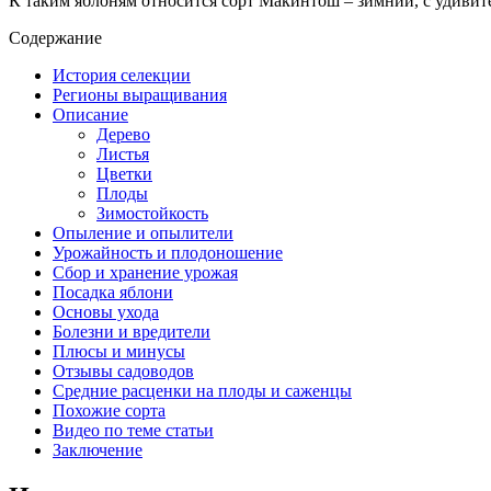
К таким яблоням относится сорт Макинтош – зимний, с удиви
Содержание
История селекции
Регионы выращивания
Описание
Дерево
Листья
Цветки
Плоды
Зимостойкость
Опыление и опылители
Урожайность и плодоношение
Сбор и хранение урожая
Посадка яблони
Основы ухода
Болезни и вредители
Плюсы и минусы
Отзывы садоводов
Средние расценки на плоды и саженцы
Похожие сорта
Видео по теме статьи
Заключение