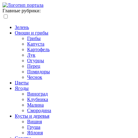
Главные рубрики:
Зелень
Овощи и грибы
Грибы
Капуста
Картофель
Лук
Огурцы
Перец
Помидоры
Чеснок
Цветы
Ягоды
Виноград
Клубника
Малина
Смородина
Кусты и деревья
Вишня
Груша
Яблоня