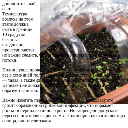
дополнительный
свет.
Температура
воздуха на этом
этапе должна
быть в границе
10 градусов.
Сеянцы
ежедневно
проветриваются,
но важно следить, чтобы ростки не попадали на ветряные
потоки.
Полив лучше проводить пипеткой или шприцем для уколов,
раз в семь дней поливается корневая система. Вода для этого
— талая, а также фильтрованная, комнатной температуры.
Капельки не должны попадать на листву, в противном случае
образуются пятна.
Важно избегать переувлажнения рассады, поскольку это
грозит образованию грибковой инфекции, что поражает
ростки в период активного роста. Но запрещено допускать
пересыхания почвы с ростками. Полив проводится до восхода
солнца, или после заката.