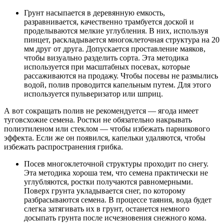
Грунт насыпается в деревянную емкость,
разравнивается, качественно трамбуется доской и
проделываются мелкие углубления. В них, используя
пинцет, раскладывается многоклеточная структура на 20
мм друг от друга. Допускается проставление маяков,
чтобы визуально разделить сорта. Эта методика
используется при масштабных посевах, которые
рассаживаются на продажу. Чтобы посевы не размылись
водой, полив проводится капельным путем. Для этого
используется пульверизатор или шприц.
А вот сокращать полив не рекомендуется — ягода имеет
туговсхожие семена. Ростки не обязательно накрывать
полиэтиленом или стеклом — чтобы избежать парникового
эффекта. Если же он появился, капельки удаляются, чтобы
избежать распространения грибка.
Посев многоклеточной структуры проходит по снегу.
Эта методика хороша тем, что семена практически не
углубляются, ростки получаются равномерными.
Поверх грунта укладывается снег, по которому
разбрасываются семена. В процессе таяния, вода будет
слегка затягивать их в грунт, останется немного
досыпать грунта после исчезновения снежного кома.