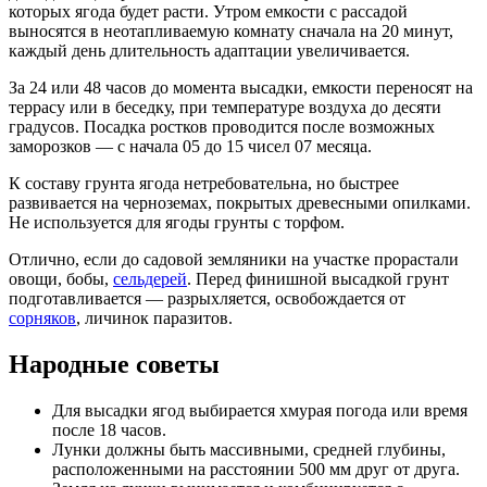
которых ягода будет расти. Утром емкости с рассадой
выносятся в неотапливаемую комнату сначала на 20 минут,
каждый день длительность адаптации увеличивается.
За 24 или 48 часов до момента высадки, емкости переносят на
террасу или в беседку, при температуре воздуха до десяти
градусов. Посадка ростков проводится после возможных
заморозков — с начала 05 до 15 чисел 07 месяца.
К составу грунта ягода нетребовательна, но быстрее
развивается на черноземах, покрытых древесными опилками.
Не используется для ягоды грунты с торфом.
Отлично, если до садовой земляники на участке прорастали
овощи, бобы,
сельдерей
. Перед финишной высадкой грунт
подготавливается — разрыхляется, освобождается от
сорняков
, личинок паразитов.
Народные советы
Для высадки ягод выбирается хмурая погода или время
после 18 часов.
Лунки должны быть массивными, средней глубины,
расположенными на расстоянии 500 мм друг от друга.