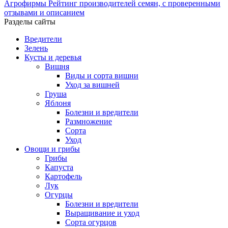
Агрофирмы
Рейтинг производителей семян, с проверенными
отзывами и описанием
Разделы сайты
Вредители
Зелень
Кусты и деревья
Вишня
Виды и сорта вишни
Уход за вишней
Груша
Яблоня
Болезни и вредители
Размножение
Сорта
Уход
Овощи и грибы
Грибы
Капуста
Картофель
Лук
Огурцы
Болезни и вредители
Выращивание и уход
Сорта огурцов