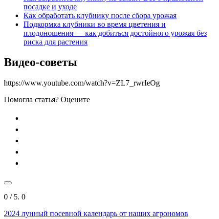
посадке и уходе
Как обработать клубнику после сбора урожая
Подкормка клубники во время цветения и
плодоношения — как добиться достойного урожая без
риска для растения
Видео-советы
https://www.youtube.com/watch?v=ZL7_rwrIeOg
Помогла статья? Оцените
0
/ 5.
0
2024
лунный посевной календарь от наших агрономов