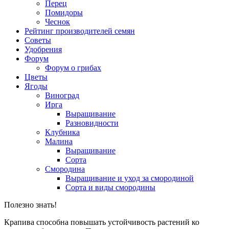
Перец
Помидоры
Чеснок
Рейтинг производителей семян
Советы
Удобрения
Форум
Форум о грибах
Цветы
Ягоды
Виноград
Ирга
Выращивание
Разновидности
Клубника
Малина
Выращивание
Сорта
Смородина
Выращивание и уход за смородиной
Сорта и виды смородины
Полезно знать!
Крапива способна повышать устойчивость растений ко