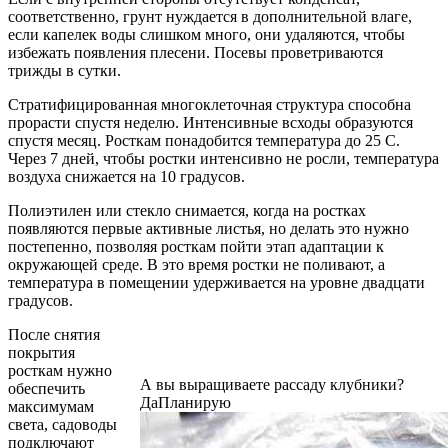
соответственно, грунт нуждается в дополнительной влаге,
если капелек воды слишком много, они удаляются, чтобы
избежать появления плесени. Посевы проветриваются
трижды в сутки.
Стратифицированная многоклеточная структура способна
прорасти спустя неделю. Интенсивные всходы образуются
спустя месяц. Росткам понадобится температура до 25 C.
Через 7 дней, чтобы ростки интенсивно не росли, температура
воздуха снижается на 10 градусов.
Полиэтилен или стекло снимается, когда на ростках
появляются первые активные листья, но делать это нужно
постепенно, позволяя росткам пойти этап адаптации к
окружающей среде. В это время ростки не поливают, а
температура в помещении удерживается на уровне двадцати
градусов.
После снятия
покрытия
росткам нужно
А вы выращиваете рассаду клубники?
обеспечить
Да
Планирую
максимумам
света, садоводы
подключают