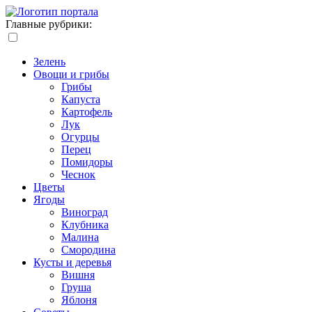
Главные рубрики:
Зелень
Овощи и грибы
Грибы
Капуста
Картофель
Лук
Огурцы
Перец
Помидоры
Чеснок
Цветы
Ягоды
Виноград
Клубника
Малина
Смородина
Кусты и деревья
Вишня
Груша
Яблоня