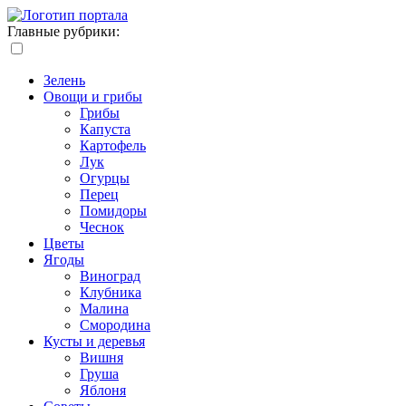
Главные рубрики:
Зелень
Овощи и грибы
Грибы
Капуста
Картофель
Лук
Огурцы
Перец
Помидоры
Чеснок
Цветы
Ягоды
Виноград
Клубника
Малина
Смородина
Кусты и деревья
Вишня
Груша
Яблоня