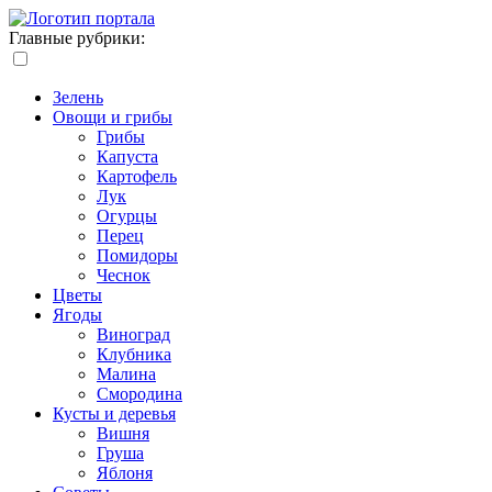
Главные рубрики:
Зелень
Овощи и грибы
Грибы
Капуста
Картофель
Лук
Огурцы
Перец
Помидоры
Чеснок
Цветы
Ягоды
Виноград
Клубника
Малина
Смородина
Кусты и деревья
Вишня
Груша
Яблоня