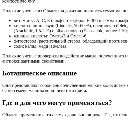
компостную яму.
Польские ученые из Ольштына доказали ценность семян малины
витамины: А, С, Е (альфа-токоферол Е-306 и гамма-токофе
кислоты: линолевую (Linoleic, 50-60 %), олеиновую (Oleic,
(Arachinic, 1,5-2 %) и эйкозеновую (Eicosenoic, менее 1 %);
жирные кислоты: Омега-3 и Омега-6;
фитостерол (растительный стерол, обладающий противов
соли: калия, меди и железа.
Польские ученые проверили воздействие масла, полученного и
антиоксидантными свойствами.
Ботаническое описание
Они представляют собой многочисленные мелкие волосистые кост
Сами семена малины коричневатого цвета.
Где и для чего могут применяться?
Область применения этих семян довольно широка. Так, их исп