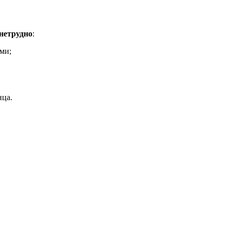
нетрудно
:
ми;
нца.