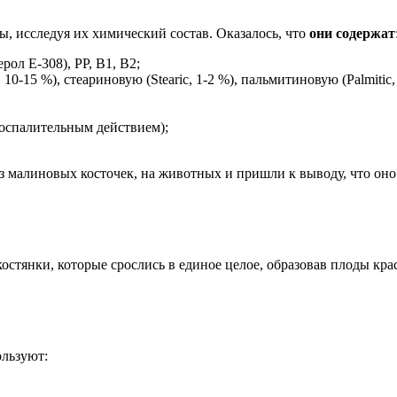
, исследуя их химический состав. Оказалось, что
они содержат
рол Е-308), РР, В1, В2;
 10-15 %), стеариновую (Stearic, 1-2 %), пальмитиновую (Palmitic
оспалительным действием);
з малиновых косточек, на животных и пришли к выводу, что он
янки, которые срослись в единое целое, образовав плоды красно
ользуют: