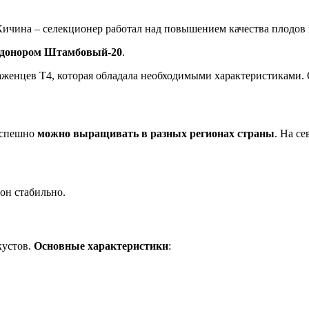
Кичина – селекционер работал над повышением качества плодов
 с донором Штамбовый-20
.
женцев Т4, которая обладала необходимыми характеристиками. О
успешно
можно выращивать в разных регионах страны
. На се
он стабильно.
кустов.
Основные характеристики
: