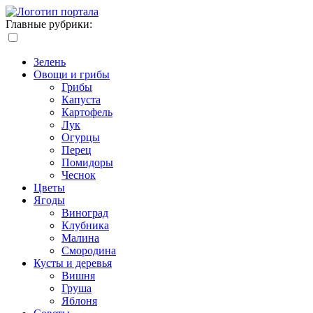
Главные рубрики:
Зелень
Овощи и грибы
Грибы
Капуста
Картофель
Лук
Огурцы
Перец
Помидоры
Чеснок
Цветы
Ягоды
Виноград
Клубника
Малина
Смородина
Кусты и деревья
Вишня
Груша
Яблоня