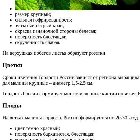
размер крупный;
сильная гофрированность;
зубчатый острый край;
окраска изнаночной стороны белесая;
поверхность блестящая;
скрученность слабая.
На верхушках побегов листья образуют розетки.
Цветки
Сроки цветения Гордости России зависят от региона выращив
для малины крупные – диаметр 1,5-2,5 см.
Гордость России формирует многочисленные кисти-соцветия. В
Плоды
На ветках малины Гордость России формируется по 20-30 ягод
цвет темно-красный;
поверхность бархатистая, блестящая;
кожица тонкая, эластичность низкая;