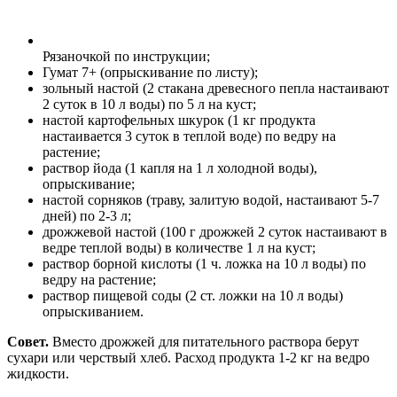
Рязаночкой по инструкции;
Гумат 7+ (опрыскивание по листу);
зольный настой (2 стакана древесного пепла настаивают
2 суток в 10 л воды) по 5 л на куст;
настой картофельных шкурок (1 кг продукта
настаивается 3 суток в теплой воде) по ведру на
растение;
раствор йода (1 капля на 1 л холодной воды),
опрыскивание;
настой сорняков (траву, залитую водой, настаивают 5-7
дней) по 2-3 л;
дрожжевой настой (100 г дрожжей 2 суток настаивают в
ведре теплой воды) в количестве 1 л на куст;
раствор борной кислоты (1 ч. ложка на 10 л воды) по
ведру на растение;
раствор пищевой соды (2 ст. ложки на 10 л воды)
опрыскиванием.
Совет.
Вместо дрожжей для питательного раствора берут
сухари или черствый хлеб. Расход продукта 1-2 кг на ведро
жидкости.