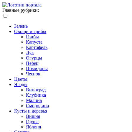
Главные рубрики:
Зелень
Овощи и грибы
Грибы
Капуста
Картофель
Лук
Огурцы
Перец
Помидоры
Чеснок
Цветы
Ягоды
Виноград
Клубника
Малина
Смородина
Кусты и деревья
Вишня
Груша
Яблоня