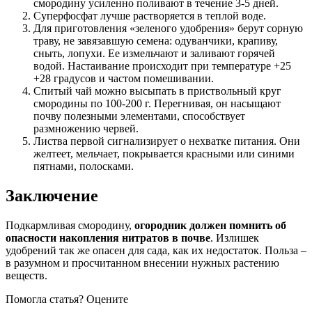
смородину усиленно поливают в течение 3-5 дней.
Суперфосфат лучше растворяется в теплой воде.
Для приготовления «зеленого удобрения» берут сорную
траву, не завязавшую семена: одуванчики, крапиву,
сныть, лопухи. Ее измельчают и заливают горячей
водой. Настаивание происходит при температуре +25
+28 градусов и частом помешивании.
Спитый чай можно высыпать в приствольный круг
смородины по 100-200 г. Перегнивая, он насыщают
почву полезными элементами, способствует
размножению червей.
Листва первой сигнализирует о нехватке питания. Они
желтеет, мельчает, покрывается красными или синими
пятнами, полосками.
Заключение
Подкармливая смородину,
огородник должен помнить об
опасности накопления нитратов в почве
. Излишек
удобрений так же опасен для сада, как их недостаток. Польза –
в разумном и просчитанном внесении нужных растению
веществ.
Помогла статья? Оцените