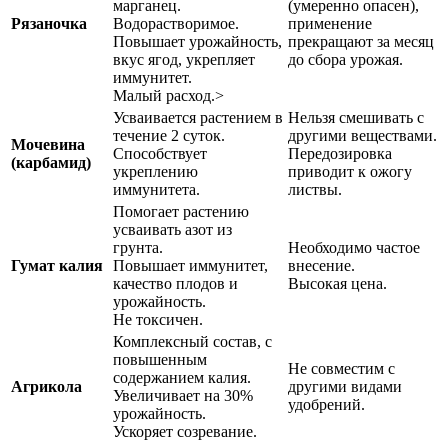
марганец.
(умеренно опасен),
Рязаночка
Водорастворимое.
применение
Повышает урожайность,
прекращают за месяц
вкус ягод, укрепляет
до сбора урожая.
иммунитет.
Малый расход.>
Усваивается растением в
Нельзя смешивать с
течение 2 суток.
другими веществами.
Мочевина
Способствует
Передозировка
(карбамид)
укреплению
приводит к ожогу
иммунитета.
листвы.
Помогает растению
усваивать азот из
грунта.
Необходимо частое
Гумат калия
Повышает иммунитет,
внесение.
качество плодов и
Высокая цена.
урожайность.
Не токсичен.
Комплексный состав, с
повышенным
Не совместим с
содержанием калия.
Агрикола
другими видами
Увеличивает на 30%
удобрений.
урожайность.
Ускоряет созревание.