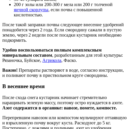
200 г золы или 200-300 г мела или 200 г толченой
яичной скорлупы
, если почва с повышенной
кислотностью.
После такой заправки почвы следующее внесение удобрений
понадобится через 2 года. Если смородину сажали в пустую
землю, через 2 недели после посадки кустарник необходимо
подкормить.
Удобно воспользоваться полным комплексным
минеральным составом
, разработанным для этой культуры:
Рязаночка, Буйское,
Агрикола
, Фаско.
Важно!
Препараты растворяют в воде, согласно инструкции,
и поливают почву в приствольном круге смородины.
В весеннее время
После схода снега кустарник начинает стремительно
наращивать зеленую массу, поэтому остро нуждается в азоте.
Азот содержится в органике: навозе, помете, компосте.
Перепревшим навозом или компостом мульчируют оттаявшую
и взрыхленную почву вокруг куста. Расходуют до 5 кг.
Постепенно, с дождями и поливами, азот из удобрения