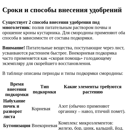
Сроки и способы внесения удобрений
Существует 2 способа внесения удобрения под
многолетник
: полив питательным раствором почвы и
орошение кроны кустарника. Для смородины применяют оба
способа в зависимости от состава подкормки.
Внимание!
Питательные вещества, поступающие через лист,
усваиваются растением быстрее. Внекорневая подкормка
часто применяется как «скорая помощь» голодающему
экземпляру для скорейшего восстановления.
В таблице описаны периоды и типы подкормки смородины:
Время
Тип
Какие элементы требуются
внесения
подкормки
растению
подкормки
Набухание
почек и
Азот (обычно применяют
Корневая
разворот
органику – навоз, птичий помет).
листа
Комплекс микроэлементов:
Бутонизация
Внекорневая
железо, бор, цинк, кальций, йод.