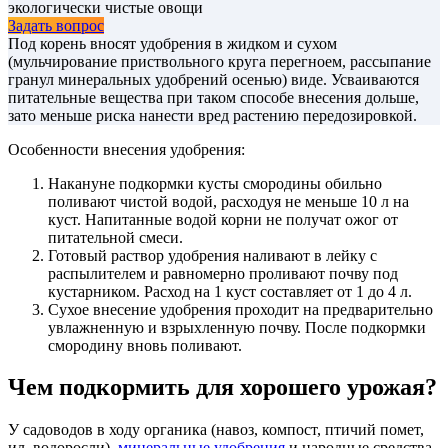
экологически чистые овощи
Задать вопрос
Под корень вносят удобрения в жидком и сухом
(мульчирование приствольного круга перегноем, рассыпание
гранул минеральных удобрений осенью) виде. Усваиваются
питательные вещества при таком способе внесения дольше,
зато меньше риска нанести вред растению передозировкой.
Особенности внесения удобрения:
Накануне подкормки кусты смородины обильно
поливают чистой водой, расходуя не меньше 10 л на
куст. Напитанные водой корни не получат ожог от
питательной смеси.
Готовый раствор удобрения наливают в лейку с
распылителем и равномерно проливают почву под
кустарником. Расход на 1 куст составляет от 1 до 4 л.
Сухое внесение удобрения проходит на предварительно
увлажненную и взрыхленную почву. После подкормки
смородину вновь поливают.
Чем подкормить для хорошего урожая?
У садоводов в ходу органика (навоз, компост, птичий помет,
ил, водоросли),
минеральные удобрения
и народные средства