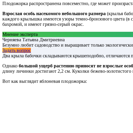
Плодожорка распространена повсеместно, где может произраст
Взрослая особь насекомого небольшого размера
(крылья бабо
каждого крылышка имеются узоры темно-бронзового цвета (в с
бахромой, и имеют грязно-серый окрас.
Мнение эксперта
Черняева Татьяна Дмитриевна
Безумно любит садоводство и выращивает только экологическ
Задать вопрос
Два крыла бабочки складываются крышеподобно, отличаются пре
Однако
большой ущерб растению приносят не взрослые осо
длину личинки достигают 2,2 см. Куколки бежево-золотистого ил
Вот как выглядит яблоневая плодожорка: