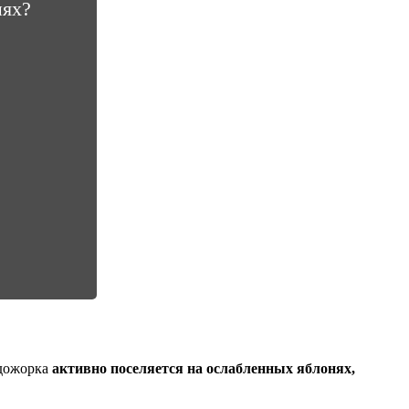
нях?
одожорка
активно поселяется на ослабленных яблонях,