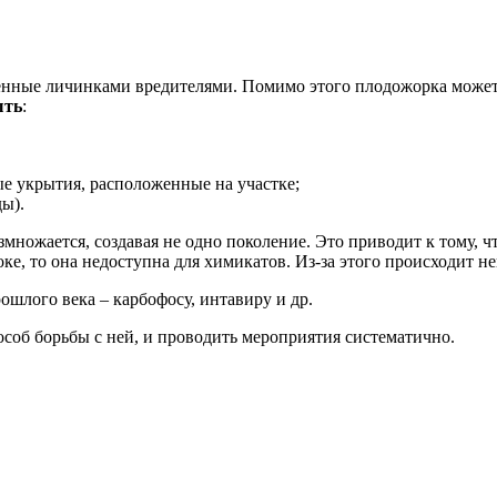
женные личинками вредителями. Помимо этого плодожорка может 
ыть
:
ые укрытия, расположенные на участке;
ды).
змножается, создавая не одно поколение. Это приводит к тому, 
оке, то она недоступна для химикатов. Из-за этого происходит 
шлого века – карбофосу, интавиру и др.
особ борьбы с ней, и проводить мероприятия систематично.