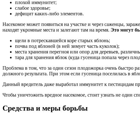
плохой иммунитет;
слабое здоровье;
дефицит каких-либо элементов.
Насекомое может появиться на участке и через саженцы, зара
находят укромные места и залегают там на время.
Это могут б
щели в потрескавшейся коре старых яблонь;
почва под яблоней (в ней зимует часть куколок);
места хранения перегноя или опор для деревьев, различн
тара для хранения яблок (куда гусеница попала через пло
Проблема в том, что за один сезон плодожорка очень быстро ра
должного результата. При этом если гусеница поселилась в ябл
Данный вредитель даже выработал иммунитет к пестицидам про
Чтобы уничтожить вредное насекомое, стоит узнать не один сп
Средства и меры борьбы