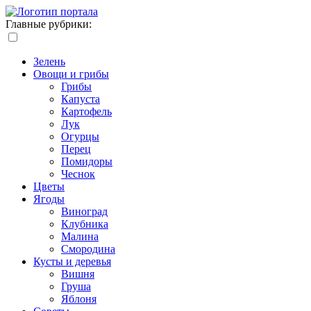
Главные рубрики:
Зелень
Овощи и грибы
Грибы
Капуста
Картофель
Лук
Огурцы
Перец
Помидоры
Чеснок
Цветы
Ягоды
Виноград
Клубника
Малина
Смородина
Кусты и деревья
Вишня
Груша
Яблоня