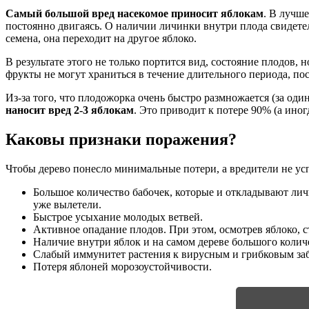
Самый большой вред насекомое приносит яблокам
. В лучш
постоянно двигаясь. О наличии личинки внутри плода свидетел
семена, она переходит на другое яблоко.
В результате этого не только портится вид, состояние плодов,
фрукты не могут храниться в течение длительного периода, по
Из-за того, что плодожорка очень быстро размножается (за оди
наносит вред 2-3 яблокам
. Это приводит к потере 90% (а ино
Каковы признаки поражения?
Чтобы дерево понесло минимальные потери, а вредители не усп
Большое количество бабочек, которые и откладывают личи
уже вылетели.
Быстрое усыхание молодых ветвей.
Активное опадание плодов. При этом, осмотрев яблоко, 
Наличие внутри яблок и на самом дереве большого колич
Слабый иммунитет растения к вирусным и грибковым за
Потеря яблоней морозоустойчивости.