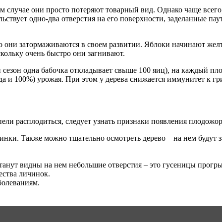
ем случае они просто потеряют товарный вид. Однако чаще всего
ьствует одно-два отверстия на его поверхности, заделанные пау
 но они затормаживаются в своем развитии. Яблоки начинают желт
скольку очень быстро они загнивают.
н сезон одна бабочка откладывает свыше 100 яиц), на каждый пл
гда и 100%) урожая. При этом у дерева снижается иммунитет к г
ели расплодиться, следует узнать признаки появления плодожор
нки. Также можно тщательно осмотреть дерево – на нем будут за
станут видны на нем небольшие отверстия – это гусеницы прогр
ества личинок.
болеваниям.