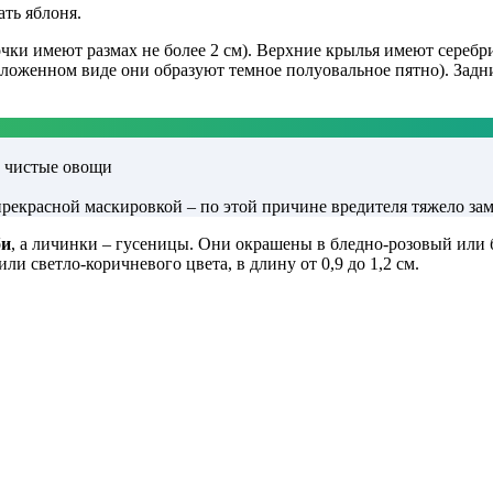
ать яблоня.
чки имеют размах не более 2 см). Верхние крылья имеют сереб
ложенном виде они образуют темное полуовальное пятно). Задн
и чистые овощи
красной маскировкой – по этой причине вредителя тяжело замет
би
, а личинки – гусеницы. Они окрашены в бледно-розовый или 
и светло-коричневого цвета, в длину от 0,9 до 1,2 см.