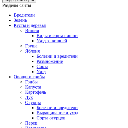
Разделы сайты
Вредители
Зелень
Кусты и деревья
Вишня
Виды и сорта вишни
Уход за вишней
Груша
Яблоня
Болезни и вредители
Размножение
Сорта
Уход
Овощи и грибы
Грибы
Капуста
Картофель
Лук
Огурцы
Болезни и вредители
Выращивание и уход
Сорта огурцов
Перец