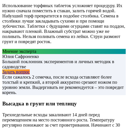
Использование торфяных таблеток усложняет процедуру. Их
нужно сначала поместить в стакан, залить горячей водой.
Набухший торф превратится в подобие столбика. Семена в
столбики лучше закладывать сухими и при помощи
зубочистки. Таблетки с будущими огурцами ставят на поддон,
накрывают пленкой. Влажный субстрат можно уже не
поливать. Нельзя поливать семена из лейки. Струи размоют
грунт и повредят росток.
Мнение эксперта
Юлия Сафроненко
Большой поклонник экспериментов и личных методик в
садоводстве
Задать вопрос
Если сажалось 2 семечка, после всхода оставляют более
толстый и крепкий, а второй аккуратно срезают ножом по
уровню земли. Выдергивать не рекомендуется – это повредит
корень.
Высадка в грунт или теплицу
Трехнедельные всходы закаливают 14 дней перед
перемещением на место постоянного роста. Температуру
регулярно понижают за счет проветривания. Начинают с 30