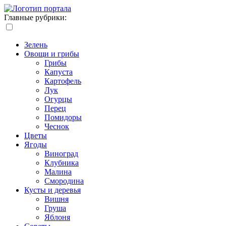
Главные рубрики:
Зелень
Овощи и грибы
Грибы
Капуста
Картофель
Лук
Огурцы
Перец
Помидоры
Чеснок
Цветы
Ягоды
Виноград
Клубника
Малина
Смородина
Кусты и деревья
Вишня
Груша
Яблоня