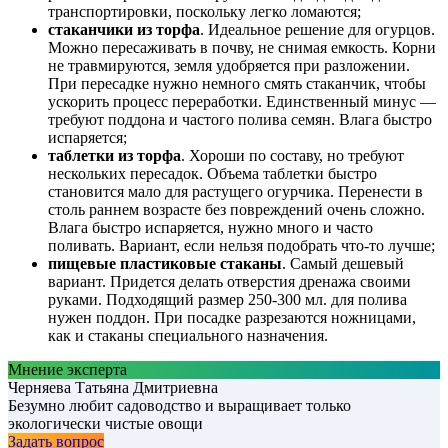
транспортировки, поскольку легко ломаются;
стаканчики из торфа
. Идеальное решение для огурцов.
Можно пересаживать в почву, не снимая емкость. Корни
не травмируются, земля удобряется при разложении.
При пересадке нужно немного смять стаканчик, чтобы
ускорить процесс переработки. Единственный минус —
требуют поддона и частого полива семян. Влага быстро
испаряется;
таблетки из торфа
. Хороши по составу, но требуют
нескольких пересадок. Объема таблетки быстро
становится мало для растущего огурчика. Перенести в
столь раннем возрасте без повреждений очень сложно.
Влага быстро испаряется, нужно много и часто
поливать. Вариант, если нельзя подобрать что-то лучше;
пищевые пластиковые стаканы
. Самый дешевый
вариант. Придется делать отверстия дренажа своими
руками. Подходящий размер 250-300 мл. для полива
нужен поддон. При посадке разрезаются ножницами,
как и стаканы специального назначения.
Мнение эксперта
Черняева Татьяна Дмитриевна
Безумно любит садоводство и выращивает только
экологически чистые овощи
Задать вопрос