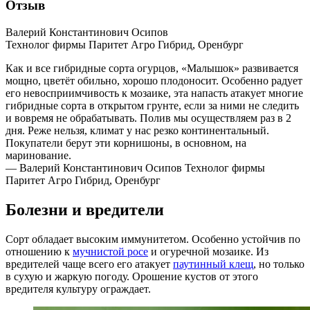
Отзыв
Валерий Константинович Осипов
Технолог фирмы Паритет Агро Гибрид, Оренбург
Как и все гибридные сорта огурцов, «Малышок» развивается
мощно, цветёт обильно, хорошо плодоносит. Особенно радует
его невосприимчивость к мозаике, эта напасть атакует многие
гибридные сорта в открытом грунте, если за ними не следить
и вовремя не обрабатывать. Полив мы осуществляем раз в 2
дня. Реже нельзя, климат у нас резко континентальный.
Покупатели берут эти корнишоны, в основном, на
маринование.
— Валерий Константинович Осипов
Технолог фирмы
Паритет Агро Гибрид, Оренбург
Болезни и вредители
Сорт обладает высоким иммунитетом. Особенно устойчив по
отношению к
мучнистой росе
и огуречной мозаике. Из
вредителей чаще всего его атакует
паутинный клещ
, но только
в сухую и жаркую погоду. Орошение кустов от этого
вредителя культуру ограждает.