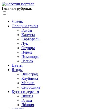
Главные рубрики:
Зелень
Овощи и грибы
Грибы
Капуста
Картофель
Лук
Огурцы
Перец
Помидоры
Чеснок
Цветы
Ягоды
Виноград
Клубника
Малина
Смородина
Кусты и деревья
Вишня
Груша
Яблоня