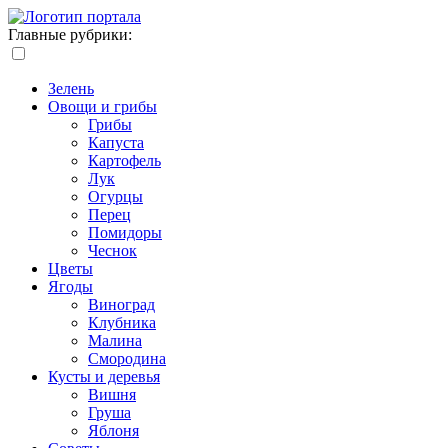
Главные рубрики:
Зелень
Овощи и грибы
Грибы
Капуста
Картофель
Лук
Огурцы
Перец
Помидоры
Чеснок
Цветы
Ягоды
Виноград
Клубника
Малина
Смородина
Кусты и деревья
Вишня
Груша
Яблоня