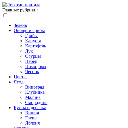
Главные рубрики:
Зелень
Овощи и грибы
Грибы
Капуста
Картофель
Лук
Огурцы
Перец
Помидоры
Чеснок
Цветы
Ягоды
Виноград
Клубника
Малина
Смородина
Кусты и деревья
Вишня
Груша
Яблоня