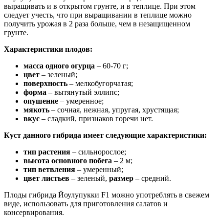
выращивать и в открытом грунте, и в теплице. При этом
следует учесть, что при выращивании в теплице можно
получить урожая в 2 раза больше, чем в незащищенном
грунте.
Характеристики плодов:
масса одного огурца
– 60-70 г;
цвет
– зеленый;
поверхность
– мелкобугорчатая;
форма
– вытянутый эллипс;
опушение
– умеренное;
мякоть
– сочная, нежная, упругая, хрустящая;
вкус
– сладкий, признаков горечи нет.
Куст данного гибрида имеет следующие характеристики:
тип растения
– сильнорослое;
высота основного побега
– 2 м;
тип ветвления
– умеренный;
цвет листьев
– зеленый,
размер
– средний.
Плоды гибрида Йоулупукки F1 можно употреблять в свежем
виде, использовать для приготовления салатов и
консервирования.