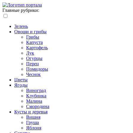
Главные рубрики:
Зелень
Овощи и грибы
Грибы
Капуста
Картофель
Лук
Огурцы
Перец
Помидоры
Чеснок
Цветы
Ягоды
Виноград
Клубника
Малина
Смородина
Кусты и деревья
Вишня
Груша
Яблоня