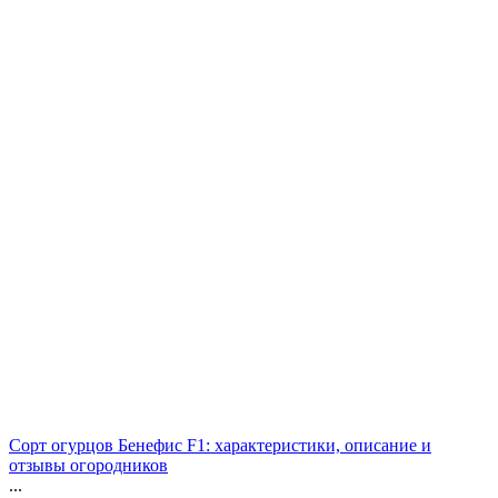
Сорт огурцов Бенефис F1: характеристики, описание и
отзывы огородников
...