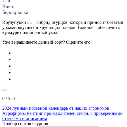
Тля
Клещ
Белокрылка
Йоулупукки F1 – гибрид огурцов, который приносит богатый
урожай вкусных и хрустящих плодов. Главное – обеспечить
культуре полноценный уход.
Уже выращиваете данный сорт? Оцените его
0
/ 5.
0
2024
лунный посевной календарь от наших агрономов
Агрофирмы
Рейтинг производителей семян, с проверенными
отзывами и описанием
Подбор сортов огурцов