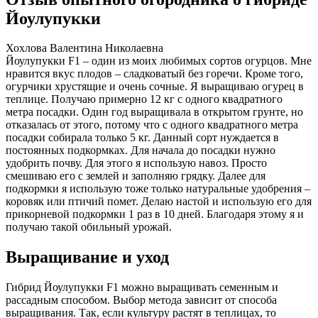
Йоулупукки
Хохлова Валентина Николаевна
Йоулупукки F1 – один из моих любимых сортов огурцов. Мне
нравится вкус плодов – сладковатый без горечи. Кроме того,
огурчики хрустящие и очень сочные. Я выращиваю огурец в
теплице. Получаю примерно 12 кг с одного квадратного
метра посадки. Один год выращивала в открытом грунте, но
отказалась от этого, потому что с одного квадратного метра
посадки собирала только 5 кг. Данный сорт нуждается в
постоянных подкормках. Для начала до посадки нужно
удобрить почву. Для этого я использую навоз. Просто
смешиваю его с землей и заполняю грядку. Далее для
подкормки я использую тоже только натуральные удобрения –
коровяк или птичий помет. Делаю настой и использую его для
прикорневой подкормки 1 раз в 10 дней. Благодаря этому я и
получаю такой обильный урожай.
Выращивание и уход
Гибрид Йоулупукки F1 можно выращивать семенным и
рассадным способом. Выбор метода зависит от способа
выращивания. Так, если культуру растят в теплицах, то