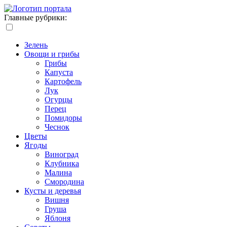
Главные рубрики:
Зелень
Овощи и грибы
Грибы
Капуста
Картофель
Лук
Огурцы
Перец
Помидоры
Чеснок
Цветы
Ягоды
Виноград
Клубника
Малина
Смородина
Кусты и деревья
Вишня
Груша
Яблоня