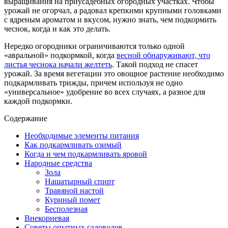
выращивания на приусадебных огородных участках. Чтобы
урожай не огорчал, а радовал крепкими крупными головками
с ядреным ароматом и вкусом, нужно знать, чем подкормить
чеснок, когда и как это делать.
Нередко огородники ограничиваются только одной
«авральной» подкормкой, когда
весной обнаруживают, что
листья чеснока начали желтеть
. Такой подход не спасет
урожай. За время вегетации это овощное растение необходимо
подкармливать трижды, причем используя не одно
«универсальное» удобрение во всех случаях, а разное для
каждой подкормки.
Содержание
Необходимые элементы питания
Как подкармливать озимый
Когда и чем подкармливать яровой
Народные средства
Зола
Нашатырный спирт
Травяной настой
Куриный помет
Бесполезная
Внекорневая
Советы опытных садоводов