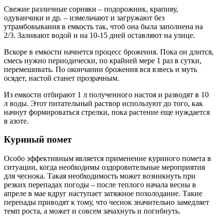
Свежие различные сорняки – подорожник, крапиву,
одуванчики и др. – измельчают и загружают без
утрамбовывания в емкость так, чтоб она была заполнена на
2/3. Заливают водой и на 10-15 дней оставляют на улице.
Вскоре в емкости начнется процесс брожения. Пока он длится,
смесь нужно периодически, по крайней мере 1 раз в сутки,
перемешивать. По окончании брожения вся взвесь и муть
осядет, настой станет прозрачным.
Из емкости отбирают 1 л полученного настоя и разводят в 10
л воды. Этот питательный раствор используют до того, как
начнут формироваться стрелки, пока растение еще нуждается
в азоте.
Куриный помет
Особо эффективным является применение куриного помета в
ситуации, когда необходимы оздоровительные мероприятия
для чеснока. Такая необходимость может возникнуть при
резких перепадах погоды – после теплого начала весны в
апреле в мае вдруг наступает затяжное похолодание. Такие
перепады приводят к тому, что чеснок значительно замедляет
темп роста, а может и совсем зачахнуть и погибнуть.