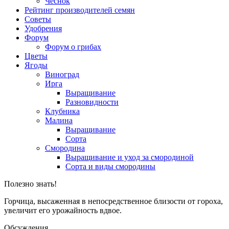
Чеснок
Рейтинг производителей семян
Советы
Удобрения
Форум
Форум о грибах
Цветы
Ягоды
Виноград
Ирга
Выращивание
Разновидности
Клубника
Малина
Выращивание
Сорта
Смородина
Выращивание и уход за смородиной
Сорта и виды смородины
Полезно знать!
Горчица, высаженная в непосредственное близости от гороха,
увеличит его урожайность вдвое.
Обсуждения