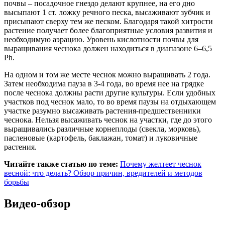
почвы – посадочное гнездо делают крупнее, на его дно
высыпают 1 ст. ложку речного песка, высаживают зубчик и
присыпают сверху тем же песком. Благодаря такой хитрости
растение получает более благоприятные условия развития и
необходимую аэрацию. Уровень кислотности почвы для
выращивания чеснока должен находиться в диапазоне 6–6,5
Ph.
На одном и том же месте чеснок можно выращивать 2 года.
Затем необходима пауза в 3-4 года, во время нее на грядке
после чеснока должны расти другие культуры. Если удобных
участков под чеснок мало, то во время паузы на отдыхающем
участке разумно высаживать растения-предшественники
чеснока. Нельзя высаживать чеснок на участки, где до этого
выращивались различные корнеплоды (свекла, морковь),
пасленовые (картофель, баклажан, томат) и луковичные
растения.
Читайте также статью по теме:
Почему желтеет чеснок
весной: что делать? Обзор причин, вредителей и методов
борьбы
Видео-обзор