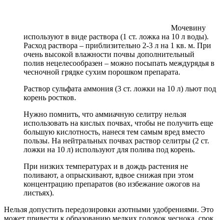
Мочевину
используют в виде раствора (1 ст. ложка на 10 л воды).
Расход раствора – приблизительно 2-3 л на 1 кв. м. При
очень высокой влажности почвы дополнительный
полив нецелесообразен – можно посыпать междурядья в
чесночной грядке сухим порошком препарата.
Раствор сульфата аммония (3 ст. ложки на 10 л) льют под
корень ростков.
Нужно помнить, что аммиачную селитру нельзя
использовать на кислых почвах, чтобы не получить еще
большую кислотность, нанеся тем самым вред вместо
пользы. На нейтральных почвах раствор селитры (2 ст.
ложки на 10 л) используют для полива под корень.
При низких температурах и в дождь растения не
поливают, а опрыскивают, вдвое снижая при этом
концентрацию препаратов (во избежание ожогов на
листьях).
Нельзя допустить передозировки азотными удобрениями. Это
может привести к образованию мелких головок чеснока, срок