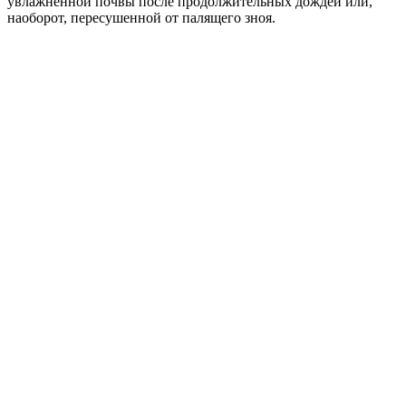
увлажненной почвы после продолжительных дождей или,
наоборот, пересушенной от палящего зноя.