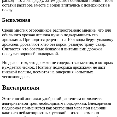
расход – 10 л на грядку. Затем делают обильный полив, чтобы
остатки раствора вместе с водой впитались с поверхности в
почву.
Бесполезная
Среди многих огородников распространено мнение, что для
обильного урожая чеснока нужно подкармливать его
дрожжами. Приводится рецепт – на 10 л воды берут упаковку
дрожжей, добавляют хлеб без корок, резаную траву, сахар.
Считается, что богатые белками и витаминами дрожжи
послужат хорошей подкормкой.
Но дело в том, что дрожжи не содержат элементов, в которых
нуждается чеснок. Поэтому подкормка дрожжами не даст
никакой пользы, несмотря на заверения «опытных
чесноководов».
Внекорневая
Этот способ доставки удобрений растениям не является
альтернативой трем необходимым подкормкам. Внекорневая
подкормка применяется как экстренная мера при наличии
каких-то неблагоприятных условий – из-за чрезмерно