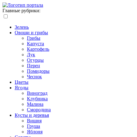
Главные рубрики:
Зелень
Овощи и грибы
Грибы
Капуста
Картофель
Лук
Огурцы
Перец
Помидоры
Чеснок
Цветы
Ягоды
Виноград
Клубника
Малина
Смородина
Кусты и деревья
Вишня
Груша
Яблоня