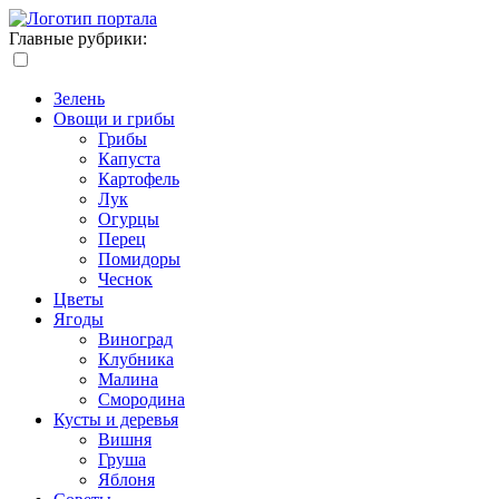
Главные рубрики:
Зелень
Овощи и грибы
Грибы
Капуста
Картофель
Лук
Огурцы
Перец
Помидоры
Чеснок
Цветы
Ягоды
Виноград
Клубника
Малина
Смородина
Кусты и деревья
Вишня
Груша
Яблоня