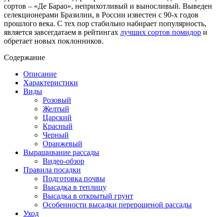
сортов – «Де Барао», неприхотливый и выносливый. Выведен
селекционерами Бразилии, в России известен с 90-х годов
прошлого века. С тех пор стабильно набирает популярность,
является завсегдатаем в рейтингах
лучших сортов помидор
и
обретает новых поклонников.
Содержание
Описание
Характеристики
Виды
Розовый
Желтый
Царский
Красный
Черный
Оранжевый
Выращивание рассады
Видео-обзор
Правила посадки
Подготовка почвы
Высадка в теплицу
Высадка в открытый грунт
Особенности высадки перерощеной рассады
Уход