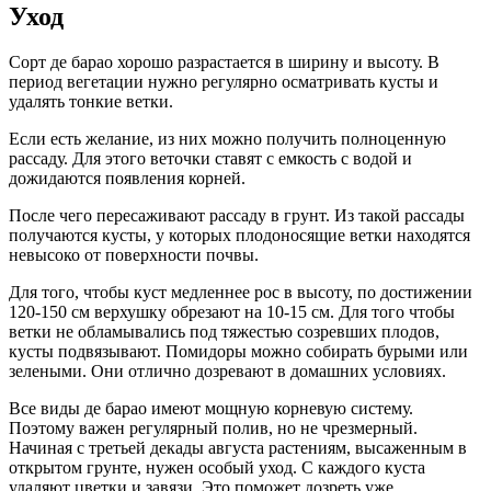
Уход
Сорт де барао хорошо разрастается в ширину и высоту. В
период вегетации нужно регулярно осматривать кусты и
удалять тонкие ветки.
Если есть желание, из них можно получить полноценную
рассаду. Для этого веточки ставят с емкость с водой и
дожидаются появления корней.
После чего пересаживают рассаду в грунт. Из такой рассады
получаются кусты, у которых плодоносящие ветки находятся
невысоко от поверхности почвы.
Для того, чтобы куст медленнее рос в высоту, по достижении
120-150 см верхушку обрезают на 10-15 см. Для того чтобы
ветки не обламывались под тяжестью созревших плодов,
кусты подвязывают. Помидоры можно собирать бурыми или
зелеными. Они отлично дозревают в домашних условиях.
Все виды де барао имеют мощную корневую систему.
Поэтому важен регулярный полив, но не чрезмерный.
Начиная с третьей декады августа растениям, высаженным в
открытом грунте, нужен особый уход. С каждого куста
удаляют цветки и завязи. Это поможет дозреть уже