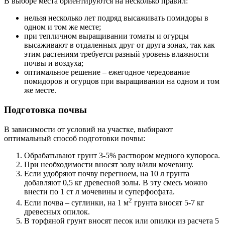
В выборе места ориентируются на несколько правил:
нельзя несколько лет подряд высаживать помидоры в
одном и том же месте;
при тепличном выращивании томаты и огурцы
высаживают в отдаленных друг от друга зонах, так как
этим растениям требуется разный уровень влажности
почвы и воздуха;
оптимальное решение – ежегодное чередование
помидоров и огурцов при выращивании на одном и том
же месте.
Подготовка почвы
В зависимости от условий на участке, выбирают
оптимальный способ подготовки почвы:
Обрабатывают грунт 3-5% раствором медного купороса.
При необходимости вносят золу и/или мочевину.
Если удобряют почву перегноем, на 10 л грунта
добавляют 0,5 кг древесной золы. В эту смесь можно
внести по 1 ст л мочевины и суперфосфата.
2
Если почва – суглинки, на 1 м
грунта вносят 5-7 кг
древесных опилок.
В торфяной грунт вносят песок или опилки из расчета 5