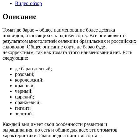
Видео-обзор
Описание
Томат де барао – общее наименование более десятка
подвидов, относящихся к одному сорту. Все они являются
результатом многолетней селекции бразильских и российских
садоводов. Общее описание сорта де барао будет
некорректным, так как томата этого наименования нет. Есть
следующие:
де барао желтый;
розовый;
королевский;
красный;
черный;
царский;
оранжевый;
гигант;
золотой.
Каждый вид имеет свои особенности развития и
выращивания, но есть и общие для всех этих томатов
характеристики. Главное достоинство сорта –