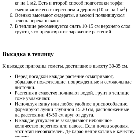
кг на 1 м2. Есть и второй способ подготовки торфа:
2
смешивание его с перегноем и дерном (10 кг на 1 м
).
Осенью высевают сидераты, а весной появившуюся
зелень перекапывают.
В теплице рекомендуется снять 10-15 см верхнего слоя
грунта, что предотвратит заражение растений.
Высадка в теплицу
К высадке пригодны томаты, достигшие в высоту 30-35 см.
Перед посадкой каждое растение осматривают,
обрывают пожелтевшие, поврежденные и семядольные
листочки.
Растения в емкостях поливают водой, грунт в теплице
тоже увлажняют.
Используя тяпку или любое удобное приспособление,
формируют лунки глубиной 15-20 см, расположенные
на расстоянии 45-50 см друг от друга.
В каждое углубление закладывают небольшое
количество перегноя или навоза. Если почва хорошая,
этот этап необязателен. Де барао неприхотлив к качеству
грунта.