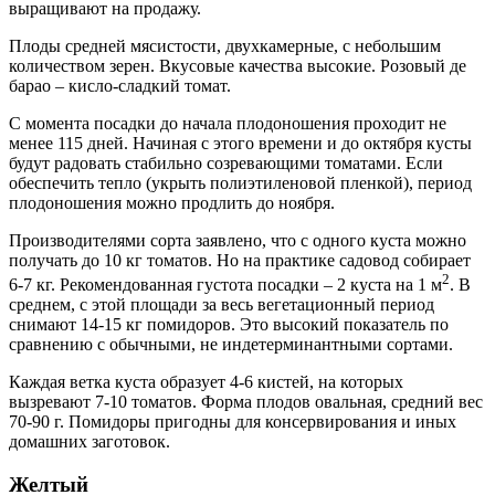
выращивают на продажу.
Плоды средней мясистости, двухкамерные, с небольшим
количеством зерен. Вкусовые качества высокие. Розовый де
барао – кисло-сладкий томат.
С момента посадки до начала плодоношения проходит не
менее 115 дней. Начиная с этого времени и до октября кусты
будут радовать стабильно созревающими томатами. Если
обеспечить тепло (укрыть полиэтиленовой пленкой), период
плодоношения можно продлить до ноября.
Производителями сорта заявлено, что с одного куста можно
получать до 10 кг томатов. Но на практике садовод собирает
2
6-7 кг. Рекомендованная густота посадки – 2 куста на 1 м
. В
среднем, с этой площади за весь вегетационный период
снимают 14-15 кг помидоров. Это высокий показатель по
сравнению с обычными, не индетерминантными сортами.
Каждая ветка куста образует 4-6 кистей, на которых
вызревают 7-10 томатов. Форма плодов овальная, средний вес
70-90 г. Помидоры пригодны для консервирования и иных
домашних заготовок.
Желтый