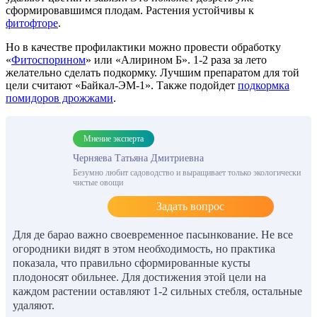
сформировавшимся плодам. Растения устойчивы к
фитофторе
.
Но в качестве профилактики можно провести обработку
«
Фитоспорином
» или «Алирином Б». 1-2 раза за лето
желательно сделать подкормку. Лучшим препаратом для той
цели считают «Байкал-ЭМ-1». Также подойдет
подкормка
помидоров дрожжами
.
Мнение эксперта
Черняева Татьяна Дмитриевна
Безумно любит садоводство и выращивает только экологически
чистые овощи
Задать вопрос
Для де барао важно своевременное пасынкование. Не все
огородники видят в этом необходимость, но практика
показала, что правильно сформированные кусты
плодоносят обильнее. Для достижения этой цели на
каждом растении оставляют 1-2 сильных стебля, остальные
удаляют.