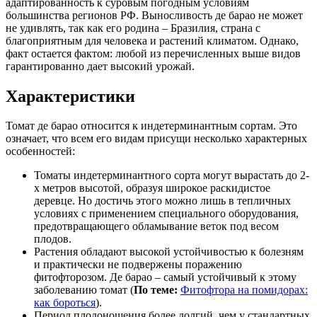
адаптированность к суровым погодным условиям
большинства регионов РФ. Выносливость де барао не может
не удивлять, так как его родина – Бразилия, страна с
благоприятным для человека и растений климатом. Однако,
факт остается фактом: любой из перечисленных выше видов
гарантированно дает высокий урожай.
Характеристики
Томат де барао относится к индетерминантным сортам. Это
означает, что всем его видам присущи несколько характерных
особенностей:
Томаты индетерминантного сорта могут вырастать до 2-
х метров высотой, образуя широкое раскидистое
деревце. Но достичь этого можно лишь в тепличных
условиях с применением специального оборудования,
предотвращающего обламывание веток под весом
плодов.
Растения обладают высокой устойчивостью к болезням
и практически не подвержены поражению
фитофторозом. Де барао – самый устойчивый к этому
заболеванию томат (
По теме:
Фитофтора на помидорах:
как бороться
).
Период плодоношения более долгий, чем у стандартных