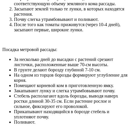
соответствующую объему земляного кома рассады.
Засыпают землей только те лунки, в которых находятся
растения.
Почву слегка утрамбовывают и поливают.
После того как томаты приживутся (через 10-4 дней),
засыпают первые, широкие лунки.
Посадка метровой рассады:
За несколько дней до высадки с растений срезают
листочки, расположенные выше 70-см высоты.
В грунте делают борозду глубиной 7-10 см.
На одном из торцов борозды формируют углубление для
корня.
Помещают корневой ком в приготовленную ямку.
Закапывают лунку и слегка утрамбовывают почву.
Стебель располагают вдоль борозды, выводя наверх
ростки длиной 30-35 см. Если растение рослое и
сильное, фиксируют его проволокой.
Прикапывают находящийся в борозде стебель и
уплотняют почву.
Поливают.