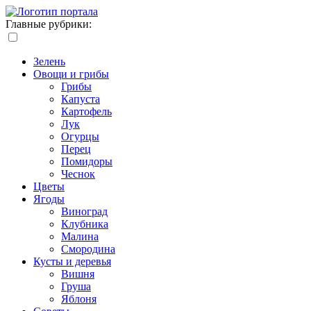
Главные рубрики:
Зелень
Овощи и грибы
Грибы
Капуста
Картофель
Лук
Огурцы
Перец
Помидоры
Чеснок
Цветы
Ягоды
Виноград
Клубника
Малина
Смородина
Кусты и деревья
Вишня
Груша
Яблоня