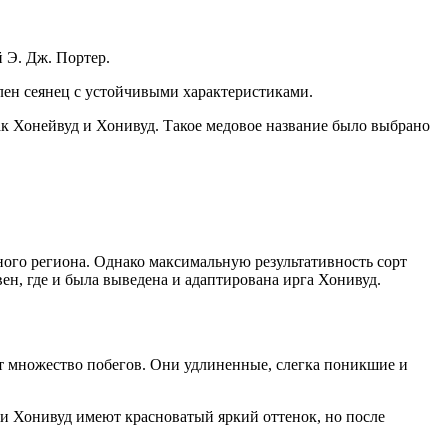
й Э. Дж. Портер.
лен сеянец с устойчивыми характеристиками.
ак Хонейвуд и Хонивуд. Такое медовое название было выбрано
ого региона. Однако максимальную результативность сорт
ен, где и была выведена и адаптирована ирга Хонивуд.
ует множество побегов. Они удлиненные, слегка поникшие и
ги Хонивуд имеют красноватый яркий оттенок, но после