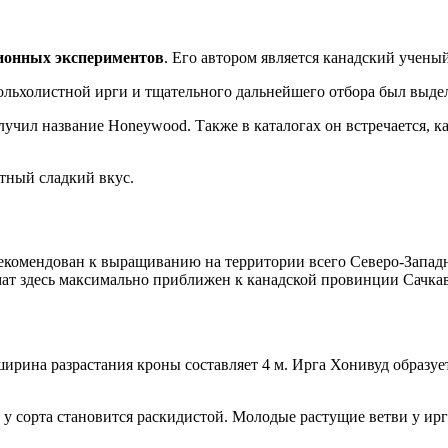
ционных экспериментов
. Его автором является канадский учены
ольхолистной ирги и тщательного дальнейшего отбора был выде
учил название Honeywood. Также в каталогах он встречается, к
тный сладкий вкус.
екомендован к выращиванию на территории всего Северо-Западн
мат здесь максимально приближен к канадской провинции Сачкав
а ширина разрастания кроны составляет 4 м. Ирга Хонивуд образ
 у сорта становится раскидистой. Молодые растущие ветви у ир