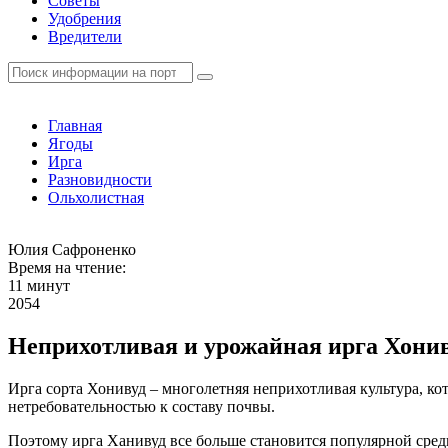
Советы
Удобрения
Вредители
Главная
Ягоды
Ирга
Разновидности
Ольхолистная
Юлия Сафроненко
Время на чтение:
11 минут
2054
Неприхотливая и урожайная ирга Хони
Ирга сорта Хонивуд ­– многолетняя неприхотливая культура, 
нетребовательностью к составу почвы.
Поэтому ирга Ханивуд все больше становится популярной сред