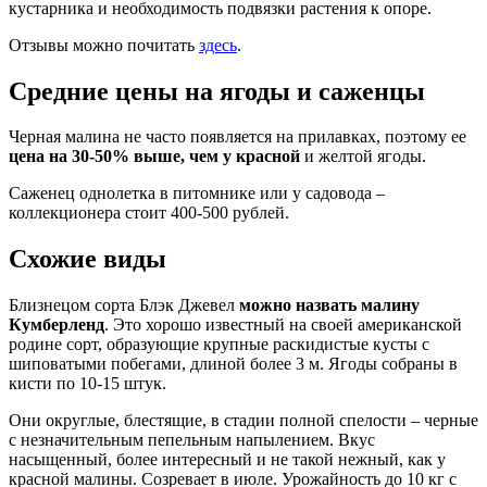
кустарника и необходимость подвязки растения к опоре.
Отзывы можно почитать
здесь
.
Средние цены на ягоды и саженцы
Черная малина не часто появляется на прилавках, поэтому ее
цена на 30-50% выше, чем у красной
и желтой ягоды.
Саженец однолетка в питомнике или у садовода –
коллекционера стоит 400-500 рублей.
Схожие виды
Близнецом сорта Блэк Джевел
можно назвать малину
Кумберленд
. Это хорошо известный на своей американской
родине сорт, образующие крупные раскидистые кусты с
шиповатыми побегами, длиной более 3 м. Ягоды собраны в
кисти по 10-15 штук.
Они округлые, блестящие, в стадии полной спелости – черные
с незначительным пепельным напылением. Вкус
насыщенный, более интересный и не такой нежный, как у
красной малины. Созревает в июле. Урожайность до 10 кг с