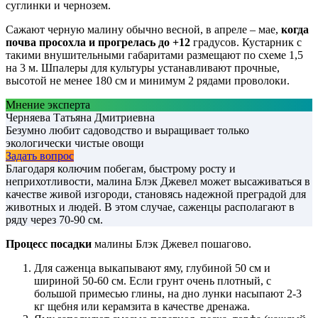
суглинки и чернозем.
Сажают черную малину обычно весной, в апреле – мае,
когда
почва просохла и прогрелась до +12
градусов. Кустарник с
такими внушительными габаритами размещают по схеме 1,5
на 3 м. Шпалеры для культуры устанавливают прочные,
высотой не менее 180 см и минимум 2 рядами проволоки.
Мнение эксперта
Черняева Татьяна Дмитриевна
Безумно любит садоводство и выращивает только
экологически чистые овощи
Задать вопрос
Благодаря колючим побегам, быстрому росту и
неприхотливости, малина Блэк Джевел может высаживаться в
качестве живой изгороди, становясь надежной преградой для
животных и людей. В этом случае, саженцы располагают в
ряду через 70-90 см.
Процесс посадки
малины Блэк Джевел пошагово.
Для саженца выкапывают яму, глубиной 50 см и
шириной 50-60 см. Если грунт очень плотный, с
большой примесью глины, на дно лунки насыпают 2-3
кг щебня или керамзита в качестве дренажа.