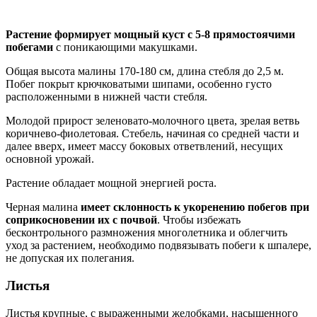
Растение формирует мощный куст с 5-8 прямостоячими
побегами
с поникающими макушками.
Общая высота малины 170-180 см, длина стебля до 2,5 м.
Побег покрыт крючковатыми шипами, особенно густо
расположенными в нижней части стебля.
Молодой прирост зеленовато-молочного цвета, зрелая ветвь
коричнево-фиолетовая. Стебель, начиная со средней части и
далее вверх, имеет массу боковых ответвлений, несущих
основной урожай.
Растение обладает мощной энергией роста.
Черная малина
имеет склонность к укоренению побегов при
соприкосновении их с почвой
. Чтобы избежать
бесконтрольного размножения многолетника и облегчить
уход за растением, необходимо подвязывать побеги к шпалере,
не допуская их полегания.
Листья
Листья крупные, с выраженными желобками, насыщенного