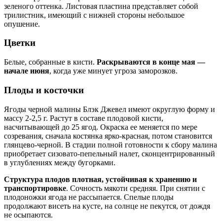
зеленого оттенка. Листовая пластина представляет собой
трилистник, имеющий с нижней стороны небольшое
опушение.
Цветки
Белые, собранные в кисти.
Раскрываются в конце мая —
начале июня
, когда уже минует угроза заморозков.
Плоды и косточки
Ягоды черной малины Блэк Джевел имеют округлую форму и
массу 2-2,5 г. Растут в составе плодовой кисти,
насчитывающей до 25 ягод. Окраска ее меняется по мере
созревания, сначала костянка ярко-красная, потом становится
глянцево-черной. В стадии полной готовности к сбору малина
приобретает сизовато-пепельный налет, сконцентрированный
в углублениях между бугорками.
Структура плодов плотная, устойчивая к хранению и
транспортировке
. Сочность мякоти средняя. При снятии с
плодоножки ягода не рассыпается. Спелые плоды
продолжают висеть на кусте, на солнце не пекутся, от дождя
не осыпаются.