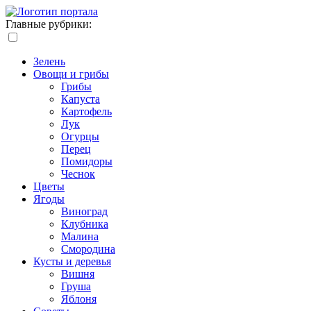
Главные рубрики:
Зелень
Овощи и грибы
Грибы
Капуста
Картофель
Лук
Огурцы
Перец
Помидоры
Чеснок
Цветы
Ягоды
Виноград
Клубника
Малина
Смородина
Кусты и деревья
Вишня
Груша
Яблоня