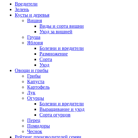
Вредители
Зелень
Кусты и деревья
Вишня
Виды и сорта вишни
Уход за вишней
Груша
Яблоня
Болезни и вредители
Размножение
Сорта
Уход
Овощи и грибы
Грибы
Капуста
Картофель
Лук
Огурцы
Болезни и вредители
Выращивание и уход
Сорта огурцов
Перец
Помидоры
Чеснок
Рейтинг производителей семян