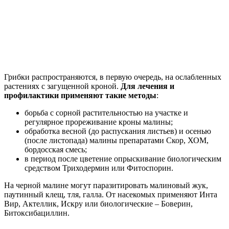
Грибки распространяются, в первую очередь, на ослабленных
растениях с загущенной кроной.
Для лечения и
профилактики применяют такие методы
:
борьба с сорной растительностью на участке и
регулярное прореживание кроны малины;
обработка весной (до распускания листьев) и осенью
(после листопада) малины препаратами Скор, ХОМ,
бордосская смесь;
в период после цветение опрыскивание биологическим
средством Триходермин или Фитоспорин.
На черной малине могут паразитировать малиновый жук,
паутинный клещ, тля, галла. От насекомых применяют Инта
Вир, Актеллик, Искру или биологические – Боверин,
Битоксибациллин.