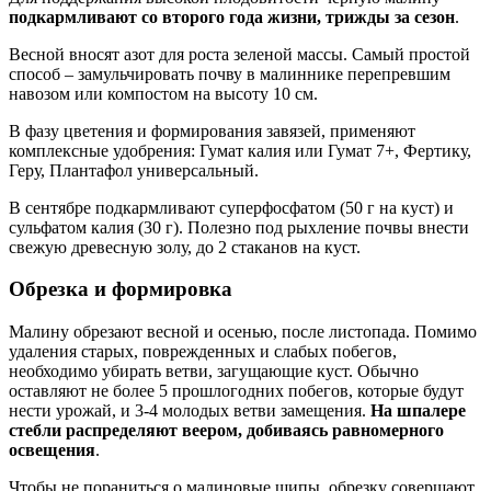
подкармливают со второго года жизни, трижды за сезон
.
Весной вносят азот для роста зеленой массы. Самый простой
способ – замульчировать почву в малиннике перепревшим
навозом или компостом на высоту 10 см.
В фазу цветения и формирования завязей, применяют
комплексные удобрения: Гумат калия или Гумат 7+, Фертику,
Геру, Плантафол универсальный.
В сентябре подкармливают суперфосфатом (50 г на куст) и
сульфатом калия (30 г). Полезно под рыхление почвы внести
свежую древесную золу, до 2 стаканов на куст.
Обрезка и формировка
Малину обрезают весной и осенью, после листопада. Помимо
удаления старых, поврежденных и слабых побегов,
необходимо убирать ветви, загущающие куст. Обычно
оставляют не более 5 прошлогодних побегов, которые будут
нести урожай, и 3-4 молодых ветви замещения.
На шпалере
стебли распределяют веером, добиваясь равномерного
освещения
.
Чтобы не пораниться о малиновые шипы, обрезку совершают