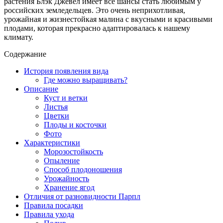
растения Блэк Джевел имеет все шансы стать любимым у
российских земледельцев. Это очень неприхотливая,
урожайная и жизнестойкая малина с вкусными и красивыми
плодами, которая прекрасно адаптировалась к нашему
климату.
Содержание
История появления вида
Где можно выращивать?
Описание
Куст и ветки
Листья
Цветки
Плоды и косточки
Фото
Характеристики
Морозостойкость
Опыление
Способ плодоношения
Урожайность
Хранение ягод
Отличия от разновидности Парпл
Правила посадки
Правила ухода