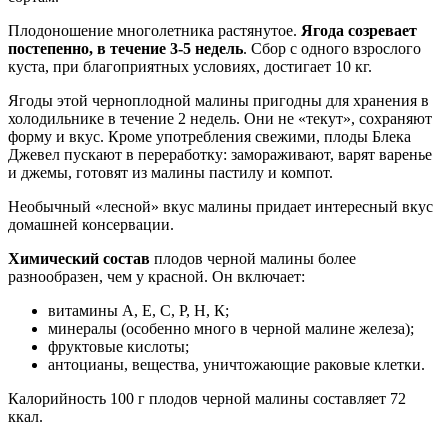
Плодоношение многолетника растянутое.
Ягода созревает
постепенно, в течение 3-5 недель
. Сбор с одного взрослого
куста, при благоприятных условиях, достигает 10 кг.
Ягоды этой черноплодной малины пригодны для хранения в
холодильнике в течение 2 недель. Они не «текут», сохраняют
форму и вкус. Кроме употребления свежими, плоды Блека
Джевел пускают в переработку: замораживают, варят варенье
и джемы, готовят из малины пастилу и компот.
Необычный «лесной» вкус малины придает интересный вкус
домашней консервации.
Химический состав
плодов черной малины более
разнообразен, чем у красной. Он включает:
витамины А, Е, С, Р, Н, К;
минералы (особенно много в черной малине железа);
фруктовые кислоты;
антоцианы, вещества, уничтожающие раковые клетки.
Калорийность 100 г плодов черной малины составляет 72
ккал.