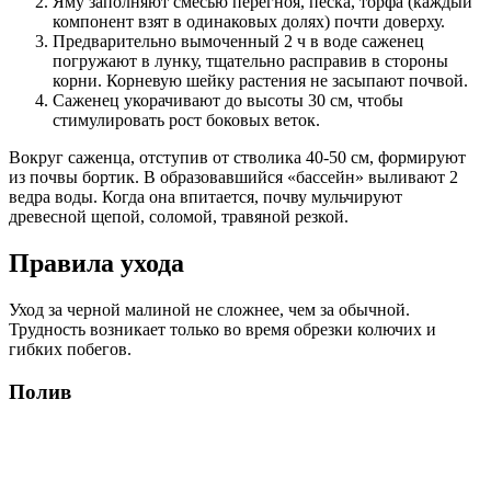
Яму заполняют смесью перегноя, песка, торфа (каждый
компонент взят в одинаковых долях) почти доверху.
Предварительно вымоченный 2 ч в воде саженец
погружают в лунку, тщательно расправив в стороны
корни. Корневую шейку растения не засыпают почвой.
Саженец укорачивают до высоты 30 см, чтобы
стимулировать рост боковых веток.
Вокруг саженца, отступив от стволика 40-50 см, формируют
из почвы бортик. В образовавшийся «бассейн» выливают 2
ведра воды. Когда она впитается, почву мульчируют
древесной щепой, соломой, травяной резкой.
Правила ухода
Уход за черной малиной не сложнее, чем за обычной.
Трудность возникает только во время обрезки колючих и
гибких побегов.
Полив