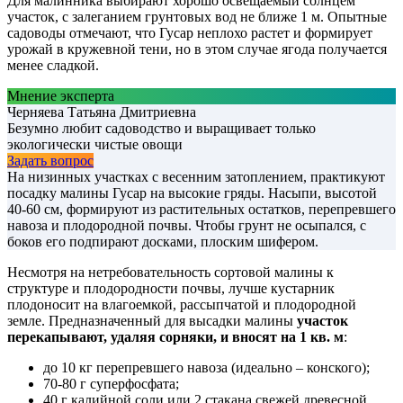
Для малинника выбирают хорошо освещаемый солнцем
участок, с залеганием грунтовых вод не ближе 1 м. Опытные
садоводы отмечают, что Гусар неплохо растет и формирует
урожай в кружевной тени, но в этом случае ягода получается
менее сладкой.
Мнение эксперта
Черняева Татьяна Дмитриевна
Безумно любит садоводство и выращивает только
экологически чистые овощи
Задать вопрос
На низинных участках с весенним затоплением, практикуют
посадку малины Гусар на высокие гряды. Насыпи, высотой
40-60 см, формируют из растительных остатков, перепревшего
навоза и плодородной почвы. Чтобы грунт не осыпался, с
боков его подпирают досками, плоским шифером.
Несмотря на нетребовательность сортовой малины к
структуре и плодородности почвы, лучше кустарник
плодоносит на влагоемкой, рассыпчатой и плодородной
земле. Предназначенный для высадки малины
участок
перекапывают, удаляя сорняки, и вносят на 1 кв. м
:
до 10 кг перепревшего навоза (идеально – конского);
70-80 г суперфосфата;
40 г калийной соли или 2 стакана свежей древесной