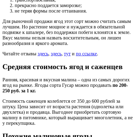
прекрасно поддается заморозке;
не теряя формы после оттаивания.
Для рыночной продажи ягод этот сорт можно считать самым
лучшим. Но растение мощное и нуждается в обязательной
подвязке к шпалере, без поддержки побеги клонятся к земле.
Вкус малины нельзя назвать восхитительным, он лишен
разнообразия и яркого аромата.
Читайте отзывы
здесь
,
здесь
,
тут
и
по ссылке
.
Средняя стоимость ягод и саженцев
Ранняя, красивая и вкусная малина – одна из самых дорогих
ягод на рынке. Ягоды сорта Гусар можно продавать
по 200-
250 руб. за 1 кг.
Стоимость саженцев колеблется от 350 до 600 рублей за
штуку. Цена зависит от возраста растения (однолетка или
двухлетка) и продавца. Выгоднее приобретать сортовую
малину в питомнике, который выращивает многолетник, а не
у перекупщика.
Похожие малиновые ягоды