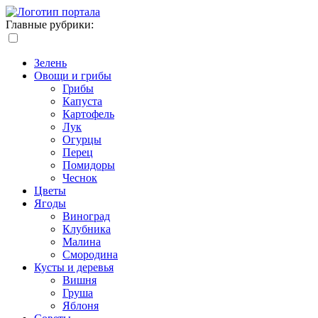
Главные рубрики:
Зелень
Овощи и грибы
Грибы
Капуста
Картофель
Лук
Огурцы
Перец
Помидоры
Чеснок
Цветы
Ягоды
Виноград
Клубника
Малина
Смородина
Кусты и деревья
Вишня
Груша
Яблоня