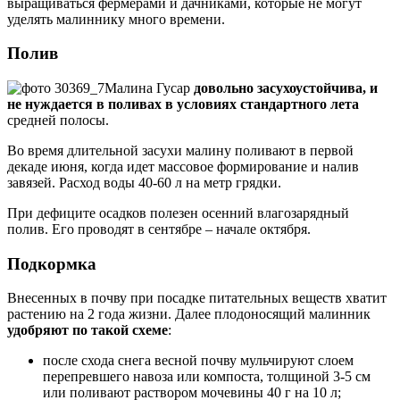
выращиваться фермерами и дачниками, которые не могут
уделять малиннику много времени.
Полив
Малина Гусар
довольно засухоустойчива, и
не нуждается в поливах в условиях стандартного лета
средней полосы.
Во время длительной засухи малину поливают в первой
декаде июня, когда идет массовое формирование и налив
завязей. Расход воды 40-60 л на метр грядки.
При дефиците осадков полезен осенний влагозарядный
полив. Его проводят в сентябре – начале октября.
Подкормка
Внесенных в почву при посадке питательных веществ хватит
растению на 2 года жизни. Далее плодоносящий малинник
удобряют по такой схеме
:
после схода снега весной почву мульчируют слоем
перепревшего навоза или компоста, толщиной 3-5 см
или поливают раствором мочевины 40 г на 10 л;