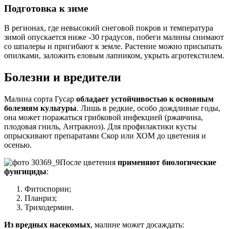
Подготовка к зиме
В регионах, где невысокий снеговой покров и температура
зимой опускается ниже -30 градусов, побеги малины снимают
со шпалеры и пригибают к земле. Растение можно присыпать
опилками, заложить еловым лапником, укрыть агротекстилем.
Болезни и вредители
Малина сорта Гусар
обладает устойчивостью к основным
болезням культуры
. Лишь в редкие, особо дождливые годы,
она может поражаться грибковой инфекцией (ржавчина,
плодовая гниль, Антракноз). Для профилактики кусты
опрыскивают препаратами Скор или ХОМ до цветения и
осенью.
После цветения
применяют биологические
фунгициды
:
Фитоспорин;
Планриз;
Триходермин.
Из вредных насекомых
, малине может досаждать: