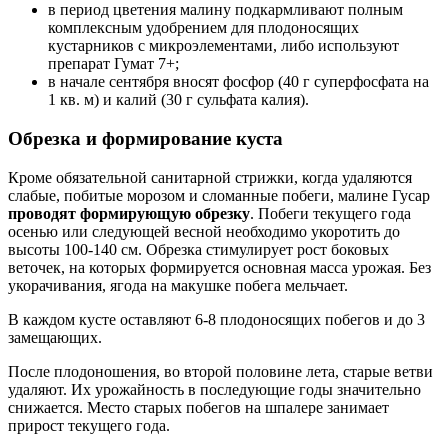
в период цветения малину подкармливают полным
комплексным удобрением для плодоносящих
кустарников с микроэлементами, либо используют
препарат Гумат 7+;
в начале сентября вносят фосфор (40 г суперфосфата на
1 кв. м) и калий (30 г сульфата калия).
Обрезка и формирование куста
Кроме обязательной санитарной стрижки, когда удаляются
слабые, побитые морозом и сломанные побеги, малине Гусар
проводят формирующую обрезку
. Побеги текущего года
осенью или следующей весной необходимо укоротить до
высоты 100-140 см. Обрезка стимулирует рост боковых
веточек, на которых формируется основная масса урожая. Без
укорачивания, ягода на макушке побега мельчает.
В каждом кусте оставляют 6-8 плодоносящих побегов и до 3
замещающих.
После плодоношения, во второй половине лета, старые ветви
удаляют. Их урожайность в последующие годы значительно
снижается. Место старых побегов на шпалере занимает
прирост текущего года.