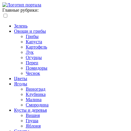
Главные рубрики:
Зелень
Овощи и грибы
Грибы
Капуста
Картофель
Лук
Огурцы
Перец
Помидоры
Чеснок
Цветы
Ягоды
Виноград
Клубника
Малина
Смородина
Кусты и деревья
Вишня
Груша
Яблоня