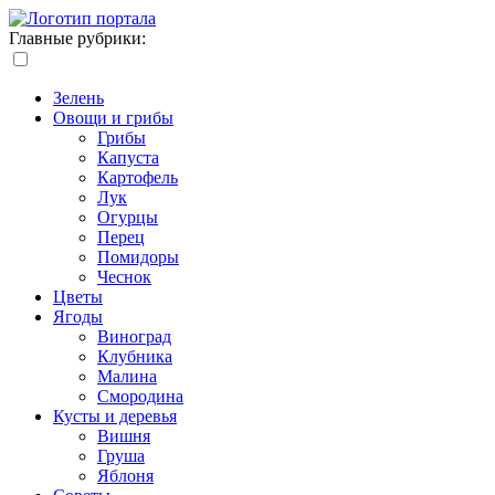
Главные рубрики:
Зелень
Овощи и грибы
Грибы
Капуста
Картофель
Лук
Огурцы
Перец
Помидоры
Чеснок
Цветы
Ягоды
Виноград
Клубника
Малина
Смородина
Кусты и деревья
Вишня
Груша
Яблоня