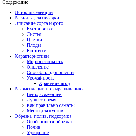
Содержание
История селекции
Регионы для посадки
Описание сорта и фото
Куст и ветки
Листья
Цветки
Плоды
Косточки
Характеристики
Морозостойкость
Опыление
Способ плодоношения
Урожайность
Хранение ягод
Рекомендации по выращиванию
Выбор саженцев
Лучшее время
Как правильно сажать?
Место для кустов
Обрезка, полив, подкормка
Особенности обрезки
Полив
Удобрение