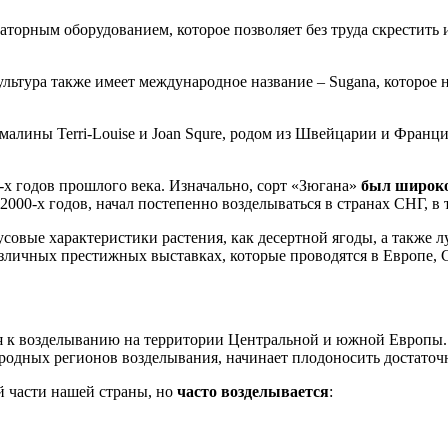
орным оборудованием, которое позволяет без труда скрестить и
льтура также имеет международное название – Sugana, которое 
алины Terri-Louise и Joan Squre, родом из Швейцарии и Франци
-х годов прошлого века. Изначально, сорт «Зюгана»
был широко
2000-х годов, начал постепенно возделываться в странах СНГ, в 
совые характеристики растения, как десертной ягоды, а также л
азличных престижных выставках, которые проводятся в Европе,
 к возделыванию на территории Центральной и южной Европы. В
 родных регионов возделывания, начинает плодоносить достаточ
й части нашей страны, но
часто возделывается
: