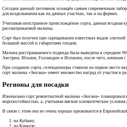
Сегодня данный питомник оснащён самым современным лаборат
для возделывания как на дачных участках, так и на фермах.
Учитывая иностранное происхождение сорта, данная ягодная ку
рассматриваемой малины.
Сорт был получен при скрещивании известных видов элитной м
большой массой и габаритами плодов.
Малина расстраиваемого подвида была выведена в середине 90
Австрии, Италии, Голландии и Испании, после чего, начиная с 
При создании сорта, селекционеры ставили на первое место вку
сорт малины «Зюгана» имеет множество наград от участия в р
Регионы для посадки
Изначально сорт ремонтантной малины «Зюгана» планировался
морозостойкостью, а, учитывая мягкие климатические условия
В связи с этим она не очень хорошо приживается в Европейско
на Кубани;
на Кавказе;