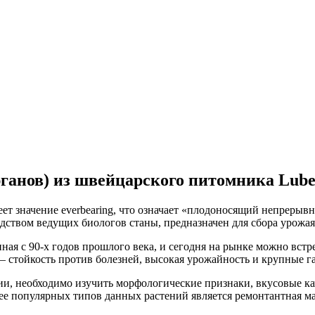
ганов) из швейцарского питомника Lube
т значение everbearing, что означает «плодоносящий непрерыв
дством ведущих биологов станы, предназначен для сбора урожая 
ая с 90-х годов прошлого века, и сегодня на рынке можно встре
 стойкость против болезней, высокая урожайность и крупные га
, необходимо изучить морфологические признаки, вкусовые кач
е популярных типов данных растений является ремонтантная ма