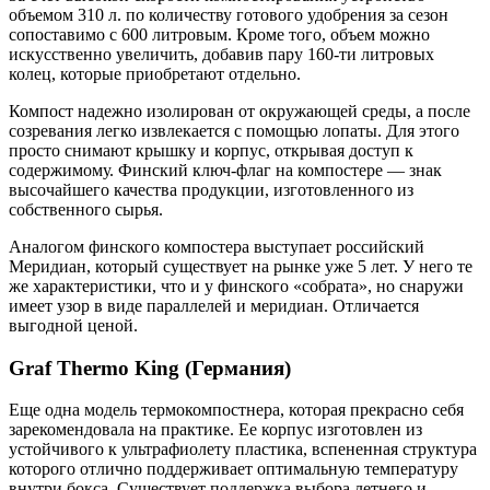
объемом 310 л. по количеству готового удобрения за сезон
сопоставимо с 600 литровым. Кроме того, объем можно
искусственно увеличить, добавив пару 160-ти литровых
колец, которые приобретают отдельно.
Компост надежно изолирован от окружающей среды, а после
созревания легко извлекается с помощью лопаты. Для этого
просто снимают крышку и корпус, открывая доступ к
содержимому. Финский ключ-флаг на компостере — знак
высочайшего качества продукции, изготовленного из
собственного сырья.
Аналогом финского компостера выступает российский
Меридиан, который существует на рынке уже 5 лет. У него те
же характеристики, что и у финского «собрата», но снаружи
имеет узор в виде параллелей и меридиан. Отличается
выгодной ценой.
Graf Thermo King (Германия)
Еще одна модель термокомпостнера, которая прекрасно себя
зарекомендовала на практике. Ее корпус изготовлен из
устойчивого к ультрафиолету пластика, вспененная структура
которого отлично поддерживает оптимальную температуру
внутри бокса. Существует поддержка выбора летнего и