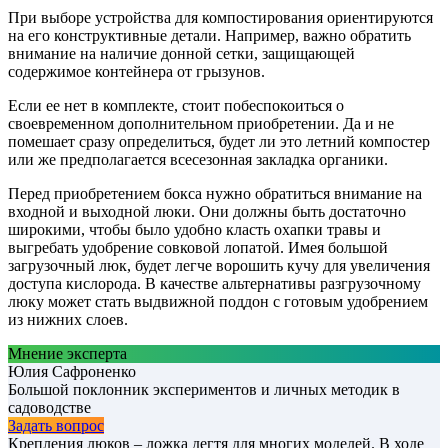
При выборе устройства для компостирования ориентируются
на его конструктивные детали. Например, важно обратить
внимание на наличие донной сетки, защищающей
содержимое контейнера от грызунов.
Если ее нет в комплекте, стоит побеспокоиться о
своевременном дополнительном приобретении. Да и не
помешает сразу определиться, будет ли это летний компостер
или же предполагается всесезонная закладка органики.
Перед приобретением бокса нужно обратиться внимание на
входной и выходной люки. Они должны быть достаточно
широкими, чтобы было удобно класть охапки травы и
выгребать удобрение совковой лопатой. Имея большой
загрузочный люк, будет легче ворошить кучу для увеличения
доступа кислорода. В качестве альтернативы разгрузочному
люку может стать выдвижной поддон с готовым удобрением
из нижних слоев.
Мнение эксперта
Юлия Сафроненко
Большой поклонник экспериментов и личных методик в
садоводстве
Задать вопрос
Крепления люков – ложка дегтя для многих моделей. В ходе