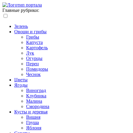
Главные рубрики:
Зелень
Овощи и грибы
Грибы
Капуста
Картофель
Лук
Огурцы
Перец
Помидоры
Чеснок
Цветы
Ягоды
Виноград
Клубника
Малина
Смородина
Кусты и деревья
Вишня
Груша
Яблоня