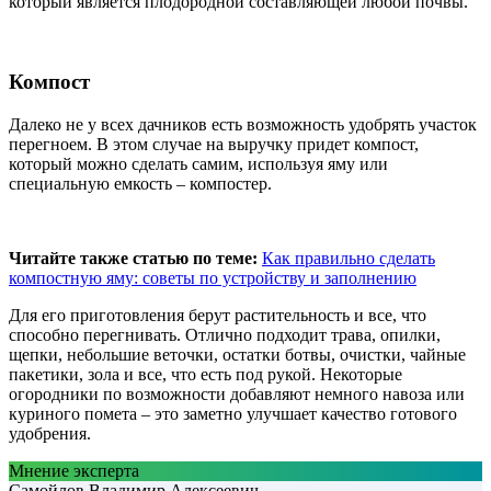
который является плодородной составляющей любой почвы.
Компост
Далеко не у всех дачников есть возможность удобрять участок
перегноем. В этом случае на выручку придет компост,
который можно сделать самим, используя яму или
специальную емкость – компостер.
Читайте также статью по теме:
Как правильно сделать
компостную яму: советы по устройству и заполнению
Для его приготовления берут растительность и все, что
способно перегнивать. Отлично подходит трава, опилки,
щепки, небольшие веточки, остатки ботвы, очистки, чайные
пакетики, зола и все, что есть под рукой. Некоторые
огородники по возможности добавляют немного навоза или
куриного помета – это заметно улучшает качество готового
удобрения.
Мнение эксперта
Самойлов Владимир Алексеевич