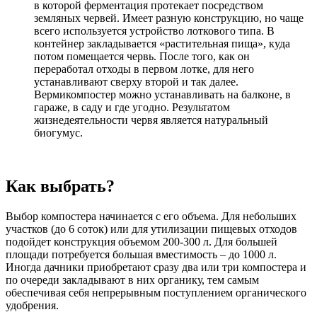
в которой ферментация протекает посредством
земляных червей. Имеет разную конструкцию, но чаще
всего используется устройство лоткового типа. В
контейнер закладывается «растительная пища», куда
потом помещается червь. После того, как он
переработал отходы в первом лотке, для него
устанавливают сверху второй и так далее.
Вермикомпостер можно устанавливать на балконе, в
гараже, в саду и где угодно. Результатом
жизнедеятельности червя является натуральный
биогумус.
Как выбрать?
Выбор компостера начинается с его объема. Для небольших
участков (до 6 соток) или для утилизации пищевых отходов
подойдет конструкция объемом 200-300 л. Для большей
площади потребуется большая вместимость – до 1000
л.
Иногда дачники приобретают сразу два или три компостера и
по очереди закладывают в них органику, тем самым
обеспечивая себя непрерывным поступлением органического
удобрения.