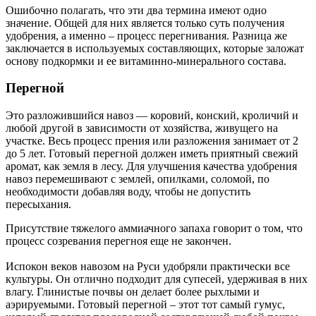
Ошибочно полагать, что эти два термина имеют одно
значение. Общей для них является только суть получения
удобрения, а именно – процесс перегнивания. Разница же
заключается в используемых составляющих, которые заложат
основу подкормки и ее витаминно-минерального состава.
Перегной
Это разложившийся навоз — коровий, конский, кроличий и
любой другой в зависимости от хозяйства, живущего на
участке. Весь процесс прения или разложения занимает от 2
до 5 лет. Готовый перегной должен иметь приятный свежий
аромат, как земля в лесу. Для улучшения качества удобрения
навоз перемешивают с землей, опилками, соломой, по
необходимости добавляя воду, чтобы не допустить
пересыхания.
Присутствие тяжелого аммиачного запаха говорит о том, что
процесс созревания перегноя еще не закончен.
Испокон веков навозом на Руси удобряли практически все
культуры. Он отлично подходит для супесей, удерживая в них
влагу. Глинистые почвы он делает более рыхлыми и
аэрируемыми. Готовый перегной – этот тот самый гумус,