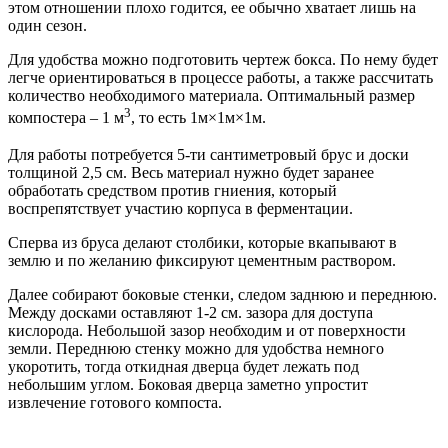
этом отношении плохо годится, ее обычно хватает лишь на
один сезон.
Для удобства можно подготовить чертеж бокса. По нему будет
легче ориентироваться в процессе работы, а также рассчитать
количество необходимого материала. Оптимальный размер
3
компостера – 1 м
, то есть 1м×1м×1м.
Для работы потребуется 5-ти сантиметровый брус и доски
толщиной 2,5 см. Весь материал нужно будет заранее
обработать средством против гниения, который
воспрепятствует участию корпуса в ферментации.
Сперва из бруса делают столбики, которые вкапывают в
землю и по желанию фиксируют цементным раствором.
Далее собирают боковые стенки, следом заднюю и переднюю.
Между досками оставляют 1-2 см. зазора для доступа
кислорода. Небольшой зазор необходим и от поверхности
земли. Переднюю стенку можно для удобства немного
укоротить, тогда откидная дверца будет лежать под
небольшим углом. Боковая дверца заметно упростит
извлечение готового компоста.