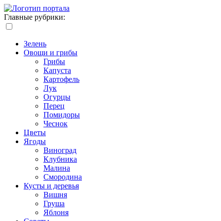
Главные рубрики:
Зелень
Овощи и грибы
Грибы
Капуста
Картофель
Лук
Огурцы
Перец
Помидоры
Чеснок
Цветы
Ягоды
Виноград
Клубника
Малина
Смородина
Кусты и деревья
Вишня
Груша
Яблоня