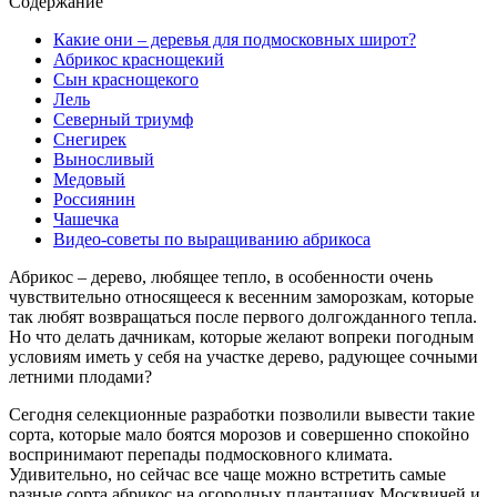
Содержание
Какие они – деревья для подмосковных широт?
Абрикос краснощекий
Сын краснощекого
Лель
Северный триумф
Снегирек
Выносливый
Медовый
Россиянин
Чашечка
Видео-советы по выращиванию абрикоса
Абрикос – дерево, любящее тепло, в особенности очень
чувствительно относящееся к весенним заморозкам, которые
так любят возвращаться после первого долгожданного тепла.
Но что делать дачникам, которые желают вопреки погодным
условиям иметь у себя на участке дерево, радующее сочными
летними плодами?
Сегодня селекционные разработки позволили вывести такие
сорта, которые мало боятся морозов и совершенно спокойно
воспринимают перепады подмосковного климата.
Удивительно, но сейчас все чаще можно встретить самые
разные сорта абрикос на огородных плантациях Москвичей и