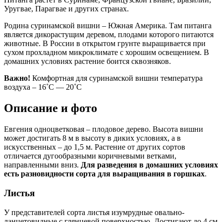
Уругвае, Парагвае и других странах.
Родина суринамской вишни – Южная Америка. Там питанга
является дикорастущим деревом, плодами которого питаются
животные. В России в открытом грунте выращивается при
сухом прохладном микроклимате с хорошим освещением. В
домашних условиях растение боится сквозняков.
Важно!
Комфортная для суринамской вишни температура
воздуха – 16˚С — 20˚С
Описание и фото
Евгения одноцветковая – плодовое дерево. Высота вишни
может достигать 8 м в высоту в диких условиях, а в
искусственных – до 1,5 м. Растение от других сортов
отличается дугообразными коричневыми ветками,
направленными вниз.
Для разведения в домашних условиях
есть разновидности сорта для выращивания в горшках
.
Листья
У представителей сорта листья изумрудные овально-
ланцетовидные с глянцевой поверхностью. Достигают до 4 см