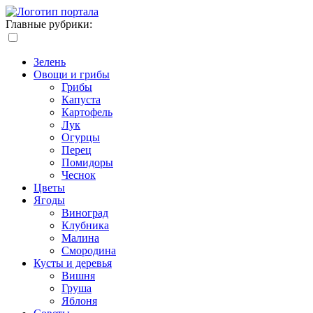
Главные рубрики:
Зелень
Овощи и грибы
Грибы
Капуста
Картофель
Лук
Огурцы
Перец
Помидоры
Чеснок
Цветы
Ягоды
Виноград
Клубника
Малина
Смородина
Кусты и деревья
Вишня
Груша
Яблоня