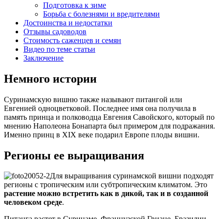
Подготовка к зиме
Борьба с болезнями и вредителями
Достоинства и недостатки
Отзывы садоводов
Стоимость саженцев и семян
Видео по теме статьи
Заключение
Немного истории
Суринамскую вишню также называют питангой или
Евгенией одноцветковой. Последнее имя она получила в
память принца и полководца Евгения Савойского, который по
мнению Наполеона Бонапарта был примером для подражания.
Именно принц в XIX веке подарил Европе плоды вишни.
Регионы ее выращивания
Для выращивания суринамской вишни подходят
регионы с тропическим или субтропическим климатом. Это
растение можно встретить как в дикой, так и в созданной
человеком среде
.
Питанга растет в Суринаме, Французской Гвиане, Бразилии,