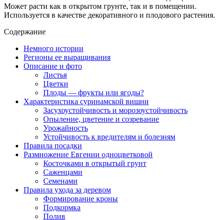
Может расти как в открытом грунте, так и в помещении.
Используется в качестве декоративного и плодового растения.
Содержание
Немного истории
Регионы ее выращивания
Описание и фото
Листья
Цветки
Плоды — фрукты или ягоды?
Характеристика суринамской вишни
Засухоустойчивость и морозоустойчивость
Опыление, цветение и созревание
Урожайность
Устойчивость к вредителям и болезням
Правила посадки
Размножение Евгении одноцветковой
Косточками в открытый грунт
Саженцами
Семенами
Правила ухода за деревом
Формирование кроны
Подкормка
Полив