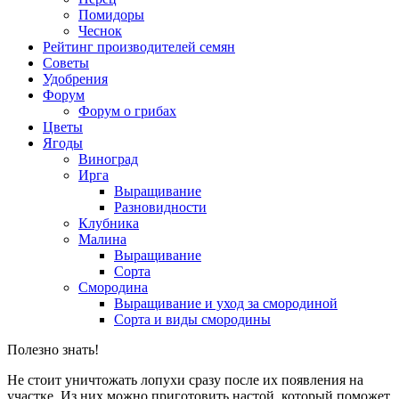
Помидоры
Чеснок
Рейтинг производителей семян
Советы
Удобрения
Форум
Форум о грибах
Цветы
Ягоды
Виноград
Ирга
Выращивание
Разновидности
Клубника
Малина
Выращивание
Сорта
Смородина
Выращивание и уход за смородиной
Сорта и виды смородины
Полезно знать!
Не стоит уничтожать лопухи сразу после их появления на
участке. Из них можно приготовить настой, который поможет