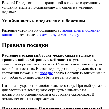
Важно!
Плоды вишни, выращенной в горшке в домашних
условиях, мельче по сравнению с ягодами на уличных
деревьях.
Устойчивость к вредителям и болезням
Растение устойчиво к большинству
вредителей и болезней
вишни
, в том числе
коккомикозу
и
монилиозу
.
Правила посадки
Растение в открытый грунт можно сажать только в
тропической и субтропической зоне
, т.к. устойчивость к
сильным морозам очень низкая. Саженцы помещают в грунт
весной или осенью. В этот период растение должно быть в
состоянии покоя. При
посадке
следует обращать внимание на
то, чтобы корневая шейка была не заглублена.
Питанга – украшение любого зимнего сада. При выборе места
для растения в доме нужно обращать внимание на
достаточную освещенность и отсутствие сквозняков. В
остальном вишня неприхотлива.
Размножение Евгении одноцветковой