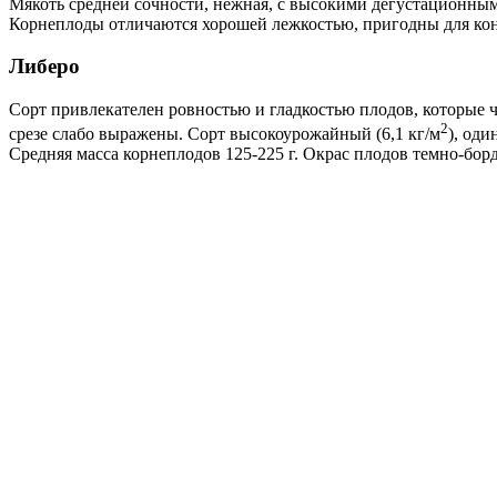
Мякоть средней сочности, нежная, с высокими дегустационны
Корнеплоды отличаются хорошей лежкостью, пригодны для конс
Либеро
Сорт привлекателен ровностью и гладкостью плодов, которые 
2
срезе слабо выражены. Сорт высокоурожайный (6,1 кг/м
), од
Средняя масса корнеплодов 125-225 г. Окрас плодов темно-бо