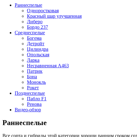
Раннеспелые
Одноростковая
Красный шар улучшенная
Либеро
Бордо 237
Среднеспелые
Богема
Детройт
Цилиндра
Опольская
Ларка
Несравненная А463
Патрик
Бона
Монокль
Рокет
Позднеспелые
Пабло F1
Ренова
Видео-обзор
Раннеспелые
Все сорта и гибриды этой категории хороши ранним сроком соз