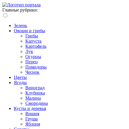
Главные рубрики:
Зелень
Овощи и грибы
Грибы
Капуста
Картофель
Лук
Огурцы
Перец
Помидоры
Чеснок
Цветы
Ягоды
Виноград
Клубника
Малина
Смородина
Кусты и деревья
Вишня
Груша
Яблоня