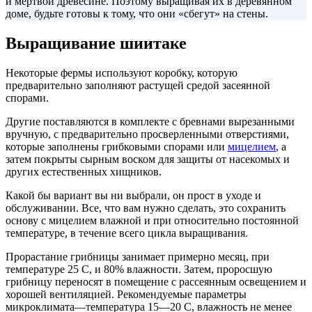
и мертвой древесине. Поэтому выращивая их в деревянном
доме, будьте готовы к тому, что они «сбегут» на стены.
Выращивание шиитаке
Некоторые фермы используют коробку, которую
предварительно заполняют растущей средой засеянной
спорами.
Другие поставляются в комплекте с бревнами вырезанными
вручную, с предварительно просверленными отверстиями,
которые заполнены грибковыми спорами или
мицелием
, а
затем покрыты сырным воском для защиты от насекомых и
других естественных хищников.
Какой бы вариант вы ни выбрали, он прост в уходе и
обслуживании. Все, что вам нужно сделать, это сохранить
основу с мицелием влажной и при относительно постоянной
температуре, в течение всего цикла выращивания.
Прорастание грибницы занимает примерно месяц, при
температуре 25 С, и 80% влажности. Затем, проросшую
грибницу переносят в помещение с рассеянным освещением и
хорошей вентиляцией. Рекомендуемые параметры
микроклимата—температура 15—20 С, влажность не менее