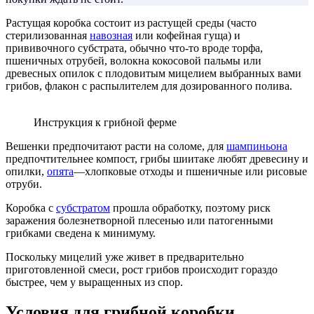
Растущая коробка состоит из растущей среды (часто
стерилизованная
навозная
или кофейная гуща) и
прививочного субстрата, обычно что-то вроде торфа,
пшеничных отрубей, волокна кокосовой пальмы или
древесных опилок с плодовитым мицелием выбранных вами
грибов, флакон с распылителем для дозированного полива.
Инструкция к грибной ферме
Вешенки предпочитают расти на соломе, для
шампиньона
предпочтительнее компост, грибы шиитаке любят древесину и
опилки,
опята
—хлопковые отходы и пшеничные или рисовые
отруби.
Коробка с
субстратом
прошла обработку, поэтому риск
заражения болезнетворной плесенью или патогенными
грибками сведена к минимуму.
Поскольку мицелий уже живет в предварительно
приготовленной смеси, рост грибов происходит гораздо
быстрее, чем у выращенных из спор.
Условия для грибной коробки