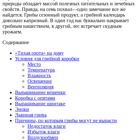
природы обладает массой полезных питательных и лечебных
свойств. Правда, на семь похвал—одно замечание все же
найдется. Грибы сезонный продукт, а грибной календарь
довольно капризный. В один год нас буквально накрывает
грибным нашествием, в другой, лес встречает скудным
урожаем.
Содержание
«Тихая охота» на дому
Условия для грибной коробки
Место
Температура
Влажность
Освещение
Вентиляция
Выращивание вешенки
Коробка с опятами
Выращивание шиитаке
Эноки
Львиная грива
Причины, по которым грибы могут не вырасти
Недостаток влаги
Избыток влаги
Воздухообмен