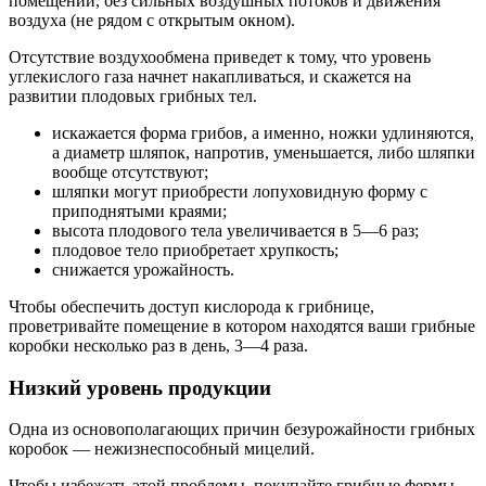
помещении, без сильных воздушных потоков и движения
воздуха (не рядом с открытым окном).
Отсутствие воздухообмена приведет к тому, что уровень
углекислого газа начнет накапливаться, и скажется на
развитии плодовых грибных тел.
искажается форма грибов, а именно, ножки удлиняются,
а диаметр шляпок, напротив, уменьшается, либо шляпки
вообще отсутствуют;
шляпки могут приобрести лопуховидную форму с
приподнятыми краями;
высота плодового тела увеличивается в 5—6 раз;
плодовое тело приобретает хрупкость;
снижается урожайность.
Чтобы обеспечить доступ кислорода к грибнице,
проветривайте помещение в котором находятся ваши грибные
коробки несколько раз в день, 3—4 раза.
Низкий уровень продукции
Одна из основополагающих причин безурожайности грибных
коробок — нежизнеспособный мицелий.
Чтобы избежать этой проблемы, покупайте грибные фермы