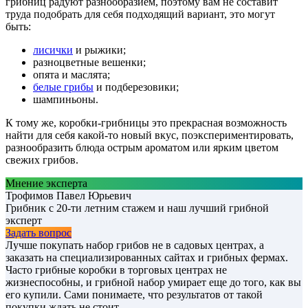
грибниц радуют разнообразием, поэтому вам не составит
труда подобрать для себя подходящий вариант, это могут
быть:
лисички
и рыжики;
разноцветные вешенки;
опята и маслята;
белые грибы
и подберезовики;
шампиньоны.
К тому же, коробки-грибницы это прекрасная возможность
найти для себя какой-то новый вкус, поэкспериментировать,
разнообразить блюда острым ароматом или ярким цветом
свежих грибов.
Мнение эксперта
Трофимов Павел Юрьевич
Грибник с 20-ти летним стажем и наш лучший грибной
эксперт
Задать вопрос
Лучше покупать набор грибов не в садовых центрах, а
заказать на специализированных сайтах и грибных фермах.
Часто грибные коробки в торговых центрах не
жизнеспособны, и грибной набор умирает еще до того, как вы
его купили. Сами понимаете, что результатов от такой
покупки ждать не стоит.