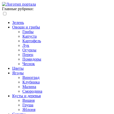
Главные рубрики:
Зелень
Овощи и грибы
Грибы
Капуста
Картофель
Лук
Огурцы
Перец
Помидоры
Чеснок
Цветы
Ягоды
Виноград
Клубника
Малина
Смородина
Кусты и деревья
Вишня
Груша
Яблоня