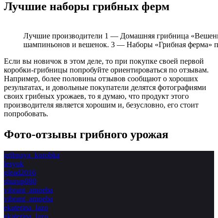
Лучшие наборы грибных ферм
Лучшие производители 1 — Домашняя грибница «Вешенки
шампиньонов и вешенок. 3 — Наборы «Грибная ферма» п
Если вы новичок в этом деле, то при покупке своей первой
коробки-грибницы попробуйте ориентироваться по отзывам.
Например, более половины отзывов сообщают о хороших
результатах, и довольные покупатели делятся фотографиями
своих грибных урожаев, то я думаю, что продукт этого
производителя является хорошим и, безусловно, его стоит
попробовать.
Фото-отзывы грибного урожая
gribnaya_korobka
lesyok
glead2016
shurup080
vibrant_amoeba
vibrant_amoeba
ekaterina_lazo
ekaterina_lazo