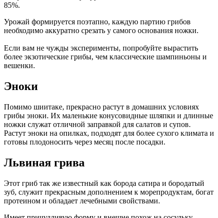
85%.
Урожай формируется поэтапно, каждую партию грибов
необходимо аккуратно срезать у самого основания ножки.
Если вам не чужды эксперименты, попробуйте вырастить
более экзотические грибы, чем классические шампиньоны и
вешенки.
Эноки
Помимо шиитаке, прекрасно растут в домашних условиях
грибы эноки. Их маленькие конусовидные шляпки и длинные
ножки служат отличной заправкой для салатов и супов.
Растут эноки на опилках, подходят для более сухого климата и
готовы плодоносить через месяц после посадки.
Львиная грива
Этот гриб так же известный как борода сатира и бородатый
зуб, служит прекрасным дополнением к морепродуктам, богат
протеином и обладает лечебными свойствами.
Имеет причудливую форму и внешне похож на сосульку.