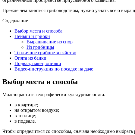
ограниченном пространстве приусадебного хозяйства.
Прежде чем заняться грибоводством, нужно узнать все о выра
Содержание
Выбор места и способа
Пеньки и грибки
Выращивание из спор
Из грибницы
Тепличное грибное хозяйство
Опята из банки
Подвал, пакет, опилки
Видео-инструкция по посадке на даче
Выбор места и способа
Можно растить географически культурные опята:
в квартире;
на открытом воздухе;
в теплице;
в подвале.
Чтобы определиться со способом, сначала необходимо выбрат