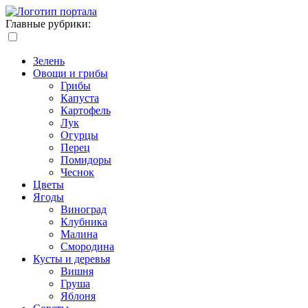
Главные рубрики:
Зелень
Овощи и грибы
Грибы
Капуста
Картофель
Лук
Огурцы
Перец
Помидоры
Чеснок
Цветы
Ягоды
Виноград
Клубника
Малина
Смородина
Кусты и деревья
Вишня
Груша
Яблоня