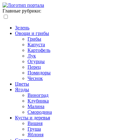
Главные рубрики:
Зелень
Овощи и грибы
Грибы
Капуста
Картофель
Лук
Огурцы
Перец
Помидоры
Чеснок
Цветы
Ягоды
Виноград
Клубника
Малина
Смородина
Кусты и деревья
Вишня
Груша
Яблоня