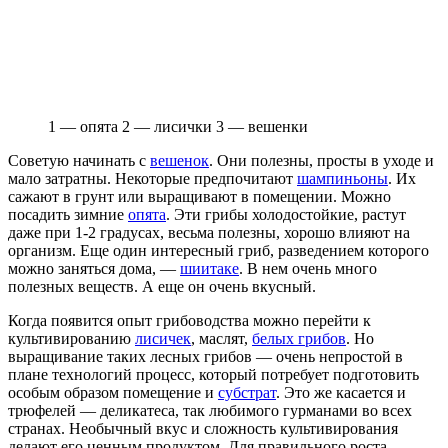
1 — опята 2 — лисички 3 — вешенки
Советую начинать с
вешенок
. Они полезны, просты в уходе и
мало затратны. Некоторые предпочитают
шампиньоны
. Их
сажают в грунт или выращивают в помещении. Можно
посадить зимние
опята
. Эти грибы холодостойкие, растут
даже при 1-2 градусах, весьма полезны, хорошо влияют на
организм. Еще один интересный гриб, разведением которого
можно заняться дома, —
шиитаке
. В нем очень много
полезных веществ. А еще он очень вкусный.
Когда появится опыт грибоводства можно перейти к
культивированию
лисичек
, маслят,
белых грибов
. Но
выращивание таких лесных грибов — очень непростой в
плане технологий процесс, который потребует подготовить
особым образом помещение и
субстрат
. Это же касается и
трюфелей — деликатеса, так любимого гурманами во всех
странах. Необычный вкус и сложность культивирования
делают его ценным продуктом. Для правильного роста