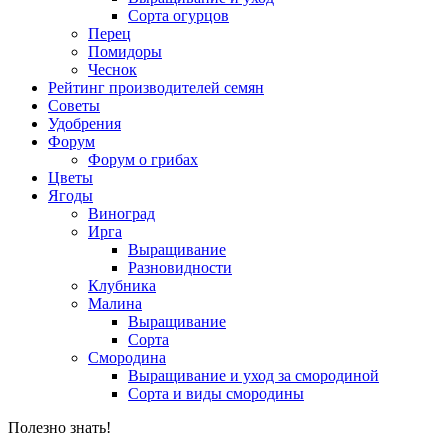
Сорта огурцов
Перец
Помидоры
Чеснок
Рейтинг производителей семян
Советы
Удобрения
Форум
Форум о грибах
Цветы
Ягоды
Виноград
Ирга
Выращивание
Разновидности
Клубника
Малина
Выращивание
Сорта
Смородина
Выращивание и уход за смородиной
Сорта и виды смородины
Полезно знать!