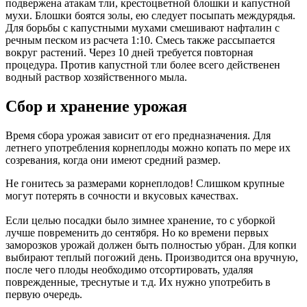
подвержена атакам тли, крестоцветной блошки и капустной
мухи. Блошки боятся золы, ею следует посыпать междурядья.
Для борьбы с капустными мухами смешивают нафталин с
речным песком из расчета 1:10. Смесь также рассыпается
вокруг растений. Через 10 дней требуется повторная
процедура. Против капустной тли более всего действенен
водный раствор хозяйственного мыла.
Сбор и хранение урожая
Время сбора урожая зависит от его предназначения. Для
летнего употребления корнеплоды можно копать по мере их
созревания, когда они имеют средний размер.
Не гонитесь за размерами корнеплодов! Слишком крупные
могут потерять в сочности и вкусовых качествах.
Если целью посадки было зимнее хранение, то с уборкой
лучше повременить до сентября. Но ко времени первых
заморозков урожай должен быть полностью убран. Для копки
выбирают теплый погожий день. Производится она вручную,
после чего плоды необходимо отсортировать, удаляя
поврежденные, треснутые и т.д. Их нужно употребить в
первую очередь.