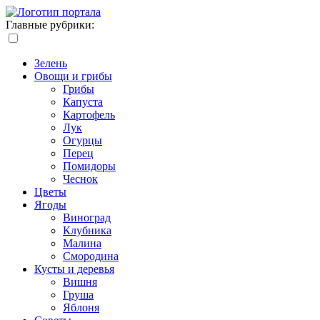
Главные рубрики:
Зелень
Овощи и грибы
Грибы
Капуста
Картофель
Лук
Огурцы
Перец
Помидоры
Чеснок
Цветы
Ягоды
Виноград
Клубника
Малина
Смородина
Кусты и деревья
Вишня
Груша
Яблоня