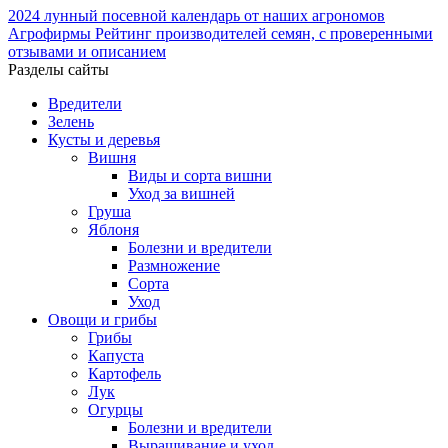
2024
лунный посевной календарь от наших агрономов
Агрофирмы
Рейтинг производителей семян, с проверенными
отзывами и описанием
Разделы сайты
Вредители
Зелень
Кусты и деревья
Вишня
Виды и сорта вишни
Уход за вишней
Груша
Яблоня
Болезни и вредители
Размножение
Сорта
Уход
Овощи и грибы
Грибы
Капуста
Картофель
Лук
Огурцы
Болезни и вредители
Выращивание и уход