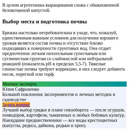
В целом агротехника выращивания схожа с обыкновенной
белокочанной капустой.
Выбор места и подготовка почвы
Брюква настолько нетребовательна в уходе, что, пожалуй,
единственным важным условием для получения хорошего
урожая является состав почвы и отсутствие близко
подходящих к поверхности грунтовых вод. Она отдает
предпочтение легким питательным супесчаным или
суглинистым грунтам со слабокислой или нейтральной
реакцией (показатель рН в пределах 5,5-7). Тяжелые
глинистые почвы требуют коррекции, в них следует добавить
песок, перегной или торф.
Мнение эксперта
Юлия Сафроненко
Большой поклонник экспериментов и личных методик в
садоводстве
Задать вопрос
Лучший выбор грядки в плане севооборота — после огурцов,
помидоров, картофеля, тыквенных и любых бобовых культур.
Наихудшие предшественники — все виды крестоцветных
(капусты, редиса, дайкона, редьки и хрен).