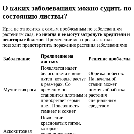
О каких заболеваниях можно судить по
состоянию листвы?
Ирга не относится к самым проблемным по заболеваниям
растениям сада, но
иногда и ее могут затронуть вредители и
некоторые болезни
. Применение мер профилактики
позволит предотвратить поражение растения заболеваниями.
Проявление на
Заболевание
Решение проблемы
листьях
Появляется налет
белого цвета в виде
Обрезка побегов.
пятен, которые растут
На начальной
в размерах. Со
стадии может
Мучнистая роса
временем он
помочь обработка
становится плотным и
растения
приобретает серый
специальным
цвет. Поверхность
средством.
темнеет и сохнет.
Появление
красноватых пятен,
которые
Аскохитозная
увеличиваются в