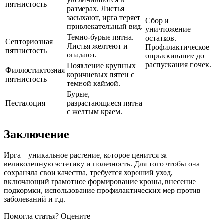
пятнистость
размерах. Листья
засыхают, ирга теряет
Сбор и
привлекательный вид.
уничтожение
Темно-бурые пятна.
остатков.
Септориозная
Листья желтеют и
Профилактическое
пятнистость
опадают.
опрыскивание до
распускания почек.
Появление крупных
Филлостиктозная
коричневых пятен с
пятнистость
темной каймой.
Бурые,
Песталоция
разрастающиеся пятна
с желтым краем.
Заключение
Ирга – уникальное растение, которое ценится за
великолепную эстетику и полезность. Для того чтобы она
сохраняла свои качества, требуется хороший уход,
включающий грамотное формирование кроны, внесение
подкормки, использование профилактических мер против
заболеваний и т.д.
Помогла статья? Оцените