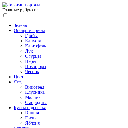
Главные рубрики:
Зелень
Овощи и грибы
Грибы
Капуста
Картофель
Лук
Огурцы
Перец
Помидоры
Чеснок
Цветы
Ягоды
Виноград
Клубника
Малина
Смородина
Кусты и деревья
Вишня
Груша
Яблоня