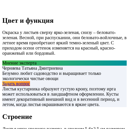
Цвет и функция
Окраска у листьев сверху ярко-зеленая, снизу – беловато-
зеленая. Весной, при распускании, они беловато-войлочные, в
летнее время приобретают яркий темно-зеленый цвет. С
приходом осени оттенок изменяется на красный, красно-
оранжевый или бордовый.
Мнение эксперта
Черняева Татьяна Дмитриевна
Безумно любит садоводство и выращивает только
экологически чистые овощи
Задать вопрос
Листья кустарника образуют густую крону, поэтому ирга
может использоваться в ландшафтном оформлении. Кусты
имеют декоративный внешний вид и в весенний период, и
летом, когда листья окрашиваются в яркие цвета.
Строение
Листья ирги среднего размера, в среднем 5-6х2,5 см размером.