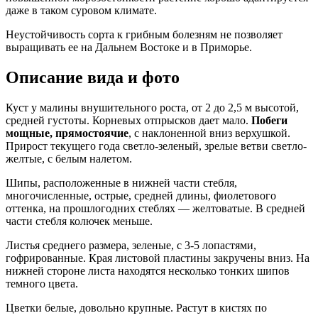
даже в таком суровом климате.
Неустойчивость сорта к грибным болезням не позволяет
выращивать ее на Дальнем Востоке и в Приморье.
Описание вида и фото
Куст у малины внушительного роста, от 2 до 2,5 м высотой,
средней густоты. Корневых отпрысков дает мало.
Побеги
мощные, прямостоячие
, с наклоненной вниз верхушкой.
Прирост текущего года светло-зеленый, зрелые ветви светло-
желтые, с белым налетом.
Шипы, расположенные в нижней части стебля,
многочисленные, острые, средней длины, фиолетового
оттенка, на прошлогодних стеблях — желтоватые. В средней
части стебля колючек меньше.
Листья среднего размера, зеленые, с 3-5 лопастями,
гофрированные. Края листовой пластины закручены вниз. На
нижней стороне листа находятся несколько тонких шипов
темного цвета.
Цветки белые, довольно крупные. Растут в кистях по