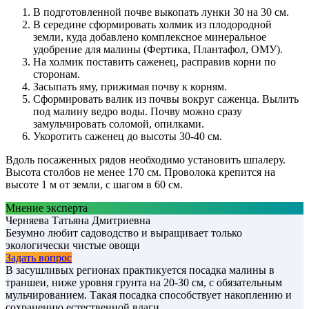
В подготовленной почве выкопать лунки 30 на 30 см.
В середине сформировать холмик из плодородной
земли, куда добавлено комплексное минеральное
удобрение для малины (Фертика, Плантафол, ОМУ).
На холмик поставить саженец, расправив корни по
сторонам.
Засыпать яму, прижимая почву к корням.
Сформировать валик из почвы вокруг саженца. Вылить
под малину ведро воды. Почву можно сразу
замульчировать соломой, опилками.
Укоротить саженец до высоты 30-40 см.
Вдоль посаженных рядов необходимо установить шпалеру.
Высота столбов не менее 170 см. Проволока крепится на
высоте 1 м от земли, с шагом в 60 см.
Мнение эксперта
Черняева Татьяна Дмитриевна
Безумно любит садоводство и выращивает только
экологически чистые овощи
Задать вопрос
В засушливых регионах практикуется посадка малины в
траншеи, ниже уровня грунта на 20-30 см, с обязательным
мульчированием. Такая посадка способствует накоплению и
сохранению естественной влаги.