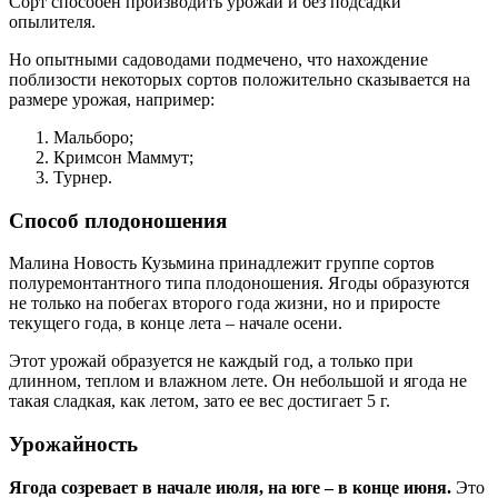
Сорт способен производить урожай и без подсадки
опылителя.
Но опытными садоводами подмечено, что нахождение
поблизости некоторых сортов положительно сказывается на
размере урожая, например:
Мальборо;
Кримсон Маммут;
Турнер.
Способ плодоношения
Малина Новость Кузьмина принадлежит группе сортов
полуремонтантного типа плодоношения. Ягоды образуются
не только на побегах второго года жизни, но и приросте
текущего года, в конце лета – начале осени.
Этот урожай образуется не каждый год, а только при
длинном, теплом и влажном лете. Он небольшой и ягода не
такая сладкая, как летом, зато ее вес достигает 5 г.
Урожайность
Ягода созревает в начале июля, на юге – в конце июня.
Это