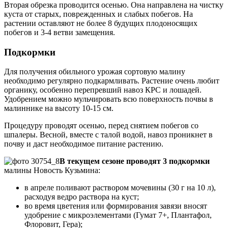
Вторая обрезка проводится осенью. Она направлена на чистку
куста от старых, поврежденных и слабых побегов. На
растении оставляют не более 8 будущих плодоносящих
побегов и 3-4 ветви замещения.
Подкормки
Для получения обильного урожая сортовую малину
необходимо регулярно подкармливать. Растение очень любит
органику, особенно перепревший навоз КРС и лошадей.
Удобрением можно мульчировать всю поверхность почвы в
малиннике на высоту 10-15 см.
Процедуру проводят осенью, перед снятием побегов со
шпалеры. Весной, вместе с талой водой, навоз проникнет в
почву и даст необходимое питание растению.
В текущем сезоне проводят 3 подкормки
малины Новость Кузьмина:
в апреле поливают раствором мочевины (30 г на 10 л),
расходуя ведро раствора на куст;
во время цветения или формирования завязи вносят
удобрение с микроэлементами (Гумат 7+, Плантафол,
Флоровит, Гера);