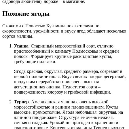
садовода любителя), дороже – в магазине.
Похожие ягоды
Схожими с Новостью Кузьмина показателями по
скороспелости, урожайности и вкусу ягод обладают несколько
сортов малины.
Усанка
. Старинный морозостойкий сорт, отлично
приспособленный к климату Подмосковья и средней
полосы. Формирует крупные раскидистые кусты,
требующие подвязки.
Ягода красная, округлая, среднего размера, созревает в
первой половине июля. Вкус свежих плодов десертный,
продуктам переработки присвоена высшая
дегустационная оценка. Недостаток сорта –
подверженность хлорозу и грибковой инфекции.
Турнер
. Американская малина с очень высокой
морозостойкостью и ранним плодоношением. Кусты
высокие, прямостоячие. Ягода небольшая, округлая, на
длинной плодоножке. Структура ее очень нежная,
сочная и сладкая. Урожай не пригоден к хранению и
транспортировке. Консервы из малины Турнер выходят