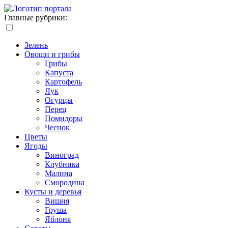
Главные рубрики:
Зелень
Овощи и грибы
Грибы
Капуста
Картофель
Лук
Огурцы
Перец
Помидоры
Чеснок
Цветы
Ягоды
Виноград
Клубника
Малина
Смородина
Кусты и деревья
Вишня
Груша
Яблоня