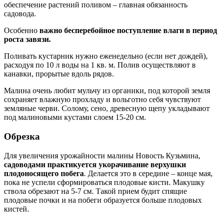
обеспечение растений поливом – главная обязанность
садовода.
Особенно
важно бесперебойное поступление влаги в период
роста завязи.
Поливать кустарник нужно еженедельно (если нет дождей),
расходуя по 10 л воды на 1 кв. м. Полив осуществляют в
канавки, прорытые вдоль рядов.
Малина очень любит мульчу из органики, под которой земля
сохраняет влажную прохладу и вольготно себя чувствуют
земляные черви. Солому, сено, древесную щепу укладывают
под малиновыми кустами слоем 15-20 см.
Обрезка
Для увеличения урожайности малины Новость Кузьмина,
садоводами практикуется укорачивание верхушки
плодоносящего побега
. Делается это в середине – конце мая,
пока не успели сформироваться плодовые кисти. Макушку
ствола обрезают на 5-7 см. Такой прием будит спящие
плодовые почки и на побеги образуется больше плодовых
кистей.