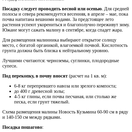
Посадку следует проводить весной или осенью
. Для средней
полосы и севера рекомендуется весенняя, в апреле – мае, пока
почва напитана вешними водами. За предстоящее лето
растения успеют укорениться и благополучно переживут зиму.
Южане могут сажать малину в сентябре, когда спадет жара.
Для размещения малинника выбирают открытое солнцу
место, с богатой органикой, влагоемкой почвой. Кислотность
грунта должна быть близка к нейтральному уровню.
Лучшими считаются: черноземы, суглинки, плодородные
супеси.
Под перекопку, в почву вносят
(расчет на 1 кв. м):
6-8 кг перепревшего навоза или зрелого компоста;
до 400 г древесной золы;
4-5 кг глины, если почва песчаная, или столько же
песка, если грунт тяжелый.
Схема размещения малины Новость Кузьмина 60-90 см в ряду
и 140-150 см между рядками.
Посадка пошагово
: