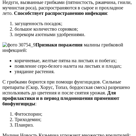
Недуги, вызванные грибками (пятнистость, ржавчина, гнили,
мучнистая роса), распространяются в сырое и прохладное
лето.
Способствует распространению инфекции
:
загущенность посадок;
большое количество сорняков;
перекорм азотными удобрениями.
Признаки поражения
малины грибковой
инфекцией:
коричневые, желтые пятна на листьях и побегах;
появление серо-белого налета на листьях и плодах;
увядание растения.
С грибками борются при помощи фунгицидов. Сильные
препараты (Скор, Хорус, Топаз, бордосская смесь) разрешено
использовать до цветения и после снятия урожая.
Для
профилактики и в период плодоношения применяют
биофунгициды
:
Фитоспорин;
Триходемин;
Планриз.
Малине Новость Кузьмина угрожают множество вредителей: