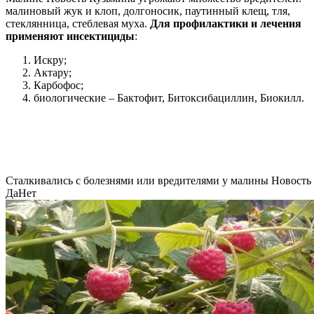
малиновый жук и клоп, долгоносик, паутинный клещ, тля,
стеклянница, стеблевая муха.
Для профилактики и лечения
применяют инсектициды
:
Искру;
Актару;
Карбофос;
биологические – Бактофит, Битоксибациллин, Биокилл.
Сталкивались с болезнями или вредителями у малины Новость
Да
Нет