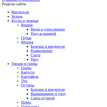
Разделы сайты
Вредители
Зелень
Кусты и деревья
Вишня
Виды и сорта вишни
Уход за вишней
Груша
Яблоня
Болезни и вредители
Размножение
Сорта
Уход
Овощи и грибы
Грибы
Капуста
Картофель
Лук
Огурцы
Болезни и вредители
Выращивание и уход
Сорта огурцов
Перец
Помидоры