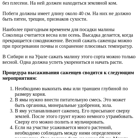
без плесени. На ней должен находиться земляной ком.
Побеги должны имеет длину около 40 см. На них не должно
быть пятен, трещин, признаков сухости.
Наиболее пригодным временем для посадки малины
Соколица считается весна или осень. Высадка делается, когда
прекращается сокодвижение. Весной сажать саженцы можно
при прогревании почвы и сохранение плюсовых температур.
В Сибири и на Урале сажать малину этого сорта можно только
весной. Одна должна успеть укорениться и начать расти.
Процедура высаживания саженцев сводится к следующим
мероприятиям
:
Необходимо выкопать ямы или траншеи глубиной по
размеру корня.
В ямы нужно внести питательную смесь. Это может
быть органика, минеральные удобрения, зола.
В яму устанавливают саженец. Его присыпают сверху
землей. После этого грунт нужно немного утрамбовать.
Сверху его можно полить и мульчировать.
Если на участке усаживается много растений,
необходимо соблюдать между ними определенное