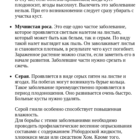
плодоносит, ягоды высохнут. Вылечить это заболевание
нельзя. При его возникновении следует сразу убирать с
участка куст.
Мучнистая роса
. Это еще одно частое заболевание,
которое проявляется светлым налетом на листьях,
который может быть как белым, так и серым. По виду
такой налет выглядит как пыль. Он заволакивает листья
и становится плотным, в результате чего куст погибнет.
Зараженное растение можно спасти, если заметить его в
начале развития. Заболевшие части нужно срезать и
сжечь.
Серая
. Проявляется в виде серых пятен на листве и
ягодах. На побегах могут возникнуть бурые кольца.
Такое заболевание преимущественно проявляется в
период плодоношения. Оно развивается очень быстро.
Больные кусты нужно удалять.
Серой гнили особенно способствует повышенная
влажность.
Для борьбы с этими заболеваниями необходимо
проводить профилактические весенние опрыскивания
составами с содержанием 3%бордоской жидкости,
хлорокиси меди или средством Хом. Кроме того,