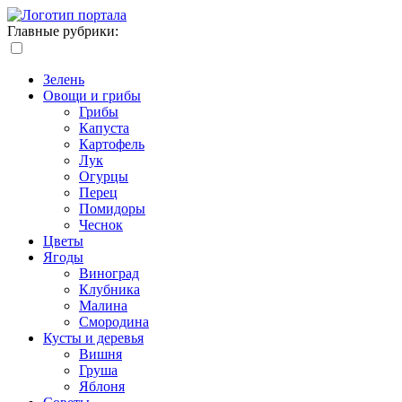
Главные рубрики:
Зелень
Овощи и грибы
Грибы
Капуста
Картофель
Лук
Огурцы
Перец
Помидоры
Чеснок
Цветы
Ягоды
Виноград
Клубника
Малина
Смородина
Кусты и деревья
Вишня
Груша
Яблоня