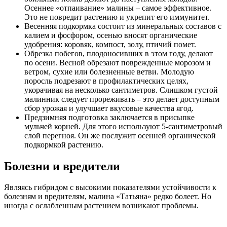
Осеннее «отпаивание» малины – самое эффективное.
Это не повредит растению и укрепит его иммунитет.
Весенняя подкормка состоит из минеральных составов с
калием и фосфором, осенью вносят органические
удобрения: коровяк, компост, золу, птичий помет.
Обрезка побегов, плодоносивших в этом году, делают
по осени. Весной обрезают поврежденные морозом и
ветром, сухие или болезненные ветви. Молодую
поросль подрезают в профилактических целях,
укорачивая на несколько сантиметров. Слишком густой
малинник следует прореживать – это делает доступным
сбор урожая и улучшает вкусовые качества ягод.
Предзимняя подготовка заключается в присыпке
мульчей корней. Для этого используют 5-сантиметровый
слой перегноя. Он же послужит осенней органической
подкормкой растению.
Болезни и вредители
Являясь гибридом с высокими показателями устойчивости к
болезням и вредителям, малина «Татьяна» редко болеет. Но
иногда с ослабленным растением возникают проблемы.