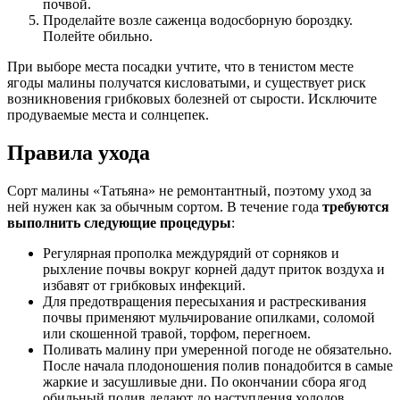
почвой.
Проделайте возле саженца водосборную бороздку.
Полейте обильно.
При выборе места посадки учтите, что в тенистом месте
ягоды малины получатся кисловатыми, и существует риск
возникновения грибковых болезней от сырости. Исключите
продуваемые места и солнцепек.
Правила ухода
Сорт малины «Татьяна» не ремонтантный, поэтому уход за
ней нужен как за обычным сортом. В течение года
требуются
выполнить следующие процедуры
:
Регулярная прополка междурядий от сорняков и
рыхление почвы вокруг корней дадут приток воздуха и
избавят от грибковых инфекций.
Для предотвращения пересыхания и растрескивания
почвы применяют мульчирование опилками, соломой
или скошенной травой, торфом, перегноем.
Поливать малину при умеренной погоде не обязательно.
После начала плодоношения полив понадобится в самые
жаркие и засушливые дни. По окончании сбора ягод
обильный полив делают до наступления холодов.