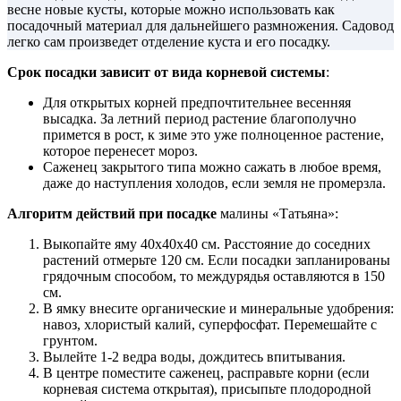
весне новые кусты, которые можно использовать как
посадочный материал для дальнейшего размножения. Садовод
легко сам произведет отделение куста и его посадку.
Срок посадки зависит от вида корневой системы
:
Для открытых корней предпочтительнее весенняя
высадка. За летний период растение благополучно
примется в рост, к зиме это уже полноценное растение,
которое перенесет мороз.
Саженец закрытого типа можно сажать в любое время,
даже до наступления холодов, если земля не промерзла.
Алгоритм действий при посадке
малины «Татьяна»:
Выкопайте яму 40х40х40 см. Расстояние до соседних
растений отмерьте 120 см. Если посадки запланированы
грядочным способом, то междурядья оставляются в 150
см.
В ямку внесите органические и минеральные удобрения:
навоз, хлористый калий, суперфосфат. Перемешайте с
грунтом.
Вылейте 1-2 ведра воды, дождитесь впитывания.
В центре поместите саженец, расправьте корни (если
корневая система открытая), присыпьте плодородной