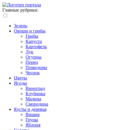
Главные рубрики:
Зелень
Овощи и грибы
Грибы
Капуста
Картофель
Лук
Огурцы
Перец
Помидоры
Чеснок
Цветы
Ягоды
Виноград
Клубника
Малина
Смородина
Кусты и деревья
Вишня
Груша
Яблоня