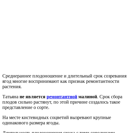
Среднераннее плодоношение и длительный срок созревания
ягод многие воспринимают как признак ремонтантности
растения.
Татьяна
не является
ремонтантной
малиной
. Срок сбора
плодов сильно растянут, по этой причине создалось такое
представление о сорте.
На месте кистевидных соцветий вызревают крупные
одинакового размера ягоды.
Длительность плодоношения схожа с теми сородичами,