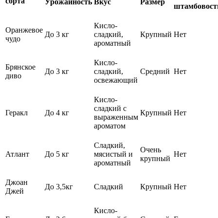
сорта
Урожайность
Вкус
Размер
штамбовост
Кисло-
Оранжевое
До 3 кг
сладкий,
Крупный
Нет
чудо
ароматный
Кисло-
Брянское
До 3 кг
сладкий,
Средний
Нет
диво
освежающий
Кисло-
сладкий с
Геракл
До 4 кг
Крупный
Нет
выраженным
ароматом
Сладкий,
Очень
Атлант
До 5 кг
мясистый и
Нет
крупный
ароматный
Джоан
До 3,5кг
Сладкий
Крупный
Нет
Джей
Кисло-