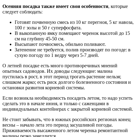
Осенняя посадка также имеет свои особенности
, которые
следует соблюдать:
Готовят почвенную смесь из 10 кг перегноя, 5 кг навоза,
100 г золы и 50 г суперфосфата.
В выкопанную ямку помещают черенок высотой до 15
см на глубину 45-50 см.
Высыпают почвосмесь, обильно поливают.
Затенение не требуется, полив производят по погоде: в
сухую погоду по 1 ведру через 5-7 дней.
О летней посадке есть много противоречивых мнений
опытных садоводов. Их доводы следующие: малина
пустилась в рост, в этот период трогать растение нельзя;
слишком жарко; есть риск долгого болезненного состояния и
остановки развития корневой системы.
Если возникла необходимость посадить летом, то надо успеть
сделать это в начале июня, и только с саженцами в
индивидуальных контейнерах с закрытой корневой системой.
Не стоит забывать, что в южных российских регионах конец
весны – начало лета это период засушливой погоды.
Приживаемость высаженного летом черенка ремонтантной
малины резко замедлится.