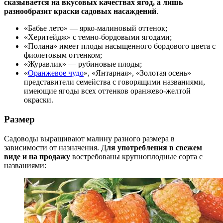
сказывается на вкусовых качествах ягод, а лишь
разнообразит краски садовых насаждений
.
«Бабье лето» — ярко-малиновый оттенок;
«Херитейдж» с темно-бордовыми ягодами;
«Полана» имеет плоды насыщенного бордового цвета с
фиолетовым оттенком;
«Журавлик» — рубиновые плоды;
«
Оранжевое чудо
», «Янтарная», «Золотая осень»
представители семейства с говорящими названиями,
имеющие ягоды всех оттенков оранжево-желтой
окраски.
Размер
Садоводы выращивают малину разного размера в
зависимости от назначения. Д
ля употребления в свежем
виде и на продажу
востребованы крупноплодные сорта с
названиями: