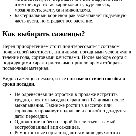
изнутри: кустистая карликовость, курчавость,
мозаичность, желтуха и микоплазма.
Бактериальный корневой рак захватывает подземную
часть куста, но страдает все растение.
Как выбирать саженцы?
Перед приобретением стоит поинтересоваться составом
почвы своей местности, типичными погодными условиями в
течение года, сортовыми качествами. После выбора сорта с
подходящими характеристиками пришло время отбирать
посадочный материал.
Видов саженцев немало, и все они
имеют свои способы и
сроки посадки
.
Не одревесневшие отростки в продаже встретить
трудно, срок их высадки ограничен 1-2 днями после
выкапывания. Такие же ростки в кассетах или
горшочках проживут подольше и спокойно дождутся
даты пересадки.
Однолетние побеги с корой без листьев – самый
востребованный вид саженцев.
Ремонтантные сорта продаются в виде двухлетних