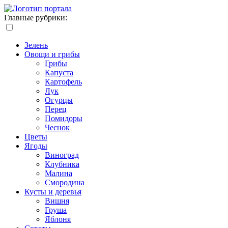
Главные рубрики:
Зелень
Овощи и грибы
Грибы
Капуста
Картофель
Лук
Огурцы
Перец
Помидоры
Чеснок
Цветы
Ягоды
Виноград
Клубника
Малина
Смородина
Кусты и деревья
Вишня
Груша
Яблоня