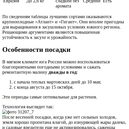
Евразия
До 2,6 кг
сладкий без
Средний
Есть
аромата
По сведениям таблицы лучшими сортами оказываются
крупноплодные «Атлант» и «Гигант». Они вполне пригодны
для выращивания в засушливых условиях южного региона.
Решающими аргументами являются повышенная
устойчивость к засухе и урожайность.
Особенности посадки
В мягком климате юга России можно воспользоваться
благоприятными погодными условиями и сажать
ремонтантную малину
дважды в год
:
с начала теплых мартовских дней до 10 мая;
с конца августа до 15 октября.
Эти периоды самые оптимальные для растения.
Технология выглядит так:
После весенней посадки, когда уже нет сильных холодов,
земля хорошо пропитана влагой, до изнуряющей жары далеко,
и садовые вредители еще не активизировались, саженцы