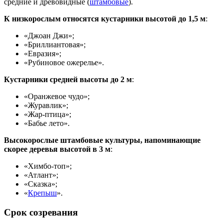
средние и древовидные (
штамбовые
).
К низкорослым относятся кустарники высотой до 1,5 м
:
«Джоан Джи»;
«Бриллиантовая»;
«Евразия»;
«Рубиновое ожерелье».
Кустарники средней высоты до 2 м
:
«Оранжевое чудо»;
«Журавлик»;
«Жар-птица»;
«Бабье лето».
Высокорослые штамбовые культуры, напоминающие
скорее деревья высотой в 3 м
:
«Химбо-топ»;
«Атлант»;
«Сказка»;
«
Крепыш
».
Срок созревания