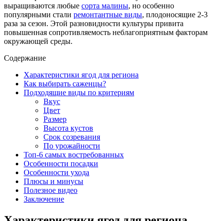
выращиваются любые
сорта малины
, но особенно
популярными стали
ремонтантные виды
, плодоносящие 2-3
раза за сезон. Этой разновидности культуры привита
повышенная сопротивляемость неблагоприятным факторам
окружающей среды.
Содержание
Характеристики ягод для региона
Как выбирать саженцы?
Подходящие виды по критериям
Вкус
Цвет
Размер
Высота кустов
Срок созревания
По урожайности
Топ-6 самых востребованных
Особенности посадки
Особенности ухода
Плюсы и минусы
Полезное видео
Заключение
Характеристики ягод для региона