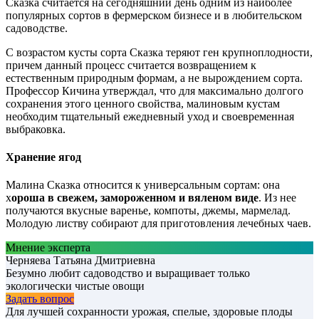
Сказка считается на сегодняшний день одним из наиболее
популярных сортов в фермерском бизнесе и в любительском
садоводстве.
С возрастом кусты сорта Сказка теряют ген крупноплодности,
причем данный процесс считается возвращением к
естественным природным формам, а не вырождением сорта.
Профессор Кичина утверждал, что для максимально долгого
сохранения этого ценного свойства, малиновым кустам
необходим тщательный ежедневный уход и своевременная
выбраковка.
Хранение ягод
Малина Сказка относится к универсальным сортам: она
х
ороша в свежем, замороженном и вяленом виде
. Из нее
получаются вкусные варенье, компоты, джемы, мармелад.
Молодую листву собирают для приготовления лечебных чаев.
Мнение эксперта
Черняева Татьяна Дмитриевна
Безумно любит садоводство и выращивает только
экологически чистые овощи
Задать вопрос
Для лучшей сохранности урожая, спелые, здоровые плоды