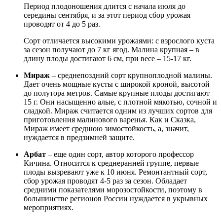
Период плодоношения длится с начала июля до
середины сентября, и за этот период сбор урожая
проводят от 4 до 5 раз.
Сорт отличается высокими урожаями: с взрослого куста
за сезон получают до 7 кг ягод. Малина крупная – в
длину плоды достигают 6 см, при весе – 15-17 кг.
Мираж
– среднепоздний сорт крупноплодной малины.
Дает очень мощные кусты с широкой кроной, высотой
до полутора метров. Самые крупные плоды достигают
15 г. Они насыщенно алые, с плотной мякотью, сочной и
сладкой. Мираж считается одним из лучших сортов для
приготовления малинового варенья. Как и Сказка,
Мираж имеет среднюю зимостойкость, а, значит,
нуждается в предзимней защите.
Арбат
– еще один сорт, автор которого профессор
Кичина. Относится к среднеранней группе, первые
плоды вызревают уже к 10 июня. Ремонтантный сорт,
сбор урожая проводят 4-5 раз за сезон. Обладает
средними показателями морозостойкости, поэтому в
большинстве регионов России нуждается в укрывных
мероприятиях.