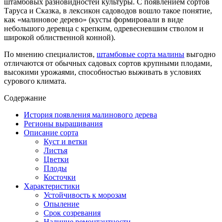
штамбовых разновидностей культуры. С появлением сортов
Таруса и Сказка, в лексикон садоводов вошло такое понятие,
как «малиновое дерево» (кусты формировали в виде
небольшого деревца с крепким, одревесневшим стволом и
широкой облиственной конной).
По мнению специалистов,
штамбовые сорта малины
выгодно
отличаются от обычных садовых сортов крупными плодами,
высокими урожаями, способностью выживать в условиях
сурового климата.
Содержание
История появления малинового дерева
Регионы выращивания
Описание сорта
Куст и ветки
Листья
Цветки
Плоды
Косточки
Характеристики
Устойчивость к морозам
Опыление
Срок созревания
Наличие ремонтантности