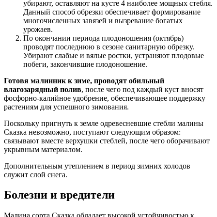
убирают, оставляют на кусте 4 наиболее мощных стебля.
Данный способ обрезки обеспечивает формирование
многочисленных завязей и вызревание богатых
урожаев.
По окончании периода плодоношения (октябрь)
проводят последнюю в сезоне санитарную обрезку.
Убирают слабые и вялые ростки, устраняют плодовые
побеги, закончившие плодоношение.
Готовя малинник к зиме, проводят обильный
влагозарядный полив
, после чего под каждый куст вносят
фосфорно-калийное удобрение, обеспечивающее поддержку
растениям для успешного зимования.
Поскольку пригнуть к земле одревесневшие стебли малины
Сказка невозможно, поступают следующим образом:
связывают вместе верхушки стеблей, после чего оборачивают
укрывным материалом.
Дополнительным утеплением в период зимних холодов
служит слой снега.
Болезни и вредители
Малина сорта Сказка обладает высокой устойчивостью к