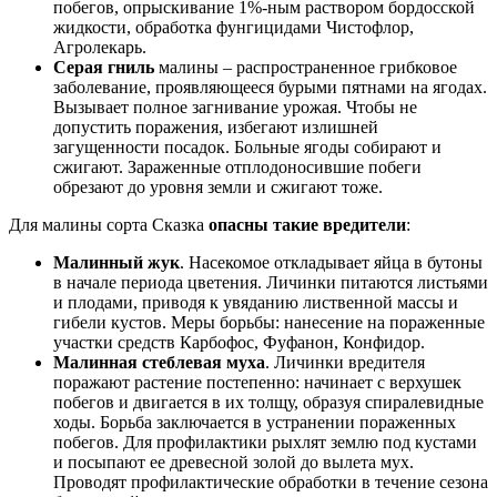
побегов, опрыскивание 1%-ным раствором бордосской
жидкости, обработка фунгицидами Чистофлор,
Агролекарь.
Серая гниль
малины – распространенное грибковое
заболевание, проявляющееся бурыми пятнами на ягодах.
Вызывает полное загнивание урожая. Чтобы не
допустить поражения, избегают излишней
загущенности посадок. Больные ягоды собирают и
сжигают. Зараженные отплодоносившие побеги
обрезают до уровня земли и сжигают тоже.
Для малины сорта Сказка
опасны такие вредители
:
Малинный жук
. Насекомое откладывает яйца в бутоны
в начале периода цветения. Личинки питаются листьями
и плодами, приводя к увяданию лиственной массы и
гибели кустов. Меры борьбы: нанесение на пораженные
участки средств Карбофос, Фуфанон, Конфидор.
Малинная стеблевая муха
. Личинки вредителя
поражают растение постепенно: начинает с верхушек
побегов и двигается в их толщу, образуя спиралевидные
ходы. Борьба заключается в устранении пораженных
побегов. Для профилактики рыхлят землю под кустами
и посыпают ее древесной золой до вылета мух.
Проводят профилактические обработки в течение сезона