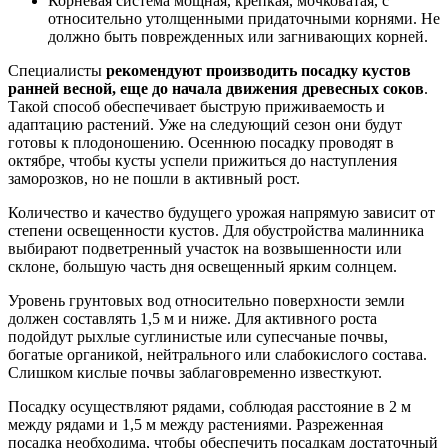
Корневая система мощная, крепкая, мочковатая, с
относительно утолщенными придаточными корнями. Не
должно быть поврежденных или загнивающих корней.
Специалисты
рекомендуют производить посадку кустов
ранней весной, еще до начала движения древесных соков
.
Такой способ обеспечивает быструю приживаемость и
адаптацию растений. Уже на следующий сезон они будут
готовы к плодоношению. Осеннюю посадку проводят в
октябре, чтобы кусты успели прижиться до наступления
заморозков, но не пошли в активный рост.
Количество и качество будущего урожая напрямую зависит от
степени освещенности кустов. Для обустройства малинника
выбирают подветренный участок на возвышенности или
склоне, большую часть дня освещенный ярким солнцем.
Уровень грунтовых вод относительно поверхности земли
должен составлять 1,5 м и ниже. Для активного роста
подойдут рыхлые суглинистые или супесчаные почвы,
богатые органикой, нейтрального или слабокислого состава.
Слишком кислые почвы заблаговременно известкуют.
Посадку осуществляют рядами, соблюдая расстояние в 2 м
между рядами и 1,5 м между растениями. Разреженная
посадка необходима, чтобы обеспечить посадкам достаточный