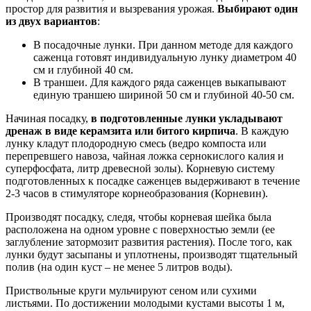
простор для развития и вызревания урожая.
Выбирают один
из двух вариантов
:
В посадочные лунки. При данном методе для каждого
саженца готовят индивидуальную лунку диаметром 40
см и глубиной 40 см.
В траншеи. Для каждого ряда саженцев выкапывают
единую траншею шириной 50 см и глубиной 40-50 см.
Начиная посадку,
в подготовленные лунки укладывают
дренаж в виде керамзита или битого кирпича
. В каждую
лунку кладут плодородную смесь (ведро компоста или
перепревшего навоза, чайная ложка сернокислого калия и
суперфосфата, литр древесной золы). Корневую систему
подготовленных к посадке саженцев выдерживают в течение
2-3 часов в стимуляторе корнеобразования (Корневин).
Производят посадку, следя, чтобы корневая шейка была
расположена на одном уровне с поверхностью земли (ее
заглубление затормозит развития растения). После того, как
лунки будут засыпаны и уплотнены, производят тщательный
полив (на один куст – не менее 5 литров воды).
Приствольные круги мульчируют сеном или сухими
листьями. По достижении молодыми кустами высоты 1 м,