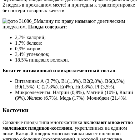
2 недель в прохладном месте) и пригодны к транспортировке
без потери товарных качеств.
Малину по праву называют диетическим
продуктом.
Плоды содержат
:
2,7% калорий;
1,7% белков;
0,9% жиров;
3,4% углеводов;
18,5% пищевых волокон.
Богат ее витаминный и микроэлементный состав
:
Витамины: А (3,7%), В1(1,3%), В2(2,8%), В6(3,5%),
В9(1,5%), С (27,8%), Е(4%), Н(3,8%), РР(3,5%).
Микроэлементы: Натрий (0,8%), Магний (10%), Калий
(9%), Железо (6,7%), Медь (17%), Молибден (21,4%).
Косточки
Сложные плоды типа многокостянка
включают множество
маленьких плодиков-костянок
, укрепленных на едином
ложе. Каждый плодик многокостянки имеет внешнюю
мягкую оболочку (околоплодник), в которой заключена