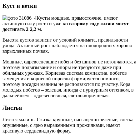
Куст и ветки
Кусты мощные, прямостоячие, имеют
активную силу роста и уже
ко второму году жизни могут
достигать 2-2,2 м
.
Высота кустов зависит от условий климата, правильности
ухода. Активный рост наблюдается на плодородных хорошо
взрыхленных почвах.
Мощные, одревесневшие побеги без шипов не истончаются, а
поэтому подвязывание и опоры не требуются даже при
обильных урожаях. Корневая система компактна, побегов
замещения и корневой поросли формируется немного,
поэтому посадки малины не расползаются по участку. Кора
молодых побегов – зеленая, иногда с пурпурным оттенком, в
дальнейшем – одревесневшая, светло-коричневая.
Листья
Листья малины Сказка крупные, насыщенно зеленые, слегка
опушенные, с ярко выраженными прожилками, имеют
красивую сердцевидную форму.