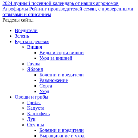
2024
лунный посевной календарь от наших агрономов
Агрофирмы
Рейтинг производителей семян, с проверенными
отзывами и описанием
Разделы сайты
Вредители
Зелень
Кусты и деревья
Вишня
Виды и сорта вишни
Уход за вишней
Груша
Яблоня
Болезни и вредители
Размножение
Сорта
Уход
Овощи и грибы
Грибы
Капуста
Картофель
Лук
Огурцы
Болезни и вредители
Выращивание и уход