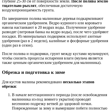
глубине 25-30 см от поверхности земли.
После полива землю
тщательно рыхлят
, обеспечивая достаточную
воздухопроницаемость грунта.
По завершении полива малиновые деревья подкармливают
органическим удобрением. Ведро куриного или коровьего
навоза настаивают в 20 ведрах воды. Полученное удобрение
разводят (литровая банка на ведро воды), после чего удобряют
посадки. Из минеральных подкормок используют азотные
удобрения (раз в 2 недели), калийные и фосфорные удобрения
(один раз в сезон).
После полива и подкормки, грунт между кустами мульчируют,
чтобы снизить процессы испарения влаги (мульча является
также ценным органическим удобрением для малинника).
Обрезка и подготовка к зиме
Для кустов малины рекомендовано
несколько этапов
обрезки
:
В начале вегетационного периода (после освобождения
малинника из-под зимнего укрытия) проводят
весеннюю подрезку ветвей до здоровой почки.
Поврежденные за зиму и вымерзшие побеги полностью