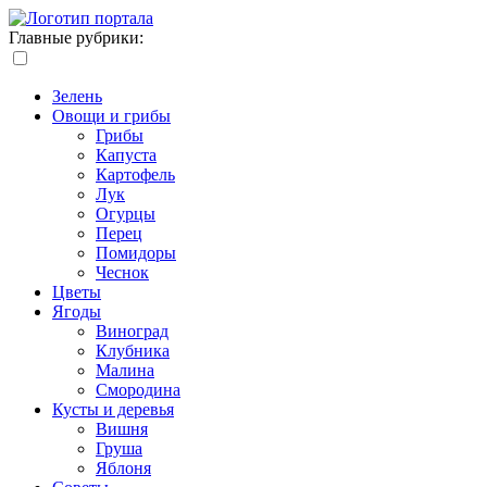
Главные рубрики:
Зелень
Овощи и грибы
Грибы
Капуста
Картофель
Лук
Огурцы
Перец
Помидоры
Чеснок
Цветы
Ягоды
Виноград
Клубника
Малина
Смородина
Кусты и деревья
Вишня
Груша
Яблоня