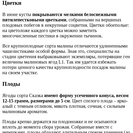
Цветки
В июне кусты
покрываются мелкими белоснежными
пятилепестковыми цветками
, собранными на вершинах
плодовых побегов в некрупные соцветия. Цветки обоеполые:
на цветоложе каждого цветка можно заметить
многочисленные пестики в окружении тычинок.
Все крупноплодные сорта малины отличаются удлиненными
чашелистиками особой формы. Зная это, специалисты на
стадии цветения выбраковывают экземпляры, потерявшие ген
величины малиновых ягод L1. Так им удается избежать
потери ценного качества крупноплодности посадок малины
на своем участке.
Плоды
Ягоды сорта Сказка
имеют форму усеченного конуса, весом
12-15 грамм, размерами до 5 см
. Цвет спелого плода – ярко-
алый с темным отливом, мякоть плотная, сочная, с сильным
малиновым ароматом.
Плоды крепко держатся на плодоножке и не осыпаются
вплоть до момента сбора урожая. Собранные вместе с
черешками, плоды обладают длительным сроком хранения (до