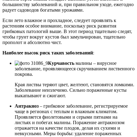
большинству заболеваний и, при правильном уходе, ежегодно
радует садоводов богатыми урожаями.
Если лето влажное и прохладное, следует проявлять к
растениям особое внимание, поскольку риск развития
грибковых патологий выше. В этот период тщательно следят,
чтобы грунт вокруг кустов был замульчирован, тщательно
прополот и абсолютно чист.
Наиболее высок риск таких заболеваний
:
Курчавость
малины – вирусное
заболевание, проявляющееся скручиванием лиственного
покрова.
Края листвы теряют цвет, желтеют, становятся ломкими.
Заболевание неизлечимо. Сильно пораженные кусты
выкапывают и сжигают.
Антракноз
– грибковое заболевание, регистрируемое
чаще в регионах с теплым и влажным климатом.
Проявляется фиолетовыми и серыми пятнами на
листьях и побегах малины. Поражение антракнозом
отражается на качестве плодов, делая их сухими и
невкусными. Меры борьбы: удаление пораженных