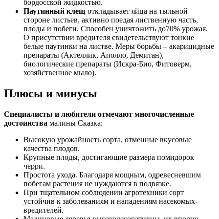
бордосской жидкостью.
Паутинный клещ
откладывает яйца на тыльной
стороне листьев, активно поедая лиственную часть,
плоды и побеги. Способен уничтожить до70% урожая.
О присутствии вредителя свидетельствуют тонкие
белые паутинки на листве. Меры борьбы – акарицидные
препараты (Актеллик, Аполло, Демитан),
биологические препараты (Искра-Био, Фитоверм,
хозяйственное мыло).
Плюсы и минусы
Специалисты и любители отмечают многочисленные
достоинства
малины Сказка:
Высокую урожайность сорта, отменные вкусовые
качества плодов.
Крупные плоды, достигающие размера помидорок
черри.
Простота ухода. Благодаря мощным, одревесневшим
побегам растения не нуждаются в подвязке.
При тщательном соблюдении агротехники сорт
устойчив к заболеваниям и нападениям насекомых-
вредителей.
Малиновые деревья высокодекоративны, их вполне