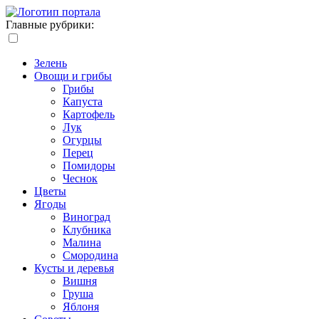
Главные рубрики:
Зелень
Овощи и грибы
Грибы
Капуста
Картофель
Лук
Огурцы
Перец
Помидоры
Чеснок
Цветы
Ягоды
Виноград
Клубника
Малина
Смородина
Кусты и деревья
Вишня
Груша
Яблоня