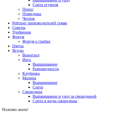
Выращивание и уход
Сорта огурцов
Перец
Помидоры
Чеснок
Рейтинг производителей семян
Советы
Удобрения
Форум
Форум о грибах
Цветы
Ягоды
Виноград
Ирга
Выращивание
Разновидности
Клубника
Малина
Выращивание
Сорта
Смородина
Выращивание и уход за смородиной
Сорта и виды смородины
Полезно знать!