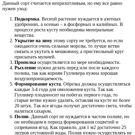
Данный сорт считается неприхотливым, но ему все равно
нужен уход:
Подкормка
. Весной растение нуждается в азотных
удобрениях, а осенью – в фосфорных и калийных. В
процессе роста кусту необходимы минеральные
вещества.
Укрытие на зиму
этому сорту не требуется, но если
ожидаются очень сильные морозы, то лучше ветви
связать и укутать в мешковину, а приствольный круг
присыпать мульчей.
Прополка
осуществляется по мере необходимости.
Рыхление
нужно делать перед или после каждого
полива, так как корням Гулливера нужна хорошая
воздухопроницаемость.
Формирование куста
. Обрезка должна осуществляться
каждые 3-4 года для омоложения куста. Так как
Гулливер плодоносит на побегах первого года, то
старые ветви нужно удалять, оставляя на кусте не более
20 штук. Так все ягоды получат достаточно света, чтобы
налиться сахаром.
Полив
. Данный сорт не нуждается в частом поливе, но
он необходим в период формирования соцветий и
созревания ягод. Как правило, для 1 м2 достаточно 25
литров отстоянной воды. Полив нужно осуществлять не