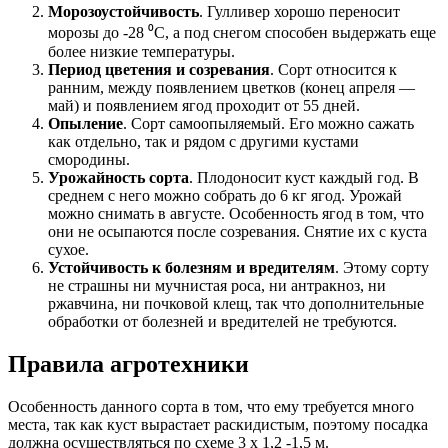
Морозоустойчивость
. Гулливер хорошо переносит
морозы до -28 ⁰С, а под снегом способен выдержать еще
более низкие температуры.
Период цветения и созревания
. Сорт относится к
ранним, между появлением цветков (конец апреля —
май) и появлением ягод проходит от 55 дней.
Опыление
. Сорт самоопыляемый. Его можно сажать
как отдельно, так и рядом с другими кустами
смородины.
Урожайность сорта
. Плодоносит куст каждый год. В
среднем с него можно собрать до 6 кг ягод. Урожай
можно снимать в августе. Особенность ягод в том, что
они не осыпаются после созревания. Снятие их с куста
сухое.
Устойчивость к болезням и вредителям
. Этому сорту
не страшны ни мучнистая роса, ни антракноз, ни
ржавчина, ни почковой клещ, так что дополнительные
обработки от болезней и вредителей не требуются.
Правила агротехники
Особенность данного сорта в том, что ему требуется много
места, так как куст вырастает раскидистым, поэтому посадка
должна осуществляться по схеме 3 х 1,2 -1,5 м.