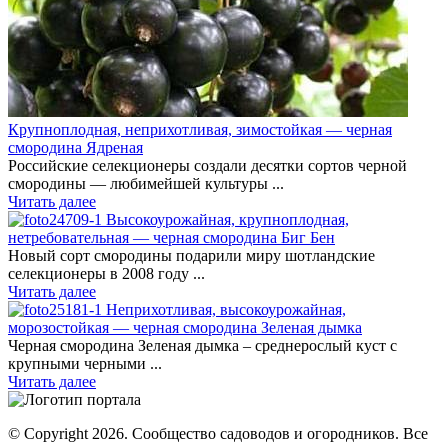
Крупноплодная, неприхотливая, зимостойкая — черная
смородина Ядреная
Российские селекционеры создали десятки сортов черной
смородины — любимейшей культуры ...
Читать далее
Высокоурожайная, крупноплодная,
нетребовательная — черная смородина Биг Бен
Новый сорт смородины подарили миру шотландские
селекционеры в 2008 году ...
Читать далее
Неприхотливая, высокоурожайная,
морозостойкая — черная смородина Зеленая дымка
Черная смородина Зеленая дымка – среднерослый куст с
крупными черными ...
Читать далее
© Copyright 2026. Cообщество садоводов и огородников. Все