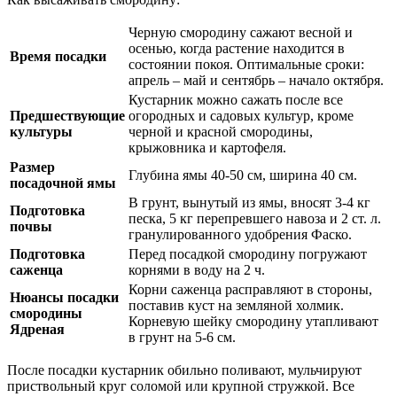
Черную смородину сажают весной и
осенью, когда растение находится в
Время посадки
состоянии покоя. Оптимальные сроки:
апрель – май и сентябрь – начало октября.
Кустарник можно сажать после все
Предшествующие
огородных и садовых культур, кроме
культуры
черной и красной смородины,
крыжовника и картофеля.
Размер
Глубина ямы 40-50 см, ширина 40 см.
посадочной ямы
В грунт, вынутый из ямы, вносят 3-4 кг
Подготовка
песка, 5 кг перепревшего навоза и 2 ст. л.
почвы
гранулированного удобрения Фаско.
Подготовка
Перед посадкой смородину погружают
саженца
корнями в воду на 2 ч.
Корни саженца расправляют в стороны,
Нюансы посадки
поставив куст на земляной холмик.
смородины
Корневую шейку смородину утапливают
Ядреная
в грунт на 5-6 см.
После посадки кустарник обильно поливают, мульчируют
приствольный круг соломой или крупной стружкой. Все