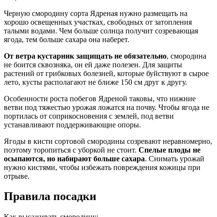
Черную смородину сорта Ядреная нужно размещать на
хорошо освещенных участках, свободных от затопления
талыми водами. Чем больше солнца получит созревающая
ягода, тем больше сахара она наберет.
От ветра кустарник защищать не обязательно
, смородина
не боится сквозняка, он ей даже полезен. Для защиты
растений от грибковых болезней, которые буйствуют в сырое
лето, кусты располагают не ближе 150 см друг к другу.
Особенности роста побегов Ядреной таковы, что нижние
ветви под тяжестью урожая ложатся на почву. Чтобы ягода не
портилась от соприкосновения с землей, под ветви
устанавливают поддерживающие опоры.
Ягоды в кисти сортовой смородины созревают неравномерно,
поэтому торопиться с уборкой не стоит.
Спелые плоды не
осыпаются, но набирают больше сахара
. Снимать урожай
нужно кистями, чтобы избежать повреждения кожицы при
отрыве.
Правила посадки
Как высаживать смородину: