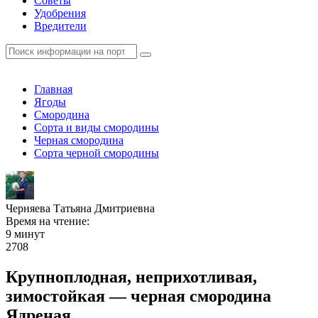
Советы
Удобрения
Вредители
Главная
Ягоды
Смородина
Сорта и виды смородины
Черная смородина
Сорта черной смородины
Черняева Татьяна Дмитриевна
Время на чтение:
9 минут
2708
Крупноплодная, неприхотливая,
зимостойкая — черная смородина
Ядреная