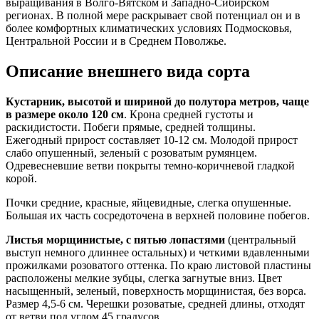
выращивания в Волго-Вятском и Западно-Сибирском
регионах. В полной мере раскрывает свой потенциал он и в
более комфортных климатических условиях Подмосковья,
Центральной России и в Среднем Поволжье.
Описание внешнего вида сорта
Кустарник, высотой и шириной до полутора метров, чаще
в размере около 120 см
. Крона средней густоты и
раскидистости. Побеги прямые, средней толщины.
Ежегодный прирост составляет 10-12 см. Молодой прирост
слабо опушенный, зеленый с розоватым румянцем.
Одревесневшие ветви покрыты темно-коричневой гладкой
корой.
Почки средние, красные, яйцевидные, слегка опушенные.
Большая их часть сосредоточена в верхней половине побегов.
Листья морщинистые, с пятью лопастями
(центральный
выступ немного длиннее остальных) и четкими вдавленными
прожилками розоватого оттенка. По краю листовой пластины
расположены мелкие зубцы, слегка загнутые вниз. Цвет
насыщенный, зеленый, поверхность морщинистая, без ворса.
Размер 4,5-6 см. Черешки розоватые, средней длины, отходят
от ветви под углом 45 градусов.