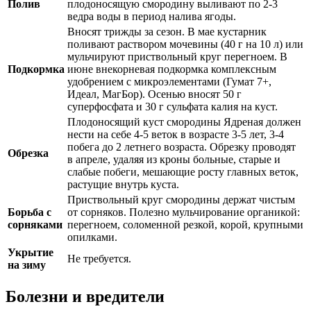
Полив
плодоносящую смородину выливают по 2-3
ведра воды в период налива ягоды.
Вносят трижды за сезон. В мае кустарник
поливают раствором мочевины (40 г на 10 л) или
мульчируют приствольный круг перегноем. В
Подкормка
июне внекорневая подкормка комплексным
удобрением с микроэлементами (Гумат 7+,
Идеал, МагБор). Осенью вносят 50 г
суперфосфата и 30 г сульфата калия на куст.
Плодоносящий куст смородины Ядреная должен
нести на себе 4-5 веток в возрасте 3-5 лет, 3-4
побега до 2 летнего возраста. Обрезку проводят
Обрезка
в апреле, удаляя из кроны больные, старые и
слабые побеги, мешающие росту главных веток,
растущие внутрь куста.
Приствольный круг смородины держат чистым
Борьба с
от сорняков. Полезно мульчирование органикой:
сорняками
перегноем, соломенной резкой, корой, крупными
опилками.
Укрытие
Не требуется.
на зиму
Болезни и вредители