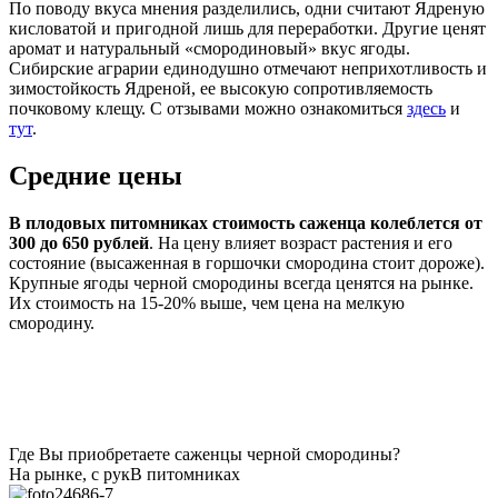
По поводу вкуса мнения разделились, одни считают Ядреную
кисловатой и пригодной лишь для переработки. Другие ценят
аромат и натуральный «смородиновый» вкус ягоды.
Сибирские аграрии единодушно отмечают неприхотливость и
зимостойкость Ядреной, ее высокую сопротивляемость
почковому клещу. С отзывами можно ознакомиться
здесь
и
тут
.
Средние цены
В плодовых питомниках стоимость саженца колеблется от
300 до 650 рублей
. На цену влияет возраст растения и его
состояние (высаженная в горшочки смородина стоит дороже).
Крупные ягоды черной смородины всегда ценятся на рынке.
Их стоимость на 15-20% выше, чем цена на мелкую
смородину.
Где Вы приобретаете саженцы черной смородины?
На рынке, с рук
В питомниках