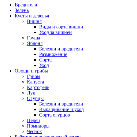
Вредители
Зелень
Кусты и деревья
Вишня
Виды и сорта вишни
Уход за вишней
Груша
Яблоня
Болезни и вредители
Размножение
Сорта
Уход
Овощи и грибы
Грибы
Капуста
Картофель
Лук
Огурцы
Болезни и вредители
Выращивание и уход
Сорта огурцов
Перец
Помидоры
Чеснок
Рейтинг производителей семян