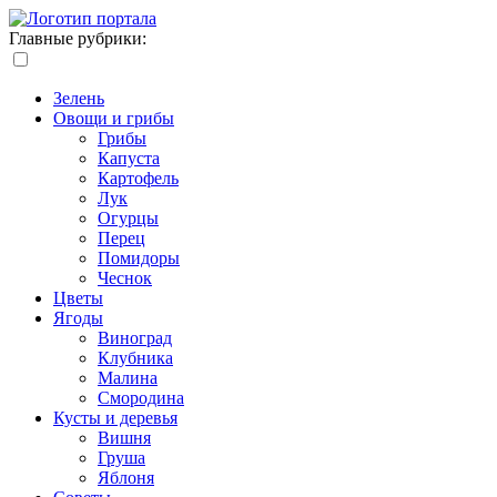
Главные рубрики:
Зелень
Овощи и грибы
Грибы
Капуста
Картофель
Лук
Огурцы
Перец
Помидоры
Чеснок
Цветы
Ягоды
Виноград
Клубника
Малина
Смородина
Кусты и деревья
Вишня
Груша
Яблоня