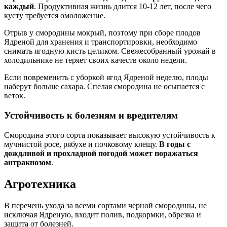
каждый
. Продуктивная жизнь длится 10-12 лет, после чего
кусту требуется омоложение.
Отрыв у смородины мокрый, поэтому при сборе плодов
Ядреной для хранения и транспортировки, необходимо
снимать ягодную кисть целиком. Свежесобранный урожай в
холодильнике не теряет своих качеств около недели.
Если повременить с уборкой ягод Ядреной неделю, плоды
наберут больше сахара. Спелая смородина не осыпается с
веток.
Устойчивость к болезням и вредителям
Смородина этого сорта показывает высокую устойчивость к
мучнистой росе, рябухе и почковому клещу.
В годы с
дождливой и прохладной погодой может поражаться
антракнозом
.
Агротехника
В перечень ухода за всеми сортами черной смородины, не
исключая Ядреную, входит полив, подкормки, обрезка и
защита от болезней.