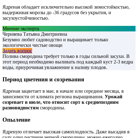
Ядреная обладает исключительно высокой зимостойкостью,
выдерживая морозы до -36 градусов без укрытия, и
засухоустойчивостью.
Мнение эксперта
Черняева Татьяна Дмитриевна
Безумно любит садоводство и выращивает только
экологически чистые овощи
Задать вопрос
Полива смородина требует только в годы сильной засухи. В
этот период необходимо выливать под каждый куст 2-3 ведра
воды, приурочивая увлажнение к наливу плодов.
Период цветения и созревания
Ядреная зацветает в мае, в начале или середине месяца, в
зависимости от климата региона выращивания.
Урожай
созревает в июле, что относит сорт к среднепоздним
разновидностям
смородины.
Опыление
Ядреную отличает высокая самоплодность. Даже высадив в
саду одно растение черной смородины, можно ежегодно