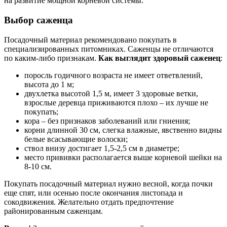
на развитие мощной корневой системы.
Выбор саженца
Посадочный материал рекомендовано покупать в
специализированных питомниках. Саженцы не отличаются
по каким-либо признакам.
Как выглядит здоровый саженец
:
поросль годичного возраста не имеет ответвлений,
высота до 1 м;
двухлетка высотой 1,5 м, имеет 3 здоровые ветки,
взрослые деревца приживаются плохо – их лучше не
покупать;
кора – без признаков заболеваний или гниения;
корни длинной 30 см, слегка влажные, явственно видны
белые всасывающие волоски;
ствол внизу достигает 1,5-2,5 см в диаметре;
место прививки располагается выше корневой шейки на
8-10 см.
Покупать посадочный материал нужно весной, когда почки
еще спят, или осенью после окончания листопада и
сокодвижения. Желательно отдать предпочтение
районированным саженцам.