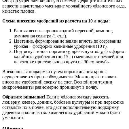
Фосфор укрепляет корневую систему. Дефицит питательных
веществ значительно уменьшит урожайность яблоневого сада,
качество плодов.
Схема внесения удобрений из расчета на 10 л воды
:
Ранняя весна – прошлогодний перегной, компост,
аммиачная селитра (1 ст.л).
Цветение, формирование завязи вплоть до созревания
урожая – фосфорно-калийные удобрения (10 г).
Под зиму – вносят органику, древесную золу, фосфорно-
калийные удобрения (по 15 г) смешивают с землей при
перекопке приствольного круга на 30 см вглубь.
Внекорневая подкормка путем опрыскивания кроны
осуществляется при необходимости. Можно практиковать
внесение удобрений сверху на снег. Весной при таянии
микроэлементы равномерно проникнут в почву.
Обратите внимание
! Если в яблоневом саду рассеять
люцерну, клевер, донник, бобовые культуры и при перекопке
оставлять их в почве, это даст дополнительную подкормку
деревьям и количество химических удобрений можно будет
уменьшить.
Обрезка