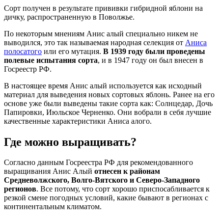
Сорт получен в результате прививки гибридной яблони на
дичку, распространенную в Поволжье.
По некоторым мнениям Анис алый специально никем не
выводился, это так называемая народная селекция от
Аниса
полосатого
или его мутация.
В 1939 году были проведены
полевые испытания сорта
, и в 1947 году он был внесен в
Госреестр РФ.
В настоящее время Анис алый используется как исходный
материал для выведения новых сортовых яблонь. Ранее на его
основе уже были выведены такие сорта как: Солнцедар, Дочь
Папировки, Июльское Черненко. Они вобрали в себя лучшие
качественные характеристики Аниса алого.
Где можно выращивать?
Согласно данным Госреестра РФ для рекомендованного
выращивания Анис Алый
отнесен к районам
Средневолжского, Волго-Вятского и Северо-Западного
регионов
. Все потому, что сорт хорошо приспосабливается к
резкой смене погодных условий, какие бывают в регионах с
континентальным климатом.