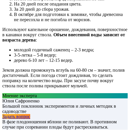
На 20 дней после опадания цвета.
За 20 дней до сбора урожая.
В октябре для подготовки к зимовке, чтобы древесина
не пересохла и не погибла от морозов.
Используют капельное орошение, дождевания, поверхностное
в канавки вокруг ствола.
Объем внесенной воды зависит от
возраста дерева
:
молодой годичный саженец – 2-3 ведра;
3-5-летка – 5-8 ведер;
дерево 6-10 лет – 12-15 ведер.
Земля должна промокнуть вглубь на 60-80 см – значит, полив
достаточный. Если погода стоит дождливая, то сделать
поправку на количество воды. При засухе почву вокруг
ствола после полива прикрывают мульчей.
Мнение эксперта
Юлия Сафроненко
Большой поклонник экспериментов и личных методик в
садоводстве
Задать вопрос
В фазе плодоношения яблони не поливают. В противном
случае при созревании плоды будут растрескиваться.