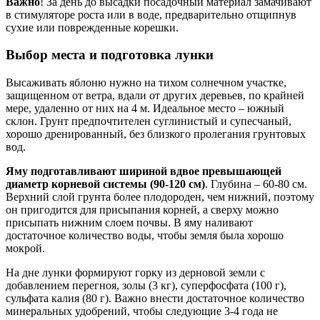
Важно
! За день до высадки посадочный материал замачивают
в стимуляторе роста или в воде, предварительно отщипнув
сухие или поврежденные корешки.
Выбор места и подготовка лунки
Высаживать яблоню нужно на тихом солнечном участке,
защищенном от ветра, вдали от других деревьев, по крайней
мере, удаленно от них на 4 м. Идеальное место – южный
склон. Грунт предпочтителен суглинистый и супесчаный,
хорошо дренированный, без близкого пролегания грунтовых
вод.
Яму подготавливают шириной вдвое превышающей
диаметр корневой системы (90-120 см)
. Глубина – 60-80 см.
Верхний слой грунта более плодороден, чем нижний, поэтому
он пригодится для присыпания корней, а сверху можно
присыпать нижним слоем почвы. В яму наливают
достаточное количество воды, чтобы земля была хорошо
мокрой.
На дне лунки формируют горку из дерновой земли с
добавлением перегноя, золы (3 кг), суперфосфата (100 г),
сульфата калия (80 г). Важно внести достаточное количество
минеральных удобрений, чтобы следующие 3-4 года не