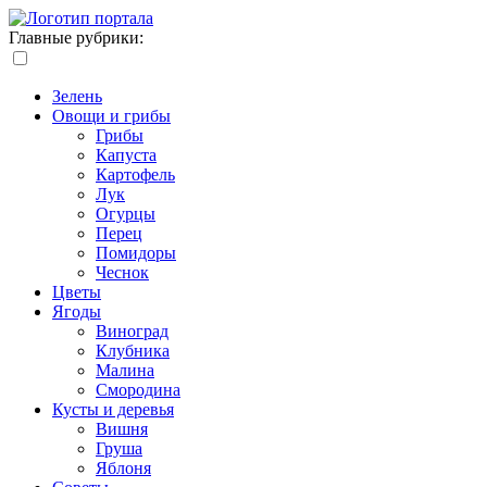
Главные рубрики:
Зелень
Овощи и грибы
Грибы
Капуста
Картофель
Лук
Огурцы
Перец
Помидоры
Чеснок
Цветы
Ягоды
Виноград
Клубника
Малина
Смородина
Кусты и деревья
Вишня
Груша
Яблоня