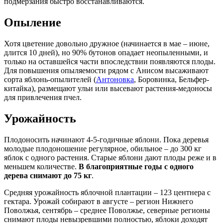
подмерзания быстро восстанавливаются.
Опыление
Хотя цветение довольно дружное (начинается в мае – июне,
длится 10 дней), но 90% бутонов опадает неопыленными, и
только на оставшейся части впоследствии появляются плоды.
Для повышения опыляемости рядом с Анисом высаживают
сорта яблонь-опылителей (
Антоновка
, Боровинка, Бельфер-
китайка), размещают ульи или высевают растения-медоносы
для привлечения пчел.
Урожайность
Плодоносить начинают 4-5-годичные яблони. Пока деревья
молодые плодоношение регулярное, обильное – до 300 кг
яблок с одного растения. Старые яблони дают плоды реже и в
меньшем количестве.
В благоприятные годы с одного
дерева снимают до 75 кг
.
Средняя урожайность яблочной плантации – 123 центнера с
гектара. Урожай собирают в августе – регион Нижнего
Поволжья, сентябрь – среднее Поволжье, северные регионы
снимают плоды невызревшими полностью, яблоки доходят