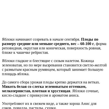
Яблоки начинают созревать в начале сентября.
Плоды по
размеру средние или меньше среднего, вес – 60-100 г
, форма
реповидная, округлая или коническая, поверхность ровная,
ближе к чашечке ребристая.
Яблоки гладкие и блестящие с сизым налетом. Кожица
зеленоватая, но по мере вызревания становится светло-желтой
с размытым красным румянцем, который занимает большую
площадь яблока.
До самого сбора урожая плоды крепко держатся на ветках.
Мякоть белая со слегка зеленоватым оттенком,
мелкозернистая, плотная и хрустящая
. Яблоки сочные,
кисло-сладкие с привкусом и ароматом аниса.
Употребляют их в свежем виде, а также хорош Анис для
соков, повидла, пастилы, сушки.