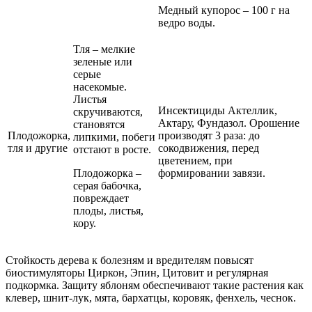
Медный купорос – 100 г на
ведро воды.
Тля – мелкие
зеленые или
серые
насекомые.
Листья
Инсектициды Актеллик,
скручиваются,
Актару, Фундазол. Орошение
становятся
Плодожорка,
производят 3 раза: до
липкими, побеги
тля и другие
сокодвижения, перед
отстают в росте.
цветением, при
Плодожорка –
формировании завязи.
серая бабочка,
повреждает
плоды, листья,
кору.
Стойкость дерева к болезням и вредителям повысят
биостимуляторы Циркон, Эпин, Цитовит и регулярная
подкормка. Защиту яблоням обеспечивают такие растения как
клевер, шнит-лук, мята, бархатцы, коровяк, фенхель, чеснок.