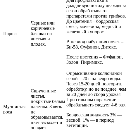
Для профилактики в
дождливую погоду дважды за
сезон обрабатывают
препаратами против грибков.
До цветения – бордосская
Черные или
смесь, мочевина, медный и
коричневые
железный купорос.
Парша
бляшки на
листьях и
В период набухания почек –
плодах.
Би-58, Фуфанон, Дитокс.
После цветения – Фуфанон,
Золон, Пиримикс.
Опрыскивание коллоидной
серой – 20 г на ведро воды.
Через 15-20 дней повторить
обработку, но не позднее, чем
Скрученные
за 20 дней до сбора урожая.
листья,
При сильном поражение
покрытые белым
обрабатывать следует 4-6 раз.
Мучнистая
налетом. Завязь
роса
не
Бордосская жидкость 3% —
образовывается,
весной, 1% — в период
цвет засыхает и
вегетации.
опадает.