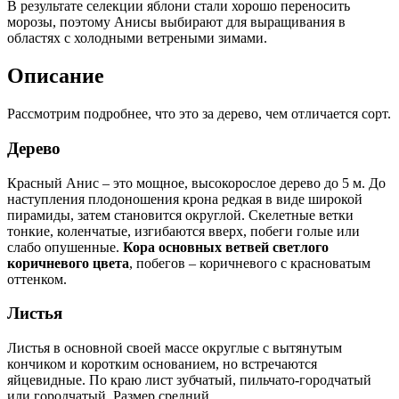
В результате селекции яблони стали хорошо переносить
морозы, поэтому Анисы выбирают для выращивания в
областях с холодными ветреными зимами.
Описание
Рассмотрим подробнее, что это за дерево, чем отличается сорт.
Дерево
Красный Анис – это мощное, высокорослое дерево до 5 м. До
наступления плодоношения крона редкая в виде широкой
пирамиды, затем становится округлой. Скелетные ветки
тонкие, коленчатые, изгибаются вверх, побеги голые или
слабо опушенные.
Кора основных ветвей светлого
коричневого цвета
, побегов – коричневого с красноватым
оттенком.
Листья
Листья в основной своей массе округлые с вытянутым
кончиком и коротким основанием, но встречаются
яйцевидные. По краю лист зубчатый, пильчато-городчатый
или городчатый. Размер средний.