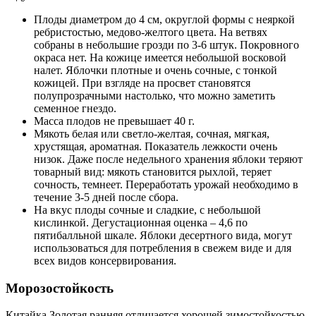
Плоды диаметром до 4 см, округлой формы с неяркой
ребристостью, медово-желтого цвета. На ветвях
собраны в небольшие грозди по 3-6 штук. Покровного
окраса нет. На кожице имеется небольшой восковой
налет. Яблочки плотные и очень сочные, с тонкой
кожицей. При взгляде на просвет становятся
полупрозрачными настолько, что можно заметить
семенное гнездо.
Масса плодов не превышает 40 г.
Мякоть белая или светло-желтая, сочная, мягкая,
хрустящая, ароматная. Показатель лежкости очень
низок. Даже после недельного хранения яблоки теряют
товарный вид: мякоть становится рыхлой, теряет
сочность, темнеет. Переработать урожай необходимо в
течение 3-5 дней после сбора.
На вкус плоды сочные и сладкие, с небольшой
кислинкой. Дегустационная оценка – 4,6 по
пятибалльной шкале. Яблоки десертного вида, могут
использоваться для потребления в свежем виде и для
всех видов консервирования.
Морозостойкость
Китайка Золотая ранняя отличается хорошей зимостойкостью.