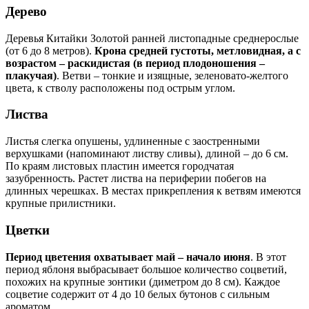
Дерево
Деревья Китайки Золотой ранней листопадные среднерослые
(от 6 до 8 метров).
Крона средней густоты, метловидная, а с
возрастом – раскидистая (в период плодоношения –
плакучая)
. Ветви – тонкие и изящные, зеленовато-желтого
цвета, к стволу расположены под острым углом.
Листва
Листья слегка опушены, удлиненные с заостренными
верхушками (напоминают листву сливы), длиной – до 6 см.
По краям листовых пластин имеется городчатая
зазубренность. Растет листва на периферии побегов на
длинных черешках. В местах прикрепления к ветвям имеются
крупные прилистники.
Цветки
Период цветения охватывает май – начало июня
. В этот
период яблоня выбрасывает большое количество соцветий,
похожих на крупные зонтики (диметром до 8 см). Каждое
соцветие содержит от 4 до 10 белых бутонов с сильным
ароматом.