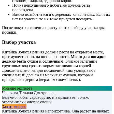
стволом, гладкой, здоровой корой.
Почка верхушечного побега не должна быть
повреждена.
Важно позаботиться и о деревцах- опылителях. Если их
нет на участке, то их тоже придется посадить.
После покупки саженца приступают к выбору участка для
посадки.
Выбор участка
Китайка Золотая ранняя должна расти на открытом месте,
преимущественно, на возвышенности.
Место для посадки
должно быть сухим и солнечным
. Близкое залегание
грунтовых вод грозит скорым загниванием корней.
Дополнительно, на дно посадочной ямы укладывают
специальный дренаж из мелких камушков, который
прикрывают дерном (верхним слоем почвы).
Мнение эксперта
Черняева Татьяна Дмитриевна
Безумно любит садоводство и выращивает только
экологически чистые овощи
Задать вопрос
Китайка Золотая ранняя неприхотлива. Она растет на любых