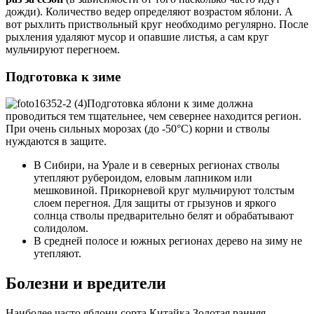
дожди). Количество ведер определяют возрастом яблони. А
вот рыхлить приствольный круг необходимо регулярно. После
рыхления удаляют мусор и опавшие листья, а сам круг
мульчируют перегноем.
Подготовка к зиме
Подготовка яблони к зиме должна
проводиться тем тщательнее, чем севернее находится регион.
При очень сильных морозах (до -50°С) корни и стволы
нуждаются в защите.
В Сибири, на Урале и в северных регионах стволы
утепляют рубероидом, еловым лапником или
мешковиной. Прикорневой круг мульчируют толстым
слоем перегноя. Для защиты от грызунов и яркого
солнца стволы предварительно белят и обрабатывают
солидолом.
В средней полосе и южных регионах дерево на зиму не
утепляют.
Болезни и вредители
Наиболее часто яблони сорта Китайка Золотая ранняя