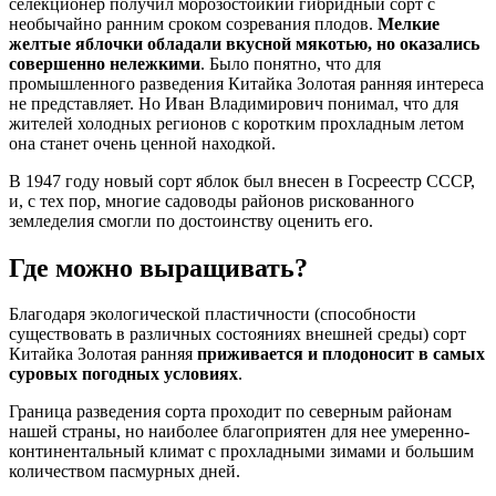
селекционер получил морозостойкий гибридный сорт с
необычайно ранним сроком созревания плодов.
Мелкие
желтые яблочки обладали вкусной мякотью, но оказались
совершенно нележкими
. Было понятно, что для
промышленного разведения Китайка Золотая ранняя интереса
не представляет. Но Иван Владимирович понимал, что для
жителей холодных регионов с коротким прохладным летом
она станет очень ценной находкой.
В 1947 году новый сорт яблок был внесен в Госреестр СССР,
и, с тех пор, многие садоводы районов рискованного
земледелия смогли по достоинству оценить его.
Где можно выращивать?
Благодаря экологической пластичности (способности
существовать в различных состояниях внешней среды) сорт
Китайка Золотая ранняя
приживается и плодоносит в самых
суровых погодных условиях
.
Граница разведения сорта проходит по северным районам
нашей страны, но наиболее благоприятен для нее умеренно-
континентальный климат с прохладными зимами и большим
количеством пасмурных дней.