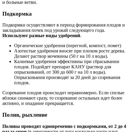
и больные ветви.
Подкормка
Подкормки осуществляют в период формирования плодов и
закладывания почек под урожай следующего года.
Используют разные виды удобрений
.
Органические удобрения (перегной, компост, помет)
Азотистые удобрения вносят при плохом росте дерева.
Делают раствор мочевины (50 г на 10 л воды).
Калиевые удобрения эффективны при сбрасывании
плодов. Подойдет препарат КАНУ (раствор для
опрыскиваний, от 300 до 600 г на 10 л воды).
Опрыскивания производят за 20 дней до созревания
плодов.
Созревание плодов происходит неравномерно. Если спелые
яблоки снимают сразу, то созревание остальных идет более
активно, и опадание прекращается.
Полив, рыхление
Поливы проводят одновременно с подкормками, от 2 до 4
раз за сезон
(в зависимости от того насколько часто идут