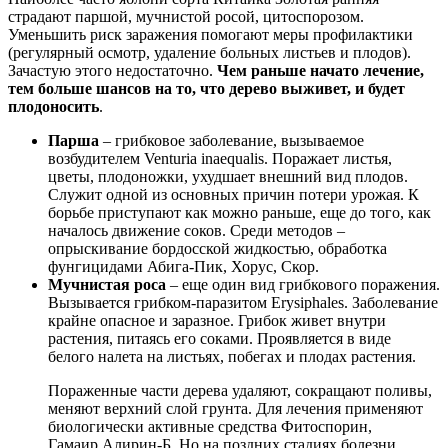
страдают паршой, мучнистой росой, цитоспорозом.
Уменьшить риск заражения помогают меры профилактики
(регулярный осмотр, удаление больных листьев и плодов).
Зачастую этого недостаточно.
Чем раньше начато лечение,
тем больше шансов на то, что дерево выживет, и будет
плодоносить
.
Парша
– грибковое заболевание, вызываемое
возбудителем Venturia inaequalis. Поражает листья,
цветы, плодоножки, ухудшает внешний вид плодов.
Служит одной из основных причин потери урожая. К
борьбе приступают как можно раньше, еще до того, как
началось движение соков. Среди методов –
опрыскивание бордосской жидкостью, обработка
фунгицидами Абига-Пик, Хорус, Скор.
Мучнистая роса
– еще один вид грибкового поражения.
Вызывается грибком-паразитом Erysiphales. Заболевание
крайне опасное и заразное. Грибок живет внутри
растения, питаясь его соками. Проявляется в виде
белого налета на листьях, побегах и плодах растения.
Пораженные части дерева удаляют, сокращают поливы,
меняют верхний слой грунта. Для лечения применяют
биологически активные средства Фитоспорин,
Гамаир,Алирин-Б. Но на поздних стадиях болезни