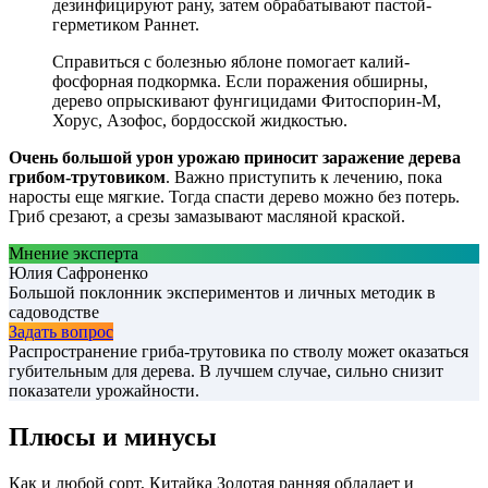
дезинфицируют рану, затем обрабатывают пастой-
герметиком Раннет.
Справиться с болезнью яблоне помогает калий-
фосфорная подкормка. Если поражения обширны,
дерево опрыскивают фунгицидами Фитоспорин-М,
Хорус, Азофос, бордосской жидкостью.
Очень большой урон урожаю приносит заражение дерева
грибом-трутовиком
. Важно приступить к лечению, пока
наросты еще мягкие. Тогда спасти дерево можно без потерь.
Гриб срезают, а срезы замазывают масляной краской.
Мнение эксперта
Юлия Сафроненко
Большой поклонник экспериментов и личных методик в
садоводстве
Задать вопрос
Распространение гриба-трутовика по стволу может оказаться
губительным для дерева. В лучшем случае, сильно снизит
показатели урожайности.
Плюсы и минусы
Как и любой сорт, Китайка Золотая ранняя обладает и