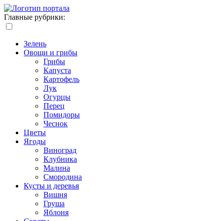
Главные рубрики:
Зелень
Овощи и грибы
Грибы
Капуста
Картофель
Лук
Огурцы
Перец
Помидоры
Чеснок
Цветы
Ягоды
Виноград
Клубника
Малина
Смородина
Кусты и деревья
Вишня
Груша
Яблоня