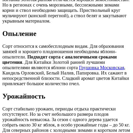
Но в регионах с очень морозными, бесснежными зимами
корни и ствол необходимо защищать. Приствольный круг
мульчируют (конский перегной), а ствол белят и закутывают
укрывным материалом.
Опыление
Сорт относится к самобесплодным видам. Для образования
завязей и хорошего плодоношения необходимы яблони-
опылители.
Подходят сорта с аналогичными сроками
цветения
. Для Китайки Золотой ранней лучшими
опылителями являются яблони сорта
Грушовка Московская
,
Кандиль Орловский, Белый Налив, Папировка. Их сажают в
непосредственной близости. Сладкий аромат цветов Китайки
привлекает большое количество пчел.
Урожайность
Сорт стабильно урожаен, периоды отдыха практически
отсутствуют. Но за счет небольшого размера плодов
урожайность невысока. За сезон с одного дерева удается
собрать около 30 кг яблок, в особо урожайные годы – до 50 кг.
Для северных районов с холодными зимами и коротким летом