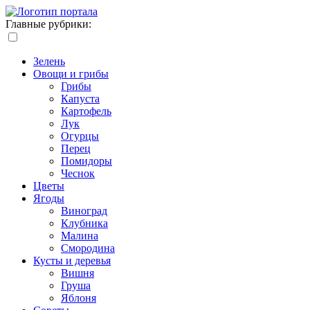
Главные рубрики:
Зелень
Овощи и грибы
Грибы
Капуста
Картофель
Лук
Огурцы
Перец
Помидоры
Чеснок
Цветы
Ягоды
Виноград
Клубника
Малина
Смородина
Кусты и деревья
Вишня
Груша
Яблоня