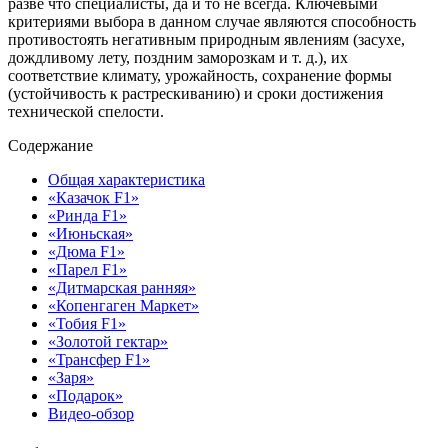
разве что специалисты, да и то не всегда. Ключевыми
критериями выбора в данном случае являются способность
противостоять негативным природным явлениям (засухе,
дождливому лету, поздним заморозкам и т. д.), их
соответствие климату, урожайность, сохранение формы
(устойчивость к растрескиванию) и сроки достижения
технической спелости.
Содержание
Общая характеристика
«Казачок F1»
«Ринда F1»
«Июньская»
«Дюма F1»
«Парел F1»
«Дитмарская ранняя»
«Копенгаген Маркет»
«Тобия F1»
«Золотой гектар»
«Трансфер F1»
«Заря»
«Подарок»
Видео-обзор