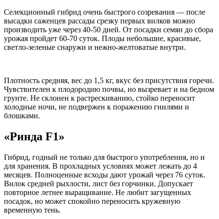
Селекционный гибрид очень быстрого созревания — после
высадки саженцев рассады срезку первых вилков можно
производить уже через 40-50 дней. От посадки семян до сбора
урожая пройдет 60-70 суток. Плоды небольшие, красивые,
светло-зеленые снаружи и нежно-желтоватые внутри.
Плотность средняя, вес до 1,5 кг, вкус без присутствия горечи.
Чувствителен к плодородию почвы, но вызревает и на бедном
грунте. Не склонен к растрескиванию, стойко переносит
холодные ночи, не подвержен к поражению гнилями и
блошками.
«Ринда F1»
Гибрид, годный не только для быстрого употребления, но и
для хранения. В прохладных условиях может лежать до 4
месяцев. Полноценные всходы дают урожай через 76 суток.
Вилок средней рыхлости, лист без горчинки. Допускает
повторное летнее выращивание. Не любит загущенных
посадок, но может спокойно переносить кружевную
временную тень.