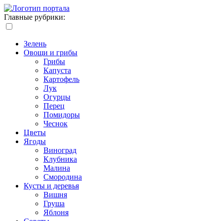
Главные рубрики:
Зелень
Овощи и грибы
Грибы
Капуста
Картофель
Лук
Огурцы
Перец
Помидоры
Чеснок
Цветы
Ягоды
Виноград
Клубника
Малина
Смородина
Кусты и деревья
Вишня
Груша
Яблоня