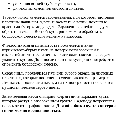
усыхания ветвей (туберкуляриоза);
филлостиктозной пятнистости листьев.
Туберкуляриоз является заболеванием, при котором листовые
пластины начинают буреть и засыхать, а ветки, покрытые
красными бугорками, увядать. Зараженные стебли следует
обрезать и сжечь. Весной кустарник можно обработать
бордоcской смесью или медным купоросом.
Филлостиктозная пятнистость проявляется в виде
коричневато-бурых пятен на поверхности засохшей и
отмершей листвы. Зараженные листовые пластины следует
удалить с кустов. До и после цветения кустарник потребуется
опрыскать бордосcкой смесью.
Серая гниль проявляется пятнами бурого окраса на листовых
пластинах, которые постепенно увеличиваются в размерах.
Листья становятся желтыми, а на их поверхности появляется
пушистая плесень серого цвета.
Затем зеленая масса отмирает. Серая гниль поражает кусты,
которые растут в заболоченном грунте. Садоводу потребуется
пересмотреть график полива.
Для обработки кустов от серой
гнили можно воспользоваться
: