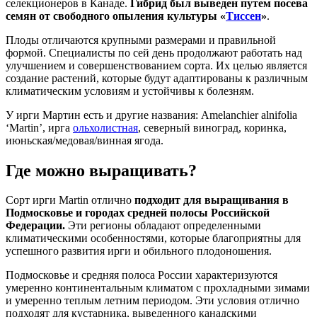
селекционеров в Канаде.
Гибрид был выведен путем посева
семян от свободного опыления культуры «
Тиссен
»
.
Плоды отличаются крупными размерами и правильной
формой. Специалисты по сей день продолжают работать над
улучшением и совершенствованием сорта. Их целью является
создание растений, которые будут адаптированы к различным
климатическим условиям и устойчивы к болезням.
У ирги Мартин есть и другие названия: Amelanchier alnifolia
‘Martin’, ирга
ольхолистная
, северный виноград, коринка,
июньская/медовая/винная ягода.
Где можно выращивать?
Сорт ирги Martin отлично
подходит для выращивания в
Подмосковье и городах средней полосы Российской
Федерации.
Эти регионы обладают определенными
климатическими особенностями, которые благоприятны для
успешного развития ирги и обильного плодоношения.
Подмосковье и средняя полоса России характеризуются
умеренно континентальным климатом с прохладными зимами
и умеренно теплым летним периодом. Эти условия отлично
подходят для кустарника, выведенного канадскими