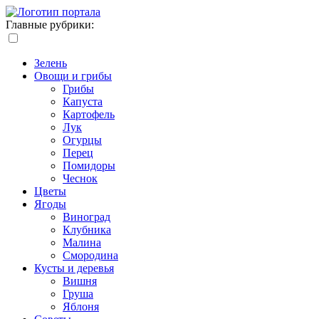
Главные рубрики:
Зелень
Овощи и грибы
Грибы
Капуста
Картофель
Лук
Огурцы
Перец
Помидоры
Чеснок
Цветы
Ягоды
Виноград
Клубника
Малина
Смородина
Кусты и деревья
Вишня
Груша
Яблоня