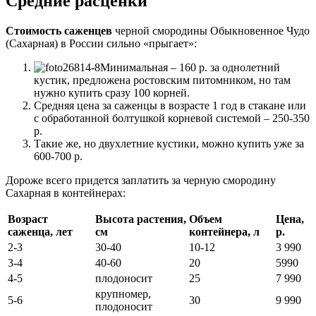
Средние расценки
Стоимость саженцев
черной смородины Обыкновенное Чудо
(Сахарная) в России сильно «прыгает»:
Минимальная – 160 р. за однолетний
кустик, предложена ростовским питомником, но там
нужно купить сразу 100 корней.
Средняя цена за саженцы в возрасте 1 год в стакане или
с обработанной болтушкой корневой системой – 250-350
р.
Такие же, но двухлетние кустики, можно купить уже за
600-700 р.
Дороже всего придется заплатить за черную смородину
Сахарная в контейнерах:
Возраст
Высота растения,
Объем
Цена,
саженца, лет
см
контейнера, л
р.
2-3
30-40
10-12
3 990
3-4
40-60
20
5990
4-5
плодоносит
25
7 990
крупномер,
5-6
30
9 990
плодоносит