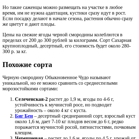
Но такие саженцы можно размещать на участке в любое
время, им не нужна адаптация, кустики сразу идут в рост.
Если посадку делают в начале сезона, растения обычно сразу
же цветут и дают плоды.
Цены на свежие ягоды черной смородины колеблются в
пределах от 200 до 300 рублей за килограмм. Сорт Сахарная
крупноплодный, десертный, его стоимость будет около 280-
300 р. за кг.
Похожие сорта
Черную смородину Обыкновенное Чудо называют
уникальной, но ее можно сравнить со среднеспелыми
морозостойкими сортами:
Селеченская-2
растет до 1,9 м, ягоды по 4-6 г,
устойчивость к мучнистой росе, но подводит
урожайность – около 4 кг с куста.
Биг Бен
– десертный среднеранний сорт, взрослый куст
около 1,6 м, дает 7-10 кг плодов весом до 6 г, редко
поражается мучнистой росой, пятнистостями, почковым
клещом.
Черешневая
– растет до 1,6 м, ягоды по 4,5 г, урожай от