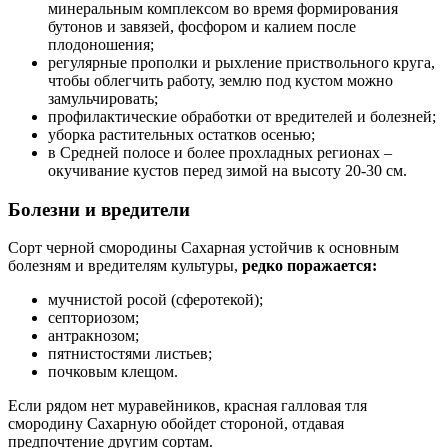
минеральным комплексом во время формирования
бутонов и завязей, фосфором и калием после
плодоношения;
регулярные прополки и рыхление приствольного круга,
чтобы облегчить работу, землю под кустом можно
замульчировать;
профилактические обработки от вредителей и болезней;
уборка растительных остатков осенью;
в Средней полосе и более прохладных регионах –
окучивание кустов перед зимой на высоту 20-30 см.
Болезни и вредители
Сорт черной смородины Сахарная устойчив к основным
болезням и вредителям культуры,
редко поражается:
мучнистой росой (сферотекой);
септориозом;
антракнозом;
пятнистостями листьев;
почковым клещом.
Если рядом нет муравейников, красная галловая тля
смородину Сахарную обойдет стороной, отдавая
предпочтение другим сортам.