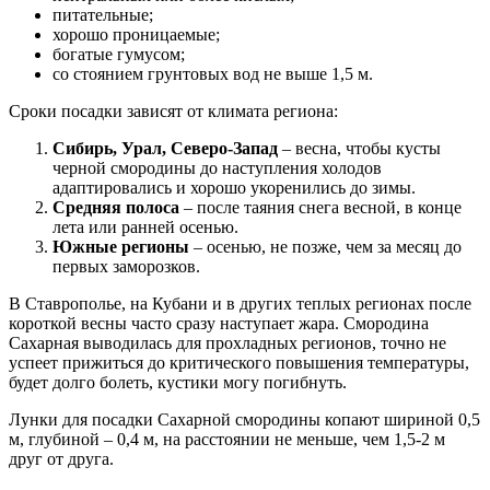
питательные;
хорошо проницаемые;
богатые гумусом;
со стоянием грунтовых вод не выше 1,5 м.
Сроки посадки зависят от климата региона:
Сибирь, Урал, Северо-Запад
– весна, чтобы кусты
черной смородины до наступления холодов
адаптировались и хорошо укоренились до зимы.
Средняя полоса
– после таяния снега весной, в конце
лета или ранней осенью.
Южные регионы
– осенью, не позже, чем за месяц до
первых заморозков.
В Ставрополье, на Кубани и в других теплых регионах после
короткой весны часто сразу наступает жара. Смородина
Сахарная выводилась для прохладных регионов, точно не
успеет прижиться до критического повышения температуры,
будет долго болеть, кустики могу погибнуть.
Лунки для посадки Сахарной смородины копают шириной 0,5
м, глубиной – 0,4 м, на расстоянии не меньше, чем 1,5-2 м
друг от друга.