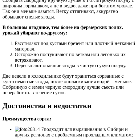
Собирать смородину вручную лучше в 1-2-литровую посуду с
широким горлышком, а не в ведро, даже при богатом урожае.
Так они меньше давятся. Ветку оттягивают, аккуратно
обрывают спелые ягоды.
В большом ягоднике, тем более на фермерских полях,
урожай убирают по-другому:
Расстилают под кустами брезент или плотный нетканый
материал.
Осторожно постукивают по веткам или легонько их
встряхивают.
Пересыпают опавшие ягоды в чистую сухую посуду.
Две недели в холодильнике будут храниться сорванные с
куста немытые ягоды, после ополаскивания водой – меньше.
Собранную с земли черную смородину лучше съесть или
переработать в течение суток.
Достоинства и недостатки
Преимущества сорта:
подходит для выращивания в Сибири и
других регионах с проблемным прохладным климатом;