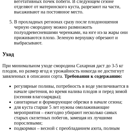
вегетативных почек побеги. В следующем сезоне
отделяют от материнского куста, разрезают на части,
высаживают на постоянное место.
В прохладных регионах сразу после плодоношения
черную смородину можно размножить
полуодревесневшими черенками, на юге из-за жары они
приживаются плохо. Зеленую верхушку обрезают и
выбрасывают.
Уход
При минимальном уходе смородина Сахарная даст до 3-5 кг
плодов, но размер ягод и урожайность никогда не достигнут
завяленных в описании сорта.
Требования к содержанию:
регулярные поливы, потребность в воде увеличивается в
начале цветения, во время налива плодов и перед зимой
(осенняя влагозарядка);
санитарные и формирующие обрезки в начале сезона;
для куста старше 5 лет нужны омолаживающие
мероприятия – ежегодно убирают несколько самых
старых скелетных побегов, замещая их лучшими
порослевыми;
подкормки – весной с преобладанием азота, полным