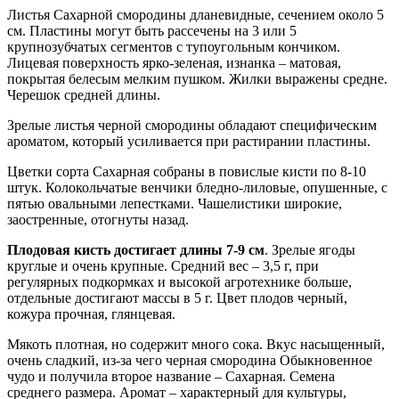
Листья Сахарной смородины дланевидные, сечением около 5
см. Пластины могут быть рассечены на 3 или 5
крупнозубчатых сегментов с тупоугольным кончиком.
Лицевая поверхность ярко-зеленая, изнанка – матовая,
покрытая белесым мелким пушком. Жилки выражены средне.
Черешок средней длины.
Зрелые листья черной смородины обладают специфическим
ароматом, который усиливается при растирании пластины.
Цветки сорта Сахарная собраны в повислые кисти по 8-10
штук. Колокольчатые венчики бледно-лиловые, опушенные, с
пятью овальными лепестками. Чашелистики широкие,
заостренные, отогнуты назад.
Плодовая кисть достигает длины 7-9 см
. Зрелые ягоды
круглые и очень крупные. Средний вес – 3,5 г, при
регулярных подкормках и высокой агротехнике больше,
отдельные достигают массы в 5 г. Цвет плодов черный,
кожура прочная, глянцевая.
Мякоть плотная, но содержит много сока. Вкус насыщенный,
очень сладкий, из-за чего черная смородина Обыкновенное
чудо и получила второе название – Сахарная. Семена
среднего размера. Аромат – характерный для культуры,