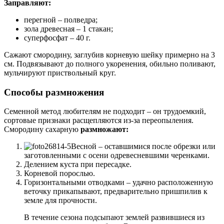
Заправляют:
перегной – полведра;
зола древесная – 1 стакан;
суперфосфат – 40 г.
Сажают смородину, заглубив корневую шейку примерно на 3
см. Подвязывают до полного укоренения, обильно поливают,
мульчируют приствольный круг.
Способы размножения
Семенной метод любителям не подходит – он трудоемкий,
сортовые признаки расщепляются из-за переопыления.
Смородину сахарную
размножают:
Весной – оставшимися после обрезки или
заготовленными с осени одревесневшими черенками.
Делением куста при пересадке.
Корневой порослью.
Горизонтальными отводками – удачно расположенную
веточку прикапывают, предварительно пришпилив к
земле для прочности.
В течение сезона подсыпают землей развившиеся из