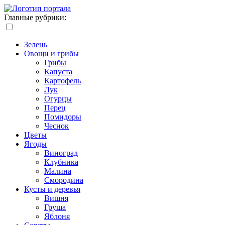
Главные рубрики:
Зелень
Овощи и грибы
Грибы
Капуста
Картофель
Лук
Огурцы
Перец
Помидоры
Чеснок
Цветы
Ягоды
Виноград
Клубника
Малина
Смородина
Кусты и деревья
Вишня
Груша
Яблоня